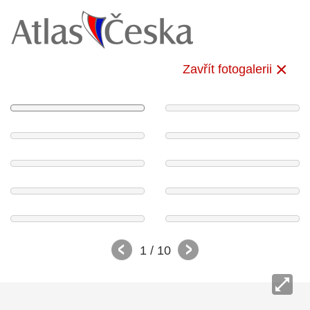
Zavřít fotogalerii
1
/ 10