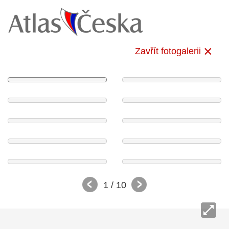
Zavřít fotogalerii
1
/ 10