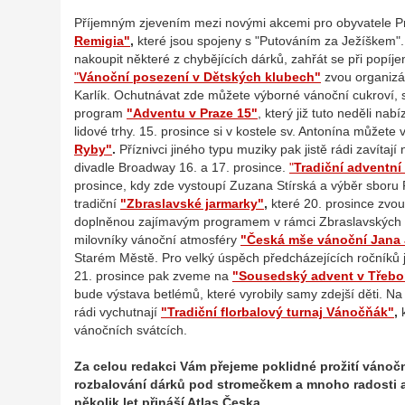
Příjemným zjevením mezi novými akcemi pro obyvatele Pr
Remigia"
,
které jsou spojeny s "Putováním za Ježíškem"
nakoupit některé z chybějících dárků, zahřát se při popíje
"
Vánoční posezení v Dětských klubech"
zvou organizá
Karlík. Ochutnávat zde můžete výborné vánoční cukroví, sl
program
"Adventu v Praze 15"
, který již tuto neděli na
lidové trhy. 15. prosince si v kostele sv. Antonína můžete
Ryby"
.
Příznivci jiného typu muziky pak jistě rádi zavítají 
divadle Broadway 16. a 17. prosince.
"
Tradiční adventn
prosince, kdy zde vystoupí Zuzana Stírská a výběr sbor
tradiční
"Zbraslavské jarmarky"
,
které 20. prosince zvou
doplněnou zajímavým programem v rámci Zbraslavských v
milovníky vánoční atmosféry
"Česká mše vánoční Jana
Starém Městě. Pro velký úspěch předcházejících ročníků ji
21. prosince pak zveme na
"Sousedský advent v Třebo
bude výstava betlémů, které vyrobily samy zdejší děti. Na
rádi vychutnají
"Tradiční florbalový turnaj Vánočňák"
,
k
vánočních svátcích.
Za celou redakci Vám přejeme poklidné prožití vánočn
rozbalování dárků pod stromečkem a mnoho radosti a i
několik let přináší Atlas Česka.