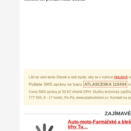
Líbí se vám tento článek a rádi byste, aby se v rubrice
Aktuálně
z
Pošlete SMS zprávu ve tvaru
ATLASCESKA 115434
na
Cena SMS zprávy je 50 Kč včetně DPH. Službu technicky zajišťu
777 555, 9 - 17 hodin, Po-Pá, www.platmobilem.cz. Kontakt na 
ZAJÍMAVÉ
Auto-moto-Farmářské a bleš
trhy Tu…