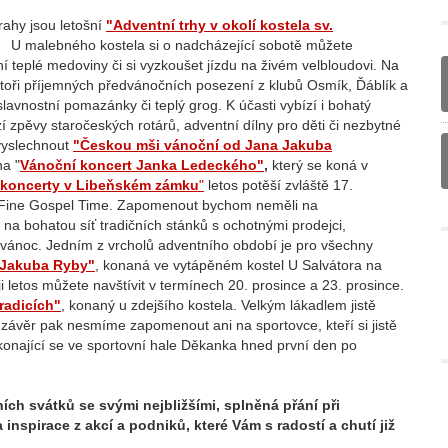
ahy jsou letošní
"Adventní trhy v okolí kostela sv.
. U malebného kostela si o nadcházející sobotě můžete
ní teplé medoviny či si vyzkoušet jízdu na živém velbloudovi. Na
toři příjemných předvánočních posezení z klubů Osmík, Ďáblík a
avnostní pomazánky či teplý grog. K účasti vybízí i bohatý
bízí zpěvy staročeských rotárů, adventní dílny pro děti či nezbytné
 vyslechnout
"Českou mši vánoční od Jana Jakuba
na "
Vánoční koncert Janka Ledeckého"
,
který se koná v
í koncerty v Libeňském zámku
"
letos potěší zvláště 17.
u Fine Gospel Time. Zapomenout bychom neměli na
 na bohatou síť tradičních stánků s ochotnými prodejci,
ánoc. Jedním z vrcholů adventního období je pro všechny
 Jakuba Ryby"
, konaná ve vytápěném kostel U Salvátora na
 letos můžete navštívit v termínech 20. prosince a 23. prosince.
radicích"
, konaný u zdejšího kostela. Velkým lákadlem jistě
 závěr pak nesmíme zapomenout ani na sportovce, kteří si jistě
onající se ve sportovní hale Děkanka hned první den po
ích svátků se svými nejbližšími, splněná přání při
nspirace z akcí a podniků, které Vám s radostí a chutí již