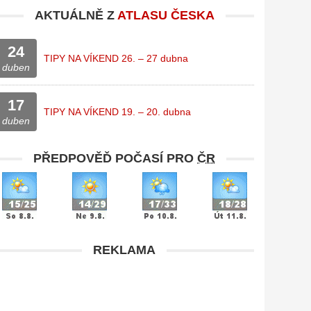
AKTUÁLNĚ Z
ATLASU ČESKA
24
TIPY NA VÍKEND 26. – 27 dubna
duben
17
TIPY NA VÍKEND 19. – 20. dubna
duben
PŘEDPOVĚĎ POČASÍ PRO
ČR
REKLAMA