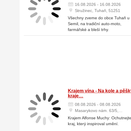
16.08.2026 - 16.08.2026
Stružinec, Tuhaň, 51251
Všechny zveme do obce Tuhaň u
Semil, na tradiční auto-moto,
farmářské a bleší trhy.
Krajem vína - Na kole a pěšk
kraje…
08.08.2026 - 08.08.2026
Masarykovo nám. 63/5,…
Krajem Alfonse Muchy: Ochutnejt
kraj, který inspiroval umění.