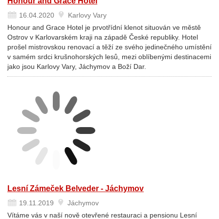
Honour and Grace Hotel
16.04.2020
Karlovy Vary
Honour and Grace Hotel je prvotřídní klenot situován ve městě
Ostrov v Karlovarském kraji na západě České republiky. Hotel
prošel mistrovskou renovací a těží ze svého jedinečného umístění
v samém srdci krušnohorských lesů, mezi oblíbenými destinacemi
jako jsou Karlovy Vary, Jáchymov a Boží Dar.
Lesní Zámeček Belveder - Jáchymov
19.11.2019
Jáchymov
Vítáme vás v naší nově otevřené restauraci a pensionu Lesní