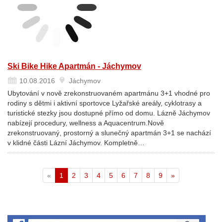
Ski Bike Hike Apartmán - Jáchymov
10.08.2016
Jáchymov
Ubytování v nově zrekonstruovaném apartmánu 3+1 vhodné pro
rodiny s dětmi i aktivní sportovce Lyžařské areály, cyklotrasy a
turistické stezky jsou dostupné přímo od domu. Lázně Jáchymov
nabízejí procedury, wellness a Aquacentrum.Nově
zrekonstruovaný, prostorný a slunečný apartmán 3+1 se nachází
v klidné části Lázní Jáchymov. Kompletně…
Aktuální
«
1
2
3
4
5
6
7
8
9
»
stránka