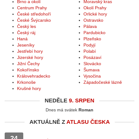
Brno a okolí
Moravský kras
Centrum Prahy
Okolí Prahy
České středohoří
Orlické hory
České Švýcarsko
Ostravsko
Český les
Pálava
Český ráj
Pardubicko
Haná
Plzeňsko
Jeseníky
Podyjí
Jestřebí hory
Polabí
Jizerské hory
Posázaví
Jižní Čechy
Slovácko
Kokořínsko
Šumava
Královehradecko
Vysočina
Krkonoše
Západočeské lázně
Krušné hory
NEDĚLE
9. SRPEN
Dnes má svátek
Roman
AKTUÁLNĚ Z
ATLASU ČESKA
24