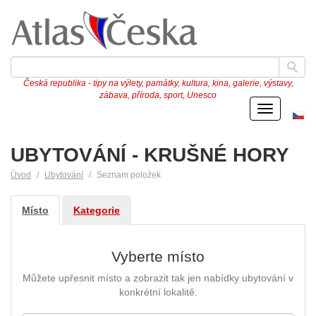
Česká republika - tipy na výlety, památky, kultura, kina, galerie, výstavy,
zábava, příroda, sport, Unesco
Menu
Če
ve
UBYTOVÁNÍ - KRUŠNÉ HORY
Úvod
Ubytování
Seznam položek
Místo
Kategorie
Vyberte místo
Můžete upřesnit místo a zobrazit tak jen nabídky ubytování v
konkrétní lokalitě.