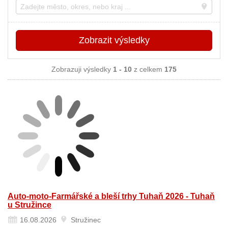
Místo
Zobrazit
výsledky
Zobrazuji výsledky
1 - 10
z celkem
175
Auto-moto-Farmářské a bleší trhy Tuhaň 2026 - Tuhaň
u Stružince
16.08.2026
Stružinec