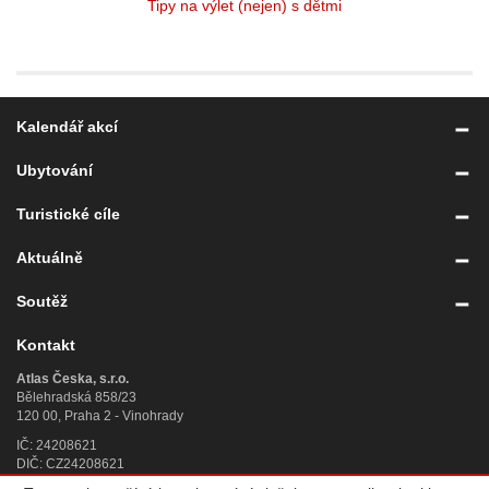
Tipy na výlet (nejen) s dětmi
Kalendář akcí
Ubytování
Turistické cíle
Aktuálně
Soutěž
Kontakt
Atlas Česka, s.r.o.
Bělehradská 858/23
120 00, Praha 2 - Vinohrady
IČ: 24208621
DIČ: CZ24208621