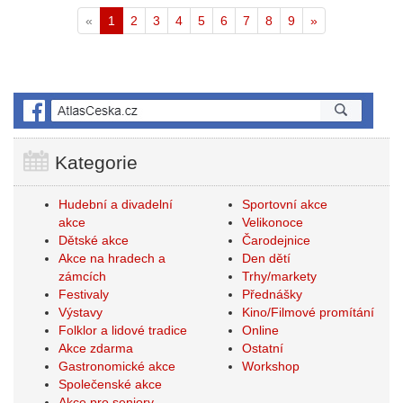
Aktuální
«
1
2
3
4
5
6
7
8
9
»
stránka
Kategorie
Hudební a divadelní
Sportovní akce
akce
Velikonoce
Dětské akce
Čarodejnice
Akce na hradech a
Den dětí
zámcích
Trhy/markety
Festivaly
Přednášky
Výstavy
Kino/Filmové promítání
Folklor a lidové tradice
Online
Akce zdarma
Ostatní
Gastronomické akce
Workshop
Společenské akce
Akce pro seniory