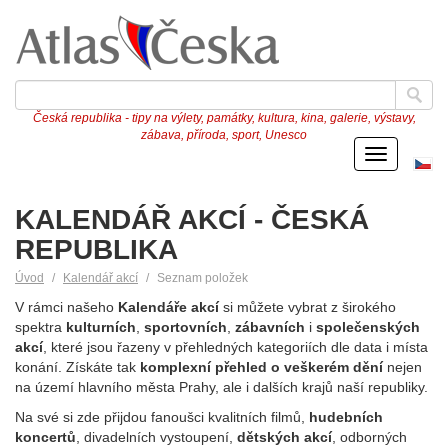
Česká republika - tipy na výlety, památky, kultura, kina, galerie, výstavy,
zábava, příroda, sport, Unesco
Menu
Če
ve
KALENDÁŘ AKCÍ - ČESKÁ
REPUBLIKA
Úvod
Kalendář akcí
Seznam položek
V rámci našeho
Kalendáře akcí
si můžete vybrat z širokého
spektra
kulturních
,
sportovních
,
zábavních
i
společenských
akcí
, které jsou řazeny v přehledných kategoriích dle data i místa
konání. Získáte tak
komplexní přehled o veškerém dění
nejen
na území hlavního města Prahy, ale i dalších krajů naší republiky.
Na své si zde přijdou fanoušci kvalitních filmů,
hudebních
koncertů
, divadelních vystoupení,
dětských akcí
, odborných