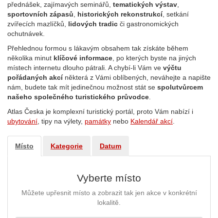
přednášek, zajímavých seminářů,
tematických výstav
,
sportovních zápasů
,
historických rekonstrukcí
, setkání
zvířecích mazlíčků,
lidových tradic
či gastronomických
ochutnávek.
Přehlednou formou s lákavým obsahem tak získáte během
několika minut
klíčové informace
, po kterých byste na jiných
místech internetu dlouho pátrali. A chybí-li Vám ve
výčtu
pořádaných akcí
některá z Vámi oblíbených, neváhejte a napište
nám, budete tak mít jedinečnou možnost stát se
spolutvůrcem
našeho společného turistického průvodce
.
Atlas Česka je komplexní turistický portál, proto Vám nabízí i
ubytování
, tipy na výlety,
památky
nebo
Kalendář akcí
.
Místo
Kategorie
Datum
Vyberte místo
Můžete upřesnit místo a zobrazit tak jen akce v konkrétní
lokalitě.