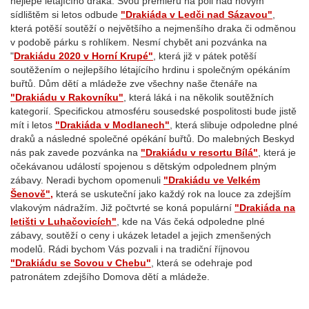
nejlépe létajícího draka. Svou premiéru na poli nad novým
sídlištěm si letos odbude
"Drakiáda v Ledči nad Sázavou"
,
která potěší soutěží o největšího a nejmenšího draka či odměnou
v podobě párku s rohlíkem. Nesmí chybět ani pozvánka na
"
Drakiádu 2020 v Horní Krupé"
, která již v pátek potěší
soutěžením o nejlepšího létajícího hrdinu i společným opékáním
buřtů. Dům dětí a mládeže zve všechny naše čtenáře na
"Drakiádu v Rakovníku"
, která láká i na několik soutěžních
kategorií. Specifickou atmosféru sousedské pospolitosti bude jistě
mít i letos
"Drakiáda v Modlanech"
, která slibuje odpoledne plné
draků a následné společné opékání buřtů. Do malebných Beskyd
nás pak zavede pozvánka na
"Drakiádu v resortu Bílá"
, která je
očekávanou událostí spojenou s dětským odpolednem plným
zábavy. Neradi bychom opomenuli
"Drakiádu ve Velkém
Šenově",
která se uskuteční jako každý rok na louce za zdejším
vlakovým nádražím. Již počtvrté se koná populární
"Drakiáda na
letišti v Luhačovicích"
, kde na Vás čeká odpoledne plné
zábavy, soutěží o ceny i ukázek letadel a jejich zmenšených
modelů. Rádi bychom Vás pozvali i na tradiční říjnovou
"Drakiádu se Sovou v Chebu"
, která se odehraje pod
patronátem zdejšího Domova dětí a mládeže.