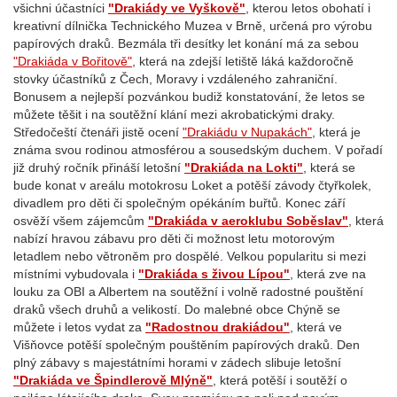
všichni účastníci
"Drakiády ve Vyškově"
, kterou letos obohatí i
kreativní dílnička Technického Muzea v Brně, určená pro výrobu
papírových draků. Bezmála tři desítky let konání má za sebou
"Drakiáda v Bořitově"
, která na zdejší letiště láká každoročně
stovky účastníků z Čech, Moravy i vzdáleného zahraniční.
Bonusem a nejlepší pozvánkou budiž konstatování, že letos se
můžete těšit i na soutěžní klání mezi akrobatickými draky.
Středočeští čtenáři jistě ocení
"Drakiádu v Nupakách"
, která je
známa svou rodinou atmosférou a sousedským duchem. V pořadí
již druhý ročník přináší letošní
"Drakiáda na Lokti"
, která se
bude konat v areálu motokrosu Loket a potěší závody čtyřkolek,
divadlem pro děti či společným opékáním buřtů. Konec září
osvěží všem zájemcům
"Drakiáda v aeroklubu Soběslav"
, která
nabízí hravou zábavu pro děti či možnost letu motorovým
letadlem nebo větroněm pro dospělé. Velkou popularitu si mezi
místními vybudovala i
"Drakiáda s živou Lípou"
, která zve na
louku za OBI a Albertem na soutěžní i volně radostné pouštění
draků všech druhů a velikostí. Do malebné obce Chýně se
můžete i letos vydat za
"Radostnou drakiádou"
, která ve
Višňovce potěší společným pouštěním papírových draků. Den
plný zábavy s majestátními horami v zádech slibuje letošní
"Drakiáda ve Špindlerově Mlýně"
, která potěší i soutěží o