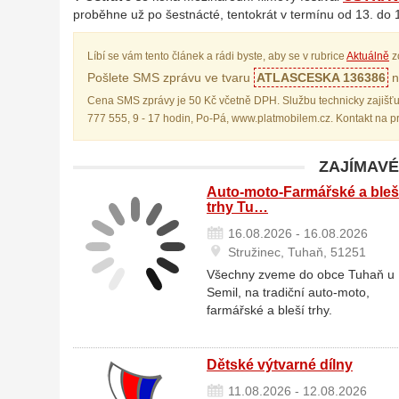
proběhne už po šestnácté, tentokrát v termínu od 13. do 
Líbí se vám tento článek a rádi byste, aby se v rubrice
Aktuálně
z
Pošlete SMS zprávu ve tvaru
ATLASCESKA 136386
n
Cena SMS zprávy je 50 Kč včetně DPH. Službu technicky zajišťu
777 555, 9 - 17 hodin, Po-Pá, www.platmobilem.cz. Kontakt na 
ZAJÍMAVÉ
Auto-moto-Farmářské a bleš
trhy Tu…
16.08.2026 - 16.08.2026
Stružinec, Tuhaň, 51251
Všechny zveme do obce Tuhaň u
Semil, na tradiční auto-moto,
farmářské a bleší trhy.
Dětské výtvarné dílny
11.08.2026 - 12.08.2026