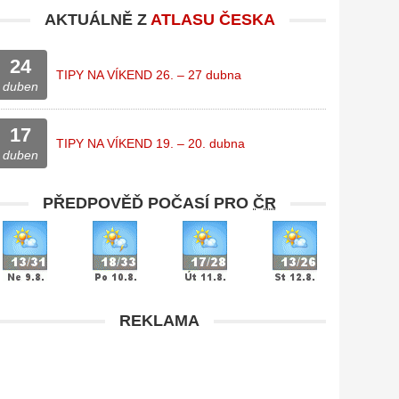
AKTUÁLNĚ Z
ATLASU ČESKA
24
TIPY NA VÍKEND 26. – 27 dubna
duben
17
TIPY NA VÍKEND 19. – 20. dubna
duben
PŘEDPOVĚĎ POČASÍ PRO
ČR
REKLAMA