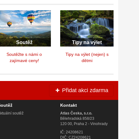
Soutěž
Tipy na výlet
Soutěžte s námi o
Tipy na výlet (nejen) s
zajímavé ceny!
dětmi
Přidat akci zdarma
Soutěž
Kontakt
ktuální soutěž
Atlas Česka, s.r.o.
Bělehradská 858/23
120 00, Praha 2 - Vinohrady
IČ: 24208621
DIČ: CZ24208621