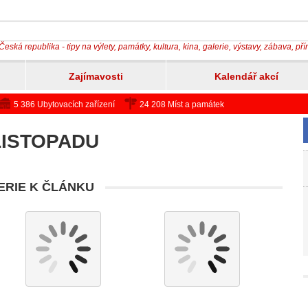
Česká republika - tipy na výlety, památky, kultura, kina, galerie, výstavy, zábava, př
Zajímavosti
Kalendář akcí
5 386 Ubytovacích zařízení
24 208 Míst a památek
 LISTOPADU
RIE K ČLÁNKU