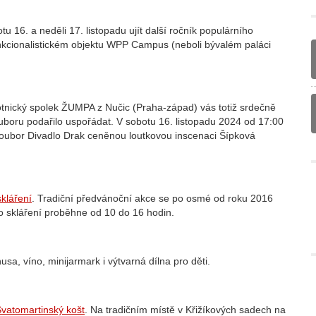
u 16. a neděli 17. listopadu ujít další ročník populárního
unkcionalistickém objektu WPP Campus (neboli bývalém paláci
tnický spolek ŽUMPA z Nučic (Praha-západ) vás totiž srdečně
ouboru podařilo uspořádat. V sobotu 16. listopadu 2024 od 17:00
oubor Divadlo Drak ceněnou loutkovou inscenaci Šípková
kláření
.
Tradiční předvánoční akce se po osmé od roku 2016
o skláření proběhne od 10 do 16 hodin.
sa, víno, minijarmark i výtvarná dílna pro děti.
vatomartinský košt
.
Na tradičním místě v Křižíkových sadech na