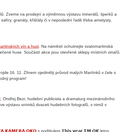
lů. Zveme na prodejní a výměnnou výstavu minerálů, šperků a
safíry, granáty, křišťály či v neposlední řadě třeba ametysty,
artinských vín a husí
. Na náměstí ochutnejte svatomartinská
 pečené huse. Součástí akce jsou otevřené sklepy místních vinařů.
projde 16. 11. Zlínem ojedinělý průvod malých Martínků v čele s
vodný program!
í
.
Ondřej Bezr, hudební publicista a dramaturg mezinárodního
Alive výstavu snímků dvaceti hudebních fotografů, s nimiž v
𝗔 𝗞𝗔𝗠𝗘𝗥𝗔 𝗢𝗞𝗢
s podtitulem 𝗧𝗵𝗶𝘀 𝘆𝗲𝗮𝗿 𝗜'𝗠 𝙊𝙆 letos