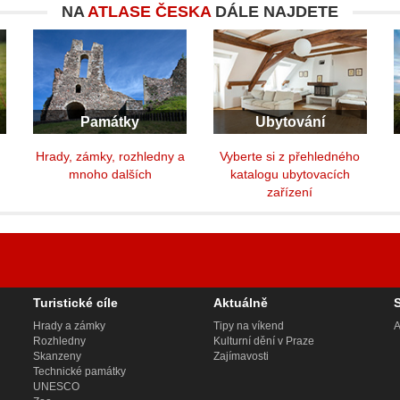
NA
ATLASE ČESKA
DÁLE NAJDETE
Památky
Ubytování
y
Hrady, zámky, rozhledny a
Vyberte si z přehledného
mnoho dalších
katalogu ubytovacích
zařízení
Turistické cíle
Aktuálně
Hrady a zámky
Tipy na víkend
A
Rozhledny
Kulturní dění v Praze
Skanzeny
Zajímavosti
Technické památky
UNESCO