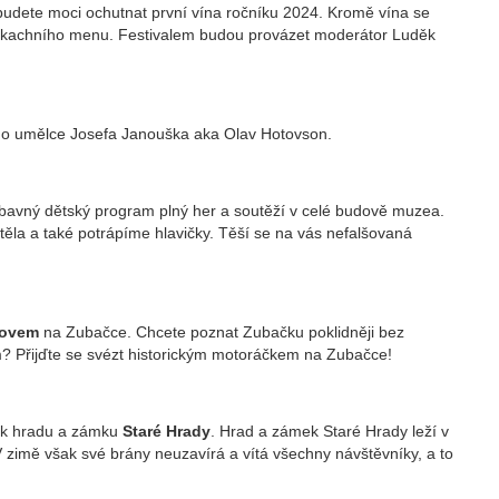
 budete moci ochutnat první vína ročníku 2024. Kromě vína se
a kachního menu. Festivalem budou provázet moderátor Luděk
o umělce Josefa Janouška aka Olav Hotovson.
ábavný
dětský program plný her a soutěží v celé budově muzea.
ěla a také potrápíme hlavičky. Těší se na vás nefalšovaná
novem
na Zubačce. Chcete poznat Zubačku poklidněji bez
em? Přijďte se svézt historickým motoráčkem na Zubačce!
ek hradu a zámku
Staré Hrady
. Hrad a zámek Staré Hrady leží v
V zimě však své brány neuzavírá a vítá všechny návštěvníky, a to