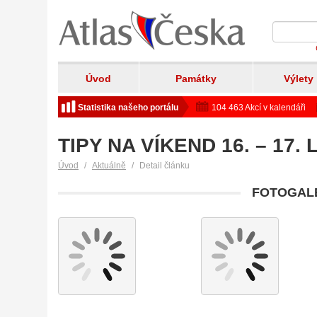
Úvod
Památky
Výlety
Statistika našeho portálu
104 463 Akcí v kalendáři
TIPY NA VÍKEND 16. – 17.
Úvod
Aktuálně
Detail článku
FOTOGALE