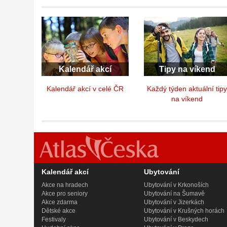
Kalendář akcí
Tipy na víkend
Kalendář akcí v celé ČR
Každý týden aktuální tip
na víkend
Kalendář akcí
Ubytování
Akce na hradech
Ubytování v Krkonoších
Akce pro seniory
Ubytování na Šumavě
Akce zdarma
Ubytování v Jizerkách
Dětské akce
Ubytování v Krušných horách
Festivaly
Ubytování v Beskydech