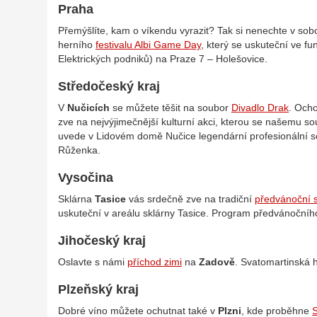
Praha
Přemýšlíte, kam o víkendu vyrazit? Tak si nenechte v sobot
herního
festivalu Albi Game Day
, který se uskuteční ve f
Elektrických podniků) na Praze 7 – Holešovice.
Středočeský kraj
V
Nučicích
se můžete těšit na soubor
Divadlo Drak
.
Ocho
zve na nejvýjimečnější kulturní akci, kterou se našemu s
uvede v Lidovém domě Nučice legendární profesionální s
Růženka.
Vysočina
Sklárna
Tasice
vás srdečně zve na tradiční
předvánoční s
uskuteční v areálu sklárny Tasice. Program předvánočníh
Jihočeský kraj
Oslavte s námi
příchod zimi
na
Zadově
.
Svatomartinská hu
Plzeňský kraj
Dobré víno můžete ochutnat také v
Plzni
, kde proběhne
S