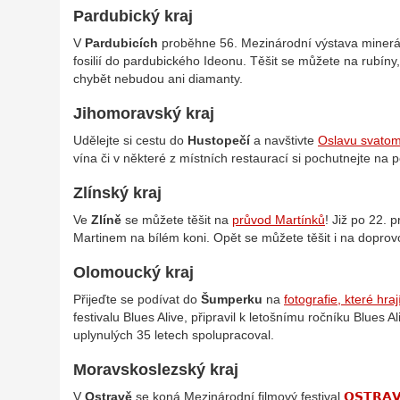
Pardubický kraj
V
Pardubicích
proběhne 56. Mezinárodní výstava minerá
fosilií do pardubického Ideonu. Těšit se můžete na rubíny, 
chybět nebudou ani diamanty.
Jihomoravský kraj
Udělejte si cestu do
Hustopečí
a navštivte
Oslavu svatom
vína či v některé z místních restaurací si pochutnejte na
Zlínský kraj
Ve
Zlíně
se můžete těšit na
průvod Martínků
!
Již po 22. 
Martinem na bílém koni. Opět se můžete těšit i na dopro
Olomoucký kraj
Přijeďte se podívat do
Šumperku
na
fotografie, které hraj
festivalu Blues Alive, připravil k letošnímu ročníku Blues 
uplynulých 35 letech spolupracoval.
Moravskoslezský kraj
V
Ostravě
se koná Mezinárodní filmový festival
𝗢𝗦𝗧𝗥𝗔