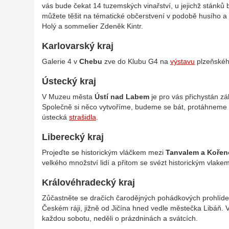
vás bude čekat 14 tuzemských vinařství, u jejichž stánků
můžete těšit na tématické občerstvení v podobě husího 
Holý a sommelier Zdeněk Kintr.
Karlovarský kraj
Galerie 4 v
Chebu
zve do Klubu G4 na
výstavu
plzeňskéh
Ústecký kraj
V Muzeu města
Ústí nad Labem
je pro vás přichystán z
Společně si něco vytvoříme, budeme se bát, protáhneme t
ústecká
strašidla
.
Liberecký kraj
Projeďte se historickým vláčkem mezi
Tanvalem a Koře
velkého množství lidí a přitom se svézt historickým vlak
Královéhradecký kraj
Zůčastněte se dračích čarodějných pohádkových prohlíd
Českém ráji, jižně od Jičína hned vedle městečka Libáň. 
každou sobotu, neděli o prázdninách a svátcích.