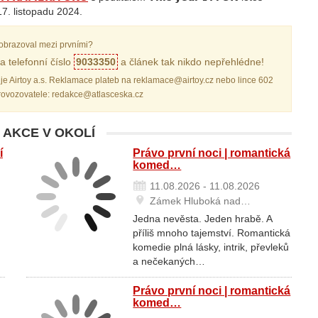
17. listopadu 2024.
obrazoval mezi prvními?
a telefonní číslo
9033350
a článek tak nikdo nepřehlédne!
je Airtoy a.s. Reklamace plateb na reklamace@airtoy.cz nebo lince 602
provozovatele: redakce@atlasceska.cz
 AKCE V OKOLÍ
í
Právo první noci | romantická
komed…
11.08.2026 - 11.08.2026
Zámek Hluboká nad…
Jedna nevěsta. Jeden hrabě. A
příliš mnoho tajemství. Romantická
komedie plná lásky, intrik, převleků
a nečekaných…
Právo první noci | romantická
komed…