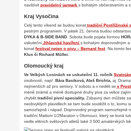
navštívit
pravidelný jarmark
s bohatým občerstvením a 
Kraj Vysočina
Celý tento víkend se budou konat
tradiční Postřižinské 
pestrým programem. V pátek 21. června budou odstartov
DYKA & B-SIDE BAND
. Sobota bude pojata formou
HOR
uskuteční
Jihlavské havíření
s bohatým doprovodným a 
konat
festival nejen o pivu – Bernard fest
. Na tomto fes
Klus či Richard Müller.
Olomoucký kraj
Ve Velkých Losinách se uskuteční 11. ročník
Svatoján
osobností, např.
Bára Basiková, Aleš Brichta,
aj. Dramat
nejmenších až pro seniory. V sobotu a v neděli se
v Prost
méně známé a méně dostupné druhy piva za velice zaj
chybět
tradiční pivní speciality.
Zábavný den můžete zaž
neobvyklých plavidlech se tam bude soutěžit o to, komu s
samozřejmě i nápad. Doprovodný program samozřejmě neb
tradiční Mattoni 1/2Maraton v Olomouci, který se koná tu
vedle elitních světových atletů také 3 500 amatérských 