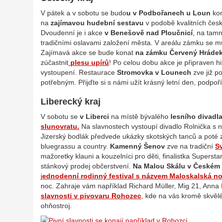
V pátek a v sobotu se budo
u v Podbořanech u Loun
ko
na
zajímavou hudební sestavu
v podobě kvalitních čes
Dvoudenní je i akce
v Benešově nad Ploučnicí
, na tam
tradičními oslavami založení města. V areálu zámku se m
Zajímavá akce se bude konat
na zámku Červený Hrádek
zúčastnit
plesu upírů
! Po celou dobu akce je připraven h
vystoupení. Restaurace
Stromovka v Lounech
zve již 
potřebným. Přijďte si s námi užít krásný letní den, podpoř
Liberecký kraj
V sobotu se
v Liberci
na místě bývalého
lesního divadla
slunovratu.
Na slavnostech vystoupí divadlo Rolnička s
Jizerský bodlák předvede ukázky skotských tanců a poté z
bluegrassu a country.
Kamenný Šenov
zve na tradiční
S
mažoretky klauni a kouzelníci pro děti, finalistka Supers
stánkový prodej občerstvení.
Na Malou Skálu v Českém r
j
ednodenní rodinný festival s názvem Maloskalská n
noc. Zahraje vám například Richard Müller, Mig 21, Anna K
slavnosti v pivovaru Rohozec
,
kde na vás kromě skvělé
ohňostroj.