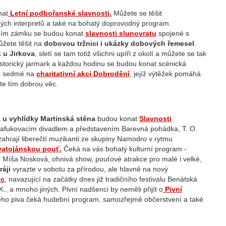
nat
Letní podbořanské slavnosti.
Můžete se těšit
kých interpretů a také na bohatý doprovodný program.
ním zámku se budou konat
slavnosti slunovratu
spojené s
ůžete těšit na
dobovou tržnici i ukázky dobových řemesel
.
 u Jirkova
, sletí se tam totiž všichni upíři z okolí a můžete se tak
istorický jarmark a každou hodinu se budou konat scénická
po sedmé na
charitativní akci Dobrodění
, jejíž výtěžek pomáhá
íte tím dobrou věc.
 u vyhlídky Martinská stěna
budou konat
Slavnosti
 nafukovacím divadlem a představením Barevná pohádka, T. O.
ahrají liberečtí muzikanti ze skupiny Namodro v rytmu
vatojánskou pouť.
Čeká na vás bohatý kulturní program -
tar Míša Nosková, ohnivá show, pouťové atrakce pro malé i velké,
áji
vyrazte v sobotu za přírodou, ale hlavně na nový
oc
, navazující na začátky dnes již tradičního festivalu Benátská
., a mnoho jiných. Pivní nadšenci by neměli přijít o
Pivní
ho piva čeká hudební program, samozřejmě občerstvení a také