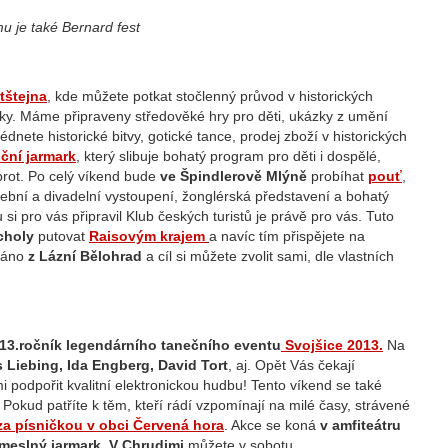
mu je také Bernard fest
tštejna
, kde můžete potkat stočlenný průvod v historických
ráky. Máme připraveny středověké hry pro děti, ukázky z umění
dnete historické bitvy, gotické tance, prodej zboží v historických
iční jarmark
, který slibuje bohatý program pro děti i dospělé,
brot. Po celý víkend bude
ve Špindlerově Mlýně
probíhat
pouť
,
udební a divadelní vystoupení, žonglérská představení a bohatý
i pro vás připravil Klub českých turistů je právě pro vás. Tuto
choly
putovat
Raisovým krajem
a navíc tím přispějete na
 ráno
z Lázní Bělohrad
a cíl si můžete zvolit sami, dle vlastních
 13.ročník legendárního tanečního eventu
Svojšice 2013.
Na
s Liebing, Ida Engberg, David Tort
, aj. Opět Vás čekají
 podpořit kvalitní elektronickou hudbu! Tento víkend se také
. Pokud patříte k těm, kteří rádí vzpomínají na milé časy, strávené
za písničkou v obci Červená hora
. Akce se koná
v amfiteátru
meslný jarmark
.
V Chrudimi
můžete v sobotu