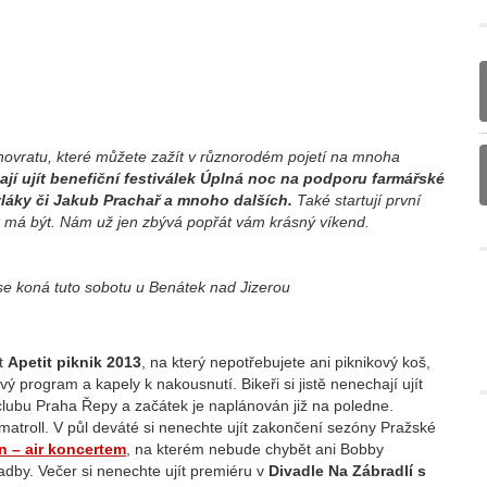
unovratu, které můžete zažít v různorodém pojetí na mnoha
hají ujít benefiční festiválek Úplná noc na podporu farmářské
vláky či Jakub Prachař a mnoho dalších.
Také startují první
 jak má být. Nám už jen zbývá popřát vám krásný víkend.
e koná tuto sobotu u Benátek nad Jizerou
at
Apetit piknik 2013
, na který nepotřebujete ani piknikový koš,
ý program a kapely k nakousnutí. Bikeři si jistě nenechají ujít
sclubu Praha Řepy a začátek je naplánován již na poledne.
atroll. V půl deváté si nenechte ujít zakončení sezóny Pražské
n – air koncertem
, na kterém nebude chybět ani Bobby
ladby. Večer si nenechte ujít premiéru v
Divadle
Na Zábradlí s