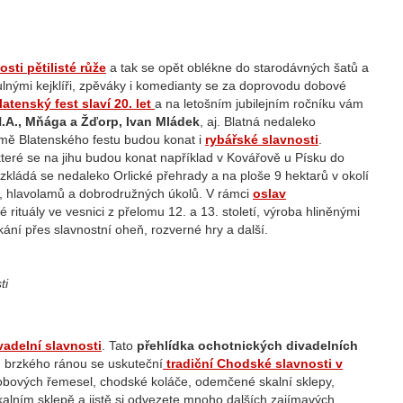
osti pětilisté růže
a tak se opět oblékne do starodávných šatů a
otulnými kejklíři, zpěváky i komedianty se za doprovodu dobové
latenský fest slaví 20. let
a na letošním jubilejním ročníku vám
.A., Mňága a Žďorp, Ivan Mládek
, aj. Blatná nedaleko
omě Blatenského festu budou konat i
rybářské slavnosti
.
které se na jihu budou konat například v Kovářově u Písku do
zkládá se nedaleko Orlické přehrady a na ploše 9 hektarů v okolí
er, hlavolamů a dobrodružných úkolů. V rámci
oslav
rituály ve vesnici z přelomu 12. a 13. století, výroba hliněnými
kání přes slavnostní oheň, rozverné hry a další.
ti
vadelní slavnosti
. Tato
přehlídka ochotnických divadelních
d brzkého ránou se uskuteční
tradiční Chodské slavnosti v
obových řemesel, chodské koláče, odemčené skalní sklepy,
alním sklepě a jistě si odvezete mnoho dalších zajímavých