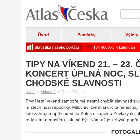
Úvod
Památky
Výlety
Statistika našeho portálu
104 460 Akcí v kalendáři
TIPY NA VÍKEND 21. – 23.
KONCERT ÚPLNÁ NOC, SL
CHODSKÉ SLAVNOSTI
Úvod
Aktuálně
Detail článku
První letní víkend samozřejmě nesmí chybět slavnosti sl
místech naší republiky. Milovníci zvířat si určitě nenecha
kde zahraje například Vojta Kotek s kapelou Zevláky či Jaku
tedy letní atmosféra, jak má být. Nám už jen zbývá popřá
FOTOGALE