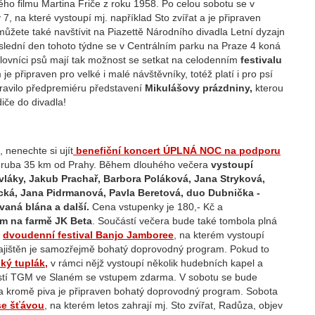
ho filmu Martina Friče z roku 1958. Po celou sobotu se v
na které vystoupí mj. například Sto zvířat a je připraven
ůžete také navštívit na Piazettě Národního divadla Letní dyzajn
 Poslední den tohoto týdne se v Centrálním parku na Praze 4 koná
milovníci psů mají tak možnost se setkat na celodenním
festivalu
e připraven pro velké i malé návštěvníky, totéž platí i pro psí
pravilo předpremiéru představení
Mikulášovy prázdniny,
kterou
iče do divadla!
 nenechte si ujít
benefiční koncert ÚPLNÁ NOC na podporu
, zhruba 35 km od Prahy. Během dlouhého večera
vystoupí
vláky, Jakub Prachař, Barbora Poláková, Jana Stryková,
cká, Jana Pidrmanová, Pavla Beretová, duo Dubnička -
aná blána a další.
Cena vstupenky je 180,- Kč a
ím na farmě JK Beta
. Součástí večera bude také tombola plná
a
dvoudenní festival Banjo Jamboree
, na kterém vystoupí
ajištěn je samozřejmě bohatý doprovodný program. Pokud to
ký tuplák,
v rámci nějž vystoupí několik hudebních kapel a
ěstí TGM ve Slaném se vstupem zdarma. V sobotu se bude
 kromě piva je připraven bohatý doprovodný program. Sobota
se šťávou
, na kterém letos zahrají mj. Sto zvířat, Radůza, objev