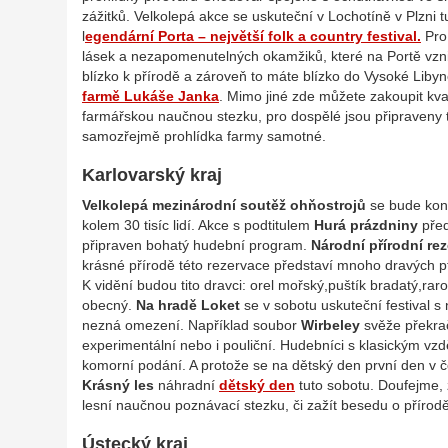
zážitků. Velkolepá akce se uskuteční v Lochotíně v Plzni t
l
egendární Porta – největší folk a country festival.
Pro 
lásek a nezapomenutelných okamžiků, které na Portě vznikly
blízko k přírodě a zároveň to máte blízko do Vysoké Libyně
farmě Lukáše Janka
. Mimo jiné zde můžete zakoupit kval
farmářskou naučnou stezku, pro dospělé jsou připraveny t
samozřejmě prohlídka farmy samotné.
Karlovarský kraj
Velkolepá mezinárodní soutěž ohňostrojů
se bude kona
kolem 30 tisíc lidí. Akce s podtitulem
Hurá prázdniny
před
připraven bohatý hudební program.
Národní přírodní r
krásné přírodě této rezervace představí mnoho dravých ptá
K vidění budou tito dravci: orel mořský,puštík bradatý,rar
obecný.
Na hradě Loket
se v sobotu uskuteční festival 
nezná omezení. Například soubor
Wirbeley
svěže překrač
experimentální nebo i pouliční. Hudebníci s klasickým vzd
komorní podání. A protože se na dětský den první den v č
Krásný les
náhradní
dětský den
tuto sobotu. Doufejme, 
lesní naučnou poznávací stezku, či zažít besedu o přírodě
Ústecký kraj