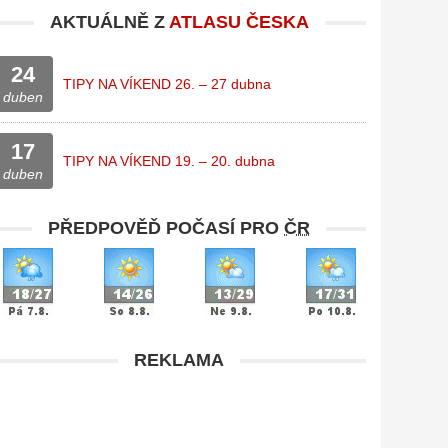
AKTUÁLNĚ Z
ATLASU ČESKA
24
TIPY NA VÍKEND 26. – 27 dubna
duben
17
TIPY NA VÍKEND 19. – 20. dubna
duben
PŘEDPOVĚĎ POČASÍ PRO
ČR
REKLAMA