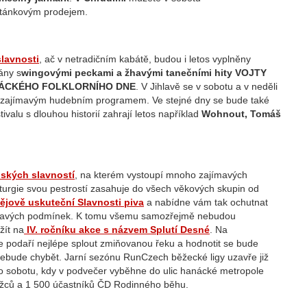
stánkovým prodejem.
slavnosti
, ač v netradičním kabátě, budou i letos vyplněny
ány s
wingovými peckami a žhavými tanečními hity VOJTY
ÁCKÉHO FOLKLORNÍHO DNE
. V Jihlavě se v sobotu a v neděli
zajímavým hudebním programem. Ve stejné dny se bude také
tivalu s dlouhou historií zahrají letos například
Wohnout, Tomáš
ských slavností
, na kterém vystoupí mnoho zajímavých
urgie svou pestrostí zasahuje do všech věkových skupin od
ějově uskuteční Slavnosti piva
a nabídne vám tak ochutnat
ímavých podmínek. K tomu všemu samozřejmě nebudou
ít na
IV. ročníku akce s názvem Splutí Desné
. Na
e podaří nejlépe splout zmiňovanou řeku a hodnotit se bude
ude chybět. Jarní sezónu RunCzech běžecké ligy uzavře již
to sobotu, kdy v podvečer vyběhne do ulic hanácké metropole
běžců a 1 500 účastníků ČD Rodinného běhu.