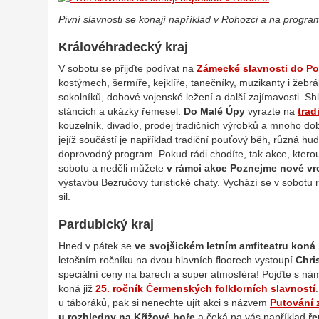
Pivní slavnosti se konají například v Rohozci a na progra
Královéhradecký kraj
V sobotu se přijďte podívat na
Zámecké slavnosti do Po
kostýmech, šermíře, kejklíře, tanečníky, muzikanty i žeb
sokolníků, dobové vojenské ležení a další zajímavosti. Shlé
stáncích a ukázky řemesel.
Do Malé Úpy
vyrazte na
trad
kouzelník, divadlo, prodej tradičních výrobků a mnoho do
jejíž součástí je například tradiční pouťový běh, různá h
doprovodný program. Pokud rádi chodíte, tak akce, kterou s
sobotu a neděli můžete
v rámci akce Poznejme nové vr
výstavbu Bezručovy turistické chaty. Vychází se v sobotu
sil.
Pardubický kraj
Hned v pátek se
ve svojšickém letním amfiteatru koná
letošním ročníku na dvou hlavních floorech vystoupí
Chri
speciální ceny na barech a super atmosféra! Pojďte s námi
koná již
25. ročník Čermenských folklorních slavností
u táboráků, pak si nenechte ujít akci s názvem
Putování 
u rozhledny na Křížové hoře
a čeká na vás například
ře