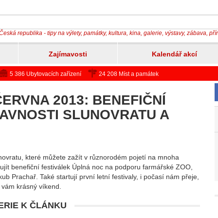
Česká republika - tipy na výlety, památky, kultura, kina, galerie, výstavy, zábava, př
Zajímavosti
Kalendář akcí
5 386 Ubytovacích zařízení
24 208 Míst a památek
 ČERVNA 2013: BENEFIČNÍ
AVNOSTI SLUNOVRATU A
unovratu, které můžete zažít v různorodém pojetí na mnoha
jí ujít benefiční festiválek Úplná noc na podporu farmářské ZOO,
b Prachař. Také startují první letní festivaly, i počasí nám přeje,
t vám krásný víkend.
RIE K ČLÁNKU