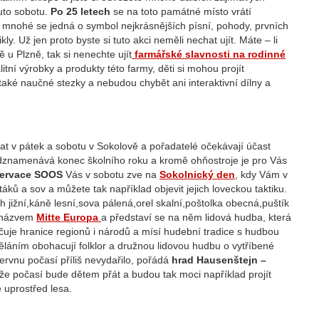
uto sobotu.
Po 25 letech
se na toto památné místo vrátí
mnohé se jedná o symbol nejkrásnějších písní, pohody, prvních
. Už jen proto byste si tuto akci neměli nechat ujít. Máte – li
 u Plzně, tak si nenechte ujít
farmářské slavnosti na rodinné
itní výrobky a produkty této farmy, děti si mohou projít
aké naučné stezky a nebudou chybět ani interaktivní dílny a
t v pátek a sobotu v Sokolově a pořadatelé očekávají účast
znamenává konec školního roku a kromě ohňostroje je pro Vás
ezervace SOOS
Vás v sobotu zve na
Sokolnický den
, kdy Vám v
ků a sov a můžete tak například objevit jejich loveckou taktiku.
oh jižní,káně lesní,sova pálená,orel skalní,poštolka obecná,puštík
s názvem
Mitte Europa
a představí se na něm lidová hudba, která
uje hranice regionů i národů a mísí hudební tradice s hudbou
ěláním obohacují folklor a družnou lidovou hudbu o vytříbené
ervnu počasí příliš nevydařilo, pořádá
hrad Hausenštejn –
že počasí bude dětem přát a budou tak moci například projít
 uprostřed lesa.