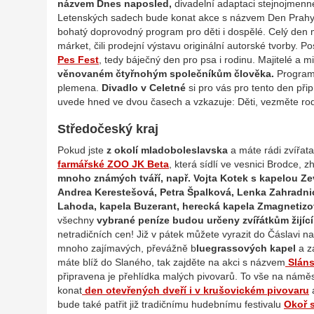
názvem Dnes naposled,
divadelní adaptaci stejnojmenné
Letenských sadech bude konat akce s názvem Den Prahy 7, 
bohatý doprovodný program pro děti i dospělé. Celý den m
márket, čili prodejní výstavu originální autorské tvorby.
Pes Fest
, tedy báječný den pro psa i rodinu. Majitelé a 
věnovaném čtyřnohým společníkům člověka.
Program j
plemena.
Divadlo v Celetné
si pro vás pro tento den při
uvede hned ve dvou časech a vzkazuje: Děti, vezměte rod
Středočeský kraj
Pokud jste
z okolí mladoboleslavska
a máte rádi zvířata,
farmářské ZOO JK Beta
, která sídlí ve vesnici Brodce
mnoho známých tváří, např. Vojta Kotek s kapelou Ze
Andrea Kerestešová, Petra Špalková, Lenka Zahradni
Lahoda, kapela Buzerant, herecká kapela Zmagnetizov
všechny
vybrané peníze budou určeny zvířátkům žijíc
netradičních cen! Již v pátek můžete vyrazit do Čáslavi n
mnoho zajímavých, převážně b
luegrassových kapel
a z
máte blíž do Slaného, tak zajděte na akci s názvem
Sláns
připravena je přehlídka malých pivovarů. To vše na nám
konat
den otevřených dveří i v krušovickém pivovaru
a
bude také patřit již tradičnímu hudebnímu festivalu
Okoř 