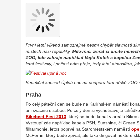
První letní víkend samozřejmě nesmí chybět slavnosti sl
místech naší republiky.
Milovníci zvířat si určitě nenec
ZOO, kde zahraje například Vojta Kotek s kapelou Ze
letní festivaly, i počasí nám přeje, tedy letní atmosféra,
Benefiční koncert Úplná noc na podporu farmářské ZOO s
Praha
Po celý páteční den se bude na Karlínském náměstí kon
ani svačinu s sebou. Po celý den si vychutnávejte lahůdkov
Bikebeet Fest 2013
, který se bude konat v areálu Bikro
Vystoupí zde například kapela PSH, Sunshine, či Green Sm
filharmonie, letos poprvé na Staroměstském náměstí
ope
McFerrin, který bude zpívat, ale také dirigovat některé sk