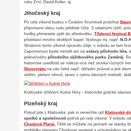
roku Zrní, David Koller, aj.
Jihočeský kraj
Po celý víkend budou v Českém Krumlově probíhat
Slavn
připomene slávu rodu pětilisté růže. S udatnými rytíři, p
hudby přenesete zpět do středověku.
Třídenní festival B
představí mnoho skvělých kapel. Vystoupí mj. např.
N.O.H
Strakonic tento víkend opravdu ožije, v sobotu se tam kr
Zapomenout byste neměli ani na
oslavy příchodu léta
, 
jedinečného
přírodního zážitkového parku Zeměráj
. Ro
historické usedlosti se nalézá více než stovka různých h
Slunovratu
na vás čeká např. obřadní průvod a jiné dávné 
obětin, pletení věnců, tanec v rytmu dávných melodií, ská
Královské stříbření Kutné Hory - historické gotické slavnos
Plzeňský kraj
Pokud jste z Klatovska, pak si nenechte ujít
Klatovské di
spolků a společností
potrvá po celý víkend. V sobotu o
Chodové Plané.
Těšit se můžete na jarmark se stánky d
prohlídky pivovaru Chodovar spojené s ochutnávkou ve sk