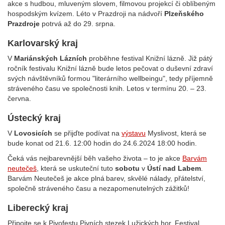
akce s hudbou, mluveným slovem, filmovou projekcí či oblíbeným
hospodským kvízem. Léto v Prazdroji na nádvoří
Plzeňského
Prazdroje
potrvá až do 29. srpna.
Karlovarský kraj
V
Mariánských Lázních
proběhne festival Knižní lázně. Již pátý
ročník festivalu Knižní lázně bude letos pečovat o duševní zdraví
svých návštěvníků formou "literárního wellbeingu", tedy příjemně
stráveného času ve společnosti knih. Letos v termínu 20. – 23.
června.
Ústecký kraj
V
Lovosicích
se přijďte podívat na
výstavu
Myslivost, která se
bude konat od 21.6. 12:00 hodin do 24.6.2024 18:00 hodin.
Čeká vás nejbarevnější běh vašeho života – to je akce
Barvám
neutečeš
, která se uskuteční tuto
sobotu
v
Ústí nad Labem
.
Barvám Neutečeš je akce plná barev, skvělé nálady, přátelství,
společně stráveného času a nezapomenutelných zážitků!
Liberecký kraj
Připojte se k Pivofestu Pivních stezek Lužických hor. Festival