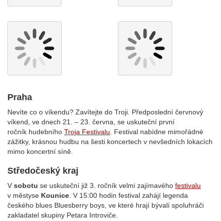
Praha
Nevíte co o víkendu? Zavítejte do Troji. Předposlední červnový
víkend, ve dnech 21. – 23. června, se uskuteční první
ročník hudebního
Troja Festivalu
. Festival nabídne mimořádné
zážitky, krásnou hudbu na šesti koncertech v nevšedních lokacích
mimo koncertní síně.
Středočeský kraj
V
sobotu
se uskuteční již 3. ročník velmi zajímavého
festivalu
v městyse
Kounice
. V 15:00 hodin festival zahájí legenda
českého blues Bluesberry boys, ve které hrají bývalí spoluhráči
zakladatel skupiny Petara Introviče.