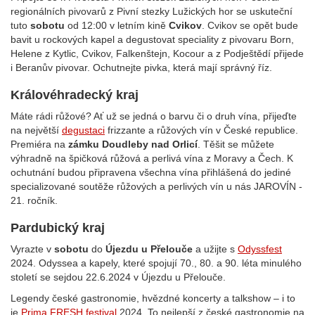
regionálních pivovarů z Pivní stezky Lužických hor se uskuteční
tuto
sobotu
od 12:00 v letním kině
Cvikov
. Cvikov se opět bude
bavit u rockových kapel a degustovat speciality z pivovaru Born,
Helene z Kytlic, Cvikov, Falkenštejn, Kocour a z Podještědí přijede
i Beranův pivovar. Ochutnejte pivka, která mají správný říz.
Královéhradecký kraj
Máte rádi růžové? Ať už se jedná o barvu či o druh vína, přijeďte
na největší
degustaci
frizzante a růžových vín v České republice.
Premiéra na
zámku Doudleby nad Orlicí
. Těšit se můžete
výhradně na špičková růžová a perlivá vína z Moravy a Čech. K
ochutnání budou připravena všechna vína přihlášená do jediné
specializované soutěže růžových a perlivých vín u nás JAROVÍN -
21. ročník.
Pardubický kraj
Vyrazte v
sobotu
do
Újezdu u Přelouče
a užijte s
Odyssfest
2024. Odyssea a kapely, které spojují 70., 80. a 90. léta minulého
století se sejdou 22.6.2024 v Újezdu u Přelouče.
Legendy české gastronomie, hvězdné koncerty a talkshow – i to
je
Prima FRESH festival
2024. To nejlepší z české gastronomie na