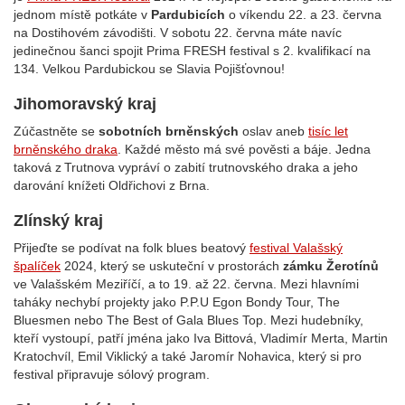
jednom místě potkáte v
Pardubicích
o víkendu 22. a 23. června
na Dostihovém závodišti. V sobotu 22. června máte navíc
jedinečnou šanci spojit Prima FRESH festival s 2. kvalifikací na
134. Velkou Pardubickou se Slavia Pojišťovnou!
Jihomoravský kraj
Zúčastněte se
sobotních brněnských
oslav aneb
tisíc let
brněnského draka
. Každé město má své pověsti a báje. Jedna
taková z Trutnova vypráví o zabití trutnovského draka a jeho
darování knížeti Oldřichovi z Brna.
Zlínský kraj
Přijeďte se podívat na folk blues beatový
festival Valašský
špalíček
2024, který se uskuteční v prostorách
zámku Žerotínů
ve Valašském Meziříčí, a to 19. až 22. června. Mezi hlavními
taháky nechybí projekty jako P.P.U Egon Bondy Tour, The
Bluesmen nebo The Best of Gala Blues Top. Mezi hudebníky,
kteří vystoupí, patří jména jako Iva Bittová, Vladimír Merta, Martin
Kratochvíl, Emil Viklický a také Jaromír Nohavica, který si pro
festival připravuje sólový program.