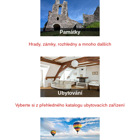
Památky
Hrady, zámky, rozhledny a mnoho dalších
Ubytování
Vyberte si z přehledného katalogu ubytovacích zařízení