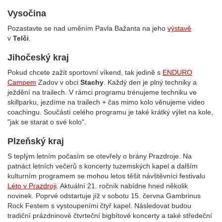
Vysočina
Pozastavte se nad uměním Pavla Bažanta na jeho
výstavě
v
Telči
.
Jihočeský kraj
Pokud chcete zažít sportovní víkend, tak jedině s
ENDURO
Campem
Zadov v obci
Stachy
. Každý den je plný techniky a
ježdění na trailech. V rámci programu trénujeme techniku ve
skillparku, jezdíme na trailech + čas mimo kolo věnujeme video
coachingu. Součástí celého programu je také krátký výlet na kole,
"jak se starat o své kolo"
.
Plzeňský kraj
S teplým letním počasím se otevřely o brány Prazdroje. Na
patnáct letních večerů s koncerty tuzemských kapel a dalším
kulturním programem se mohou letos těšit návštěvníci festivalu
Léto v Prazdroji
. Aktuální 21. ročník nabídne hned několik
novinek. Poprvé odstartuje jíž v sobotu 15. června Gambrinus
Rock Festem s vystoupeními čtyř kapel. Následovat budou
tradiční prázdninové čtvrteční bigbítové koncerty a také středeční