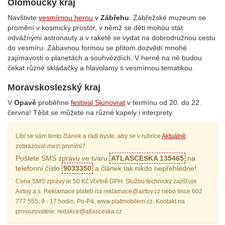
Olomoucký kraj
Navštivte
vesmírnou hernu
v
Zábřehu
. Zábřežské muzeum se
promění v kosmický prostor, v němž se děti mohou stát
odvážnými astronauty a v raketě se vydat na dobrodružnou cestu
do vesmíru. Zábavnou formou se přitom dozvědí mnohé
zajímavosti o planetách a souhvězdích. V herně na ně budou
čekat různé skládačky a hlavolamy s vesmírnou tematikou.
Moravskoslezský kraj
V
Opavě
proběhne
festival Slunovrat
v termínu od 20. do 22.
června! Těšit se můžete na různé kapely i interprety.
Líbí se vám tento článek a rádi byste, aby se v rubrice
Aktuálně
zobrazoval mezi prvními?
Pošlete SMS zprávu ve tvaru
ATLASCESKA 135465
na
telefonní číslo
9033350
a článek tak nikdo nepřehlédne!
Cena SMS zprávy je 50 Kč včetně DPH. Službu technicky zajišťuje
Airtoy a.s. Reklamace plateb na reklamace@airtoy.cz nebo lince 602
777 555, 9 - 17 hodin, Po-Pá, www.platmobilem.cz. Kontakt na
provozovatele: redakce@atlasceska.cz