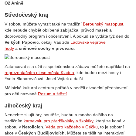
O2 Aréně
.
Středočeský kraj
V sobotu můžete vyrazit také na tradiční
Berounský masopust
,
kde nebude chybět oblíbená zabijačka, průvod masek a
doprovodný program i občerstvení. A pokud se vydáte týž den do
Velkých Popovic
, čekají Vás zde
Ladovské vepřové
hody
a
sněhové sochy v pivovaru
.
Zatancovat si a užít si společenskou zábavu můžete například na
reprezentačním plese města Kladna
, kde budou mezi hosty i
Yveta Blanarovičová, Josef Vojtek a další.
Mělnické kulturní centrum pořádá v neděli divadelní představení
pro děti nazvané
Rozum a štěstí
.
Jihočeský kraj
Nenechte si ujít
hry, soutěže, hudbu a mnoho dalšího na
tradičním
karnevalu pro předškoláky a školáky
, který se koná v
sobotu v
Netolicích
.
Věda pro každého v Géčku
, to je sobotní
akce v
Českých Budějovicích
. Můžete se těšit na interaktivní