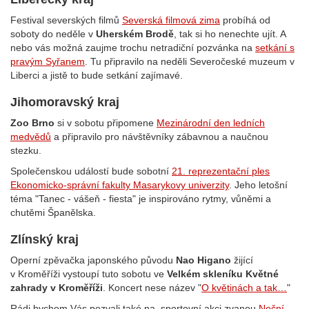
Festival severských filmů
Severská filmová zima
probíhá od
soboty do neděle v
Uherském Brodě
, tak si ho nenechte ujít. A
nebo vás možná zaujme trochu netradiční pozvánka na
setkání s
pravým Syřanem
. Tu připravilo na neděli Severočeské muzeum v
Liberci a jistě to bude setkání zajímavé.
Jihomoravský kraj
Zoo Brno
si v sobotu připomene
Mezinárodní den ledních
medvědů
a připravilo pro návštěvníky zábavnou a naučnou
stezku.
Společenskou událostí bude sobotní
21. reprezentační ples
Ekonomicko-správní fakulty Masarykovy univerzity
. Jeho letošní
téma "Tanec - vášeň - fiesta" je inspirováno rytmy, vůněmi a
chutěmi Španělska.
Zlínský kraj
Operní zpěvačka japonského původu
Nao Higano
žijící
v Kroměříži vystoupí tuto sobotu ve
Velkém skleníku Květné
zahrady v Kroměříži
. Koncert nese název "
O květinách a tak…
"
Rádi bychom Vás pozvali také na sportovní akci zvanou
Noční