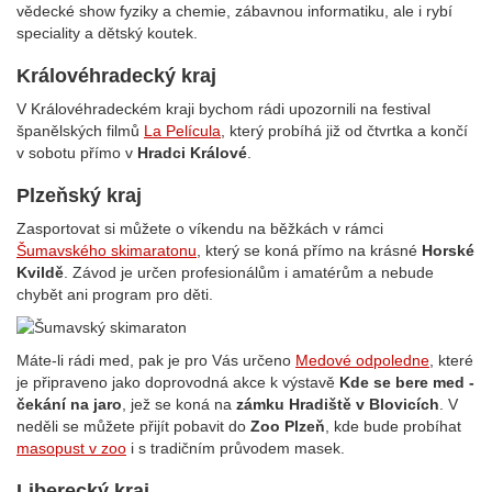
vědecké show fyziky a chemie, zábavnou informatiku, ale i rybí
speciality a dětský koutek.
Královéhradecký kraj
V Královéhradeckém kraji bychom rádi upozornili na festival
španělských filmů
La Película
, který probíhá již od čtvrtka a končí
v sobotu přímo v
Hradci Králové
.
Plzeňský kraj
Zasportovat si můžete o víkendu na běžkách v rámci
Šumavského skimaratonu
, který se koná přímo na krásné
Horské
Kvildě
. Závod je určen profesionálům i amatérům a nebude
chybět ani program pro děti.
Máte-li rádi med, pak je pro Vás určeno
Medové odpoledne
, které
je připraveno jako doprovodná akce k výstavě
Kde se bere med -
čekání na jaro
, jež se koná na
zámku Hradiště v Blovicích
. V
neděli se můžete přijít pobavit do
Zoo Plzeň
, kde bude probíhat
masopust v zoo
i s tradičním průvodem masek.
Liberecký kraj