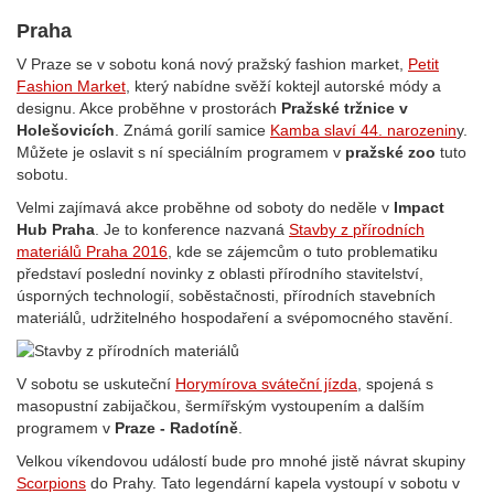
Praha
V Praze se v sobotu koná nový pražský fashion market,
Petit
Fashion Market
, který nabídne svěží koktejl autorské módy a
designu. Akce proběhne v prostorách
Pražské tržnice v
Holešovicích
. Známá gorilí samice
Kamba slaví 44. narozenin
y.
Můžete je oslavit s ní speciálním programem v
pražské zoo
tuto
sobotu.
Velmi zajímavá akce proběhne od soboty do neděle v
Impact
Hub Praha
. Je to konference nazvaná
Stavby z přírodních
materiálů Praha 2016
, kde se zájemcům o tuto problematiku
představí poslední novinky z oblasti přírodního stavitelství,
úsporných technologií, soběstačnosti, přírodních stavebních
materiálů, udržitelného hospodaření a svépomocného stavění.
V sobotu se uskuteční
Horymírova sváteční jízda
, spojená s
masopustní zabijačkou, šermířským vystoupením a dalším
programem v
Praze - Radotíně
.
Velkou víkendovou událostí bude pro mnohé jistě návrat skupiny
Scorpions
do Prahy. Tato legendární kapela vystoupí v sobotu v