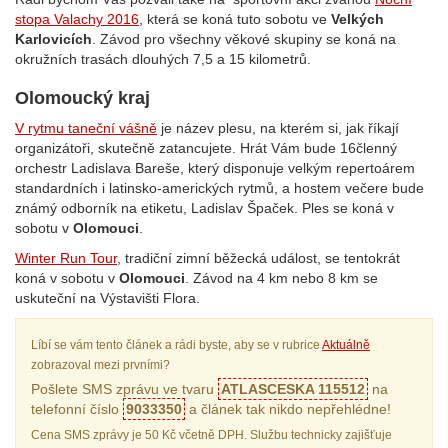
stopa Valachy 2016
, která se koná tuto sobotu ve
Velkých
Karlovicích
. Závod pro všechny věkové skupiny se koná na
okružních trasách dlouhých 7,5 a 15 kilometrů.
Olomoucký kraj
V rytmu taneční vášně
je název plesu, na kterém si, jak říkají
organizátoři, skutečně zatancujete. Hrát Vám bude 16členný
orchestr Ladislava Bareše, který disponuje velkým repertoárem
standardních i latinsko-amerických rytmů, a hostem večere bude
známý odborník na etiketu, Ladislav Špaček. Ples se koná v
sobotu v
Olomouci
.
Winter Run Tour
, tradiční zimní běžecká událost, se tentokrát
koná v sobotu v
Olomouci
. Závod na 4 km nebo 8 km se
uskuteční na Výstavišti Flora.
Líbí se vám tento článek a rádi byste, aby se v rubrice
Aktuálně
zobrazoval mezi prvními?
Pošlete SMS zprávu ve tvaru
ATLASCESKA 115512
na
telefonní číslo
9033350
a článek tak nikdo nepřehlédne!
Cena SMS zprávy je 50 Kč včetně DPH. Službu technicky zajišťuje