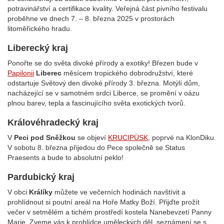
potravinářství a certifikace kvality. Veřejná část pivního festivalu
proběhne ve dnech 7. – 8. března 2025 v prostorách
litoměřického hradu.
Liberecký kraj
Ponořte se do světa divoké přírody a exotiky! Březen bude v
Papilonii
Liberec
měsícem tropického dobrodružství, které
odstartuje Světový den divoké přírody 3. března. Motýlí dům,
nacházející se v samotném srdci Liberce, se promění v oázu
plnou barev, tepla a fascinujícího světa exotických tvorů.
Královéhradecký kraj
V
Peci pod Sněžkou
se objeví
KRUCIPÜSK
, poprvé na KlonDiku.
V sobotu 8. března přijedou do Pece společně se Status
Praesents a bude to absolutní peklo!
Pardubický kraj
V obci
Králíky
můžete ve večerních hodinách navštívit a
prohlídnout si poutní areál na Hoře Matky Boží. Přijďte prožít
večer v setmělém a tichém prostředí kostela Nanebevzetí Panny
Marie. Zveme vás k prohlídce uměleckých děl, seznámení se s