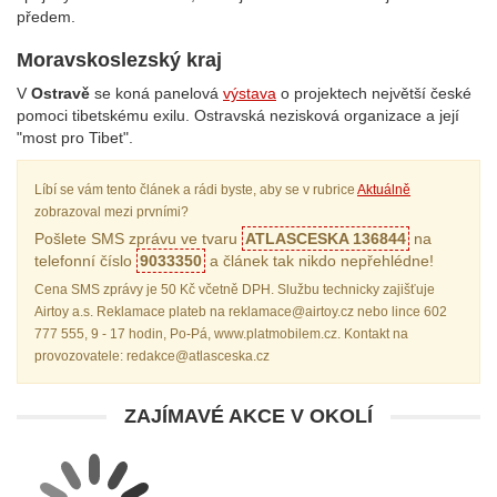
předem.
Moravskoslezský kraj
V
Ostravě
se koná panelová
výstava
o projektech největší české
pomoci tibetskému exilu. Ostravská nezisková organizace a její
"most pro Tibet".
Líbí se vám tento článek a rádi byste, aby se v rubrice
Aktuálně
zobrazoval mezi prvními?
Pošlete SMS zprávu ve tvaru
ATLASCESKA 136844
na
telefonní číslo
9033350
a článek tak nikdo nepřehlédne!
Cena SMS zprávy je 50 Kč včetně DPH. Službu technicky zajišťuje
Airtoy a.s. Reklamace plateb na reklamace@airtoy.cz nebo lince 602
777 555, 9 - 17 hodin, Po-Pá, www.platmobilem.cz. Kontakt na
provozovatele: redakce@atlasceska.cz
ZAJÍMAVÉ AKCE V OKOLÍ