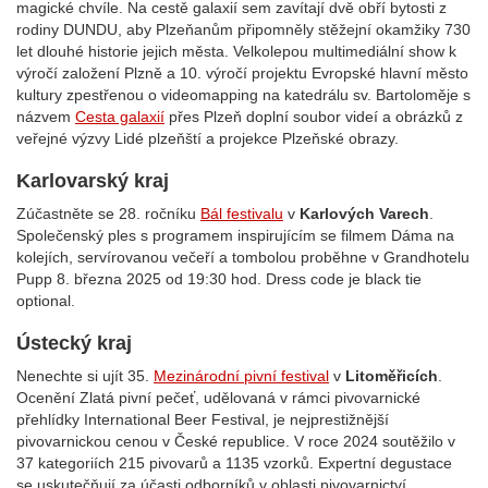
magické chvíle. Na cestě galaxií sem zavítají dvě obří bytosti z
rodiny DUNDU, aby Plzeňanům připomněly stěžejní okamžiky 730
let dlouhé historie jejich města. Velkolepou multimediální show k
výročí založení Plzně a 10. výročí projektu Evropské hlavní město
kultury zpestřenou o videomapping na katedrálu sv. Bartoloměje s
názvem
Cesta galaxií
přes Plzeň doplní soubor videí a obrázků z
veřejné výzvy Lidé plzeňští a projekce Plzeňské obrazy.
Karlovarský kraj
Zúčastněte se 28. ročníku
Bál festivalu
v
Karlových Varech
.
Společenský ples s programem inspirujícím se filmem Dáma na
kolejích, servírovanou večeří a tombolou proběhne v Grandhotelu
Pupp 8. března 2025 od 19:30 hod. Dress code je black tie
optional.
Ústecký kraj
Nenechte si ujít 35.
Mezinárodní pivní festival
v
Litoměřicích
.
Ocenění Zlatá pivní pečeť, udělovaná v rámci pivovarnické
přehlídky International Beer Festival, je nejprestižnější
pivovarnickou cenou v České republice. V roce 2024 soutěžilo v
37 kategoriích 215 pivovarů a 1135 vzorků. Expertní degustace
se uskutečňují za účasti odborníků v oblasti pivovarnictví,