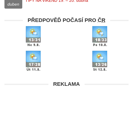
TIPY NA VÍKEND 19. – 20. dubna
duben
PŘEDPOVĚĎ POČASÍ PRO
ČR
REKLAMA