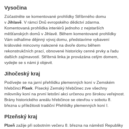
Vysočina
Zúčastněte se komentované prohlídky Stříbrného domu
v
Jihlavě
. V rámci Dnů evropského dědictví zdarma.
Komentovaná prohlídka interiérů jednoho z nejstarších
měšťanských domů v Jihlavě. Během komentované prohlídky
Vám odhalíme dějinný vývoj domu, představíme vybavení
královské mincovny nalezené na dvoře domu během
rekonstrukčních prací, obnovené historicky cenné prvky a řadu
dalších zajímavostí. Stříbrná linka je provázána celým domem,
vydejte se s námi ji objevit.
Jihočeský kraj
Podívejte se na jarní přehlídku plemenných koní v Zemském
hřebčinci
Písek
. Písecký Zemský hřebčinec zve všechny
milovníky koní na první letošní akci určenou pro širokou veřejnost.
Brány historického areálu hřebčince se otevřou v sobotu 8.
března u příležitosti tradiční Přehlídky plemenných koní I.
Plzeňský kraj
Plzeň
zažije při sobotním večeru 8. března na náměstí Republiky