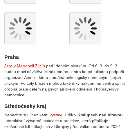
Praha
Jaro v Metropoli Zličín
patří dobrým skutkům. Od 6. 3. do 9. 3.
budou moci návštěvníci nákupního centra koupí tulipánu podpořit
organizaci Amelie, která pomáhá onkologicky nemocným i jejich
blízkým. Po celý březen mohou také díky nákupnímu centru splnit
drobná přání dětem na psychiatrickém oddělení Thomayerovy
nemocnice.
Středočeský kraj
Nenechte si ujít unikátní
výstavu
Útěk v
Kralupech nad Vltavou
.
Interaktivní výtvarná instalace a projekce, která přibližuje
zkušenosti lidí utíkajících z Ukrajiny před válkou od února 2022.