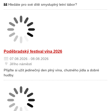
🏰 Hledáte pro své dítě smysluplný letní tábor?
Poděbradský festival vína 2026
07.08.2026 - 08.08.2026
Jiřího náměstí
Přijďte si užít jedinečný den plný vína, chutného jídla a dobré
hudby.