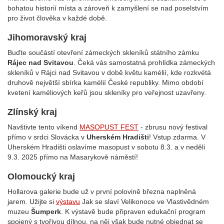
bohatou historií místa a zároveň k zamyšlení se nad poselstvím
pro život člověka v každé době.
Jihomoravský kraj
Buďte součástí otevření zámeckých skleníků státního zámku
Rájec nad Svitavou
. Čeká vás samostatná prohlídka zámeckých
skleníků v Rájci nad Svitavou v době květu kamélií, kde rozkvétá
druhově největší sbírka kamélií České republiky. Mimo období
kvetení kaméliových keřů jsou skleníky pro veřejnost uzavřeny.
Zlínský kraj
Navštivte tento víkend
MASOPUST FEST
- zbrusu nový festival
přímo v srdci Slovácka v
Uherském Hradišti
! Vstup zdarma. V
Uherském Hradišti oslavíme masopust v sobotu 8.3. a v neděli
9.3. 2025 přímo na Masarykově náměstí!
Olomoucký kraj
Hollarova galerie bude už v první polovině března naplněná
jarem. Užijte si
výstavu
Jak se slaví Velikonoce ve Vlastivědném
muzeu
Šumperk
. K výstavě bude připraven edukační program
spojený s tvořivou dílnou, na něj však bude nutné objednat se