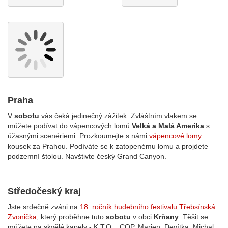
Praha
V
sobotu
vás čeká jedinečný zážitek. Zvláštním vlakem se
můžete podívat do vápencových lomů
Velká a Malá Amerika
s
úžasnými scenériemi. Prozkoumejte s námi
vápencové lomy
kousek za Prahou. Podíváte se k zatopenému lomu a projdete
podzemní štolou. Navštivte český Grand Canyon.
Středočeský kraj
Jste srdečně zváni na
18. ročník hudebního festivalu Třebsínská
Zvonička
, který proběhne tuto
sobotu
v obci
Krňany
.
Těšit se
můžete na skvělé kapely - K.T.O. , COP, Marien, Devítka, Michal