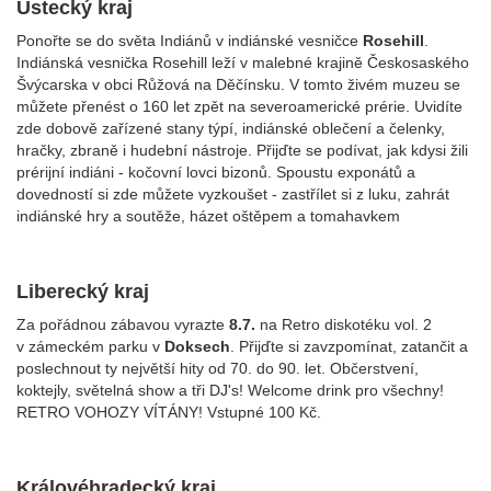
Ústecký kraj
Ponořte se do světa Indiánů v indiánské vesničce
Rosehill
.
Indiánská vesnička Rosehill leží v malebné krajině Českosaského
Švýcarska v obci Růžová na Děčínsku. V tomto živém muzeu se
můžete přenést o 160 let zpět na severoamerické prérie. Uvidíte
zde dobově zařízené stany týpí, indiánské oblečení a čelenky,
hračky, zbraně i hudební nástroje. Přijďte se podívat, jak kdysi žili
prérijní indiáni - kočovní lovci bizonů. Spoustu exponátů a
dovedností si zde můžete vyzkoušet - zastřílet si z luku, zahrát
indiánské hry a soutěže, házet oštěpem a tomahavkem
Liberecký kraj
Za pořádnou zábavou vyrazte
8.7.
na Retro diskotéku vol. 2
v zámeckém parku v
Doksech
.
Přijďte si zavzpomínat, zatančit a
poslechnout ty největší hity od 70. do 90. let. Občerstvení,
koktejly, světelná show a tři DJ's! Welcome drink pro všechny!
RETRO VOHOZY VÍTÁNY! Vstupné 100 Kč.
Královéhradecký kraj