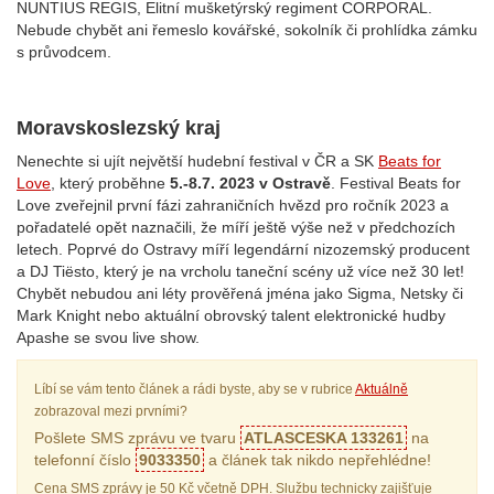
NUNTIUS REGIS, Elitní mušketýrský regiment CORPORAL.
Nebude chybět ani řemeslo kovářské, sokolník či prohlídka zámku
s průvodcem.
Moravskoslezský kraj
Nenechte si ujít největší hudební festival v ČR a SK
Beats for
Love
, který proběhne
5.-8.7. 2023 v Ostravě
.
Festival Beats for
Love zveřejnil první fázi zahraničních hvězd pro ročník 2023 a
pořadatelé opět naznačili, že míří ještě výše než v předchozích
letech. Poprvé do Ostravy míří legendární nizozemský producent
a DJ Tiësto, který je na vrcholu taneční scény už více než 30 let!
Chybět nebudou ani léty prověřená jména jako Sigma, Netsky či
Mark Knight nebo aktuální obrovský talent elektronické hudby
Apashe se svou live show.
Líbí se vám tento článek a rádi byste, aby se v rubrice
Aktuálně
zobrazoval mezi prvními?
Pošlete SMS zprávu ve tvaru
ATLASCESKA 133261
na
telefonní číslo
9033350
a článek tak nikdo nepřehlédne!
Cena SMS zprávy je 50 Kč včetně DPH. Službu technicky zajišťuje