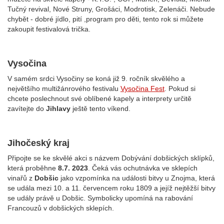
Tučný revival, Nové Struny, Grošáci, Modrotisk, Zelenáči.
Nebude
chybět - dobré jídlo, pití ,program pro děti, tento rok si můžete
zakoupit festivalová trička.
Vysočina
V samém srdci Vysočiny se koná již
9. ročník skvělého a
největšího multižánrového festivalu
Vysočina Fest
. Pokud si
chcete poslechnout své oblíbené kapely a interprety určitě
zavítejte do
Jihlavy
ještě tento víkend.
Jihočeský kraj
Připojte se ke skvělé akci s názvem Dobývání dobšických sklípků,
která proběhne
8.7. 2023
. Čeká vás ochutnávka ve sklepích
vinařů z
Dobšic
jako vzpomínka na události bitvy u Znojma, která
se udála mezi 10. a 11. červencem roku 1809 a jejíž nejtěžší bitvy
se udály právě u Dobšic. Symbolicky upomíná na rabování
Francouzů v dobšických sklepích.