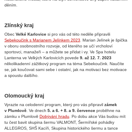
děním.
Zlínský kraj
Obec
Velké Karlovice
si pro vás od této neděle připravili
Sebekoučink s Marianem Jelínkem 2023
.
Marian Jelínek je špička
v oboru osobnostního rozvoje, od kterého se učí vrcholoví
sportovci, manažeři – a můžete se přidat i vy. Ve Spa hotelu
Lanterna ve Velkých Karlovicích povede
9. až 12. 7. 2023
několikadenní zážitkový program na téma Sebekoučink. Naučíte
se, jak koučovat sami sebe i ostatní, jak na motivaci bez motivace
a spoustu dalšího.
Olomoucký kraj
Vyrazte na celodenní program, který pro vás připravil
zámek
v Plumlově
.
Ve dnech
5. a 6. + 8. a 9. července
proběhne na
zámku v Plumlově
Dobývání hradu
. Po dobu akce Vás budou mít
tu čest bavit skupina šermu VALMONT, Šermířské pohádky
ALLEGROS, SHŠ Kacíři, Skupina historického šermu a tance