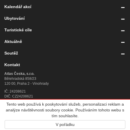
Kalendář akcí
Ubytování
Turistické cíle
Aktuálně
Soutěž
Kontakt
Atlas Česka, s.r.o.
Bělehradská 858/23
120 00, Praha 2 - Vinohrady
IČ: 24208621
DIČ: CZ24208621
Tento web používá k poskytování služeb, personalizaci reklam a
Úplný kontakt
»
analýze návštěvnosti soubory cookie. Používáním tohoto webu s
© 2007 - 2026
Atlas Česka, s.r.o.
, IČ 242 08 621, se sídlem Praha 2,
tím souhlasíte.
Bělehradská 858/23, PSČ 120 00, sp. zn. C 188784 vedená u Městského
V pořádku
soudu v Praze. Všechna práva vyhrazena. Vyrobila a provozuje
Altermedia
.