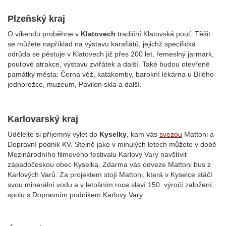
Plzeňský kraj
O víkendu proběhne v
Klatovech
tradiční Klatovská pouť. Těšit
se můžete například na výstavu karafiátů, jejichž specifická
odrůda se pěstuje v Klatovech již přes 200 let, řemeslný jarmark,
pouťové atrakce, výstavu zvířátek a další. Také budou otevřené
památky města: Černá věž, katakomby, barokní lékárna u Bílého
jednorožce, muzeum, Pavilon skla a další.
Karlovarský kraj
Udělejte si příjemný výlet do
Kyselky
, kam vás
svezou
Mattoni a
Dopravní podnik KV.
Stejně jako v minulých letech můžete v době
Mezinárodního filmového festivalu Karlovy Vary navštívit
západočeskou obec Kyselka. Zdarma vás odveze Mattoni bus z
Karlových Varů. Za projektem stojí Mattoni, která v Kyselce stáčí
svou minerální vodu a v letošním roce slaví 150. výročí založení,
spolu s Dopravním podnikem Karlovy Vary.