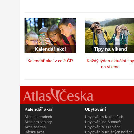
Kalendář akcí
Tipy na víkend
Kalendář akcí v celé ČR
Každý týden aktuální tip
na víkend
Kalendář akcí
Ubytování
Akce na hradech
Ubytování v Krkonoších
Akce pro seniory
Ubytování na Šumavě
Akce zdarma
Ubytování v Jizerkách
Dětské akce
Ubytování v Krušných horách