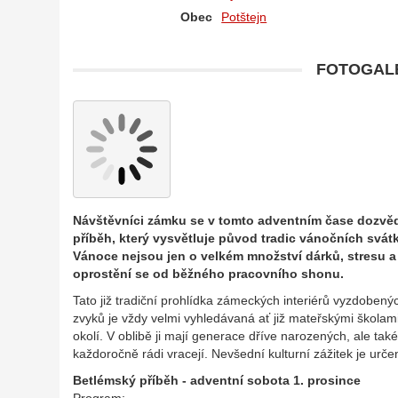
Obec
Potštejn
FOTOGALE
Návštěvníci zámku se v tomto adventním čase dozvědí
příběh, který vysvětluje původ tradic vánočních svá
Vánoce nejsou jen o velkém množství dárků, stresu a 
oprostění se od běžného pracovního shonu.
Tato již tradiční prohlídka zámeckých interiérů vyzdobe
zvyků je vždy velmi vyhledávaná ať již mateřskými školami
okolí. V oblibě ji mají generace dříve narozených, ale ta
každoročně rádi vracejí. Nevšední kulturní zážitek je urč
Betlémský příběh - adventní sobota 1. prosince