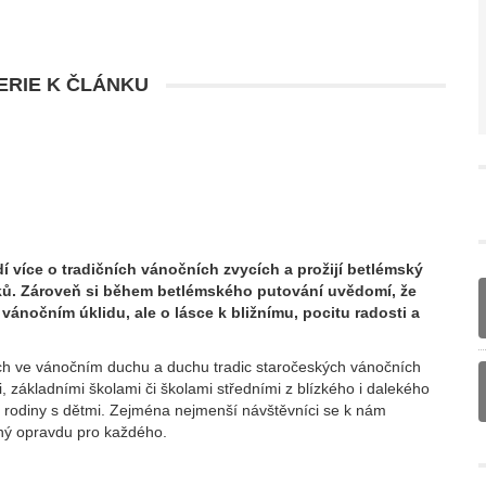
RIE K ČLÁNKU
 více o tradičních vánočních zvycích a prožijí betlémský
tků. Zároveň si během betlémského putování uvědomí, že
vánočním úklidu, ale o lásce k bližnímu, pocitu radosti a
ných ve vánočním duchu a duchu tradic staročeských vánočních
, základními školami či školami středními z blízkého i dalekého
ké rodiny s dětmi. Zejména nejmenší návštěvníci se k nám
ený opravdu pro každého.