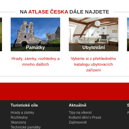
NA
ATLASE ČESKA
DÁLE NAJDETE
Památky
Ubytování
y
Hrady, zámky, rozhledny a
Vyberte si z přehledného
mnoho dalších
katalogu ubytovacích
zařízení
Turistické cíle
Aktuálně
Hrady a zámky
Tipy na víkend
A
Rozhledny
Kulturní dění v Praze
Skanzeny
Zajímavosti
Technické památky