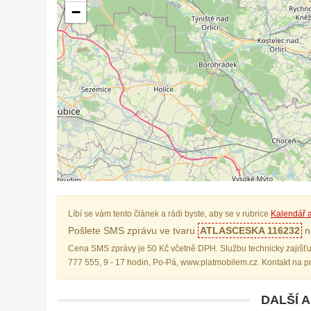
−
Líbí se vám tento článek a rádi byste, aby se v rubrice
Kalendář a
Pošlete SMS zprávu ve tvaru
ATLASCESKA 116232
na
Cena SMS zprávy je 50 Kč včetně DPH. Službu technicky zajišťu
777 555, 9 - 17 hodin, Po-Pá, www.platmobilem.cz. Kontakt na 
DALŠÍ 