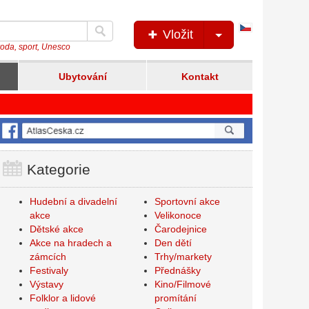
Česká
Vložit
verze
íroda, sport, Unesco
Ubytování
Kontakt
Kategorie
Hudební a divadelní
Sportovní akce
akce
Velikonoce
Dětské akce
Čarodejnice
Akce na hradech a
Den dětí
zámcích
Trhy/markety
Festivaly
Přednášky
Výstavy
Kino/Filmové
Folklor a lidové
promítání