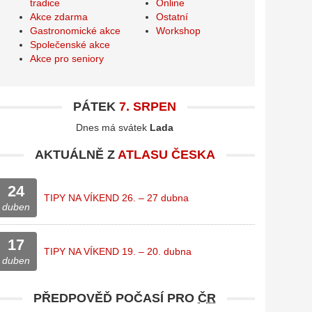
tradice
Online
Akce zdarma
Ostatní
Gastronomické akce
Workshop
Společenské akce
Akce pro seniory
PÁTEK
7. SRPEN
Dnes má svátek
Lada
AKTUÁLNĚ Z
ATLASU ČESKA
24
TIPY NA VÍKEND 26. – 27 dubna
duben
17
TIPY NA VÍKEND 19. – 20. dubna
duben
PŘEDPOVĚĎ POČASÍ PRO
ČR