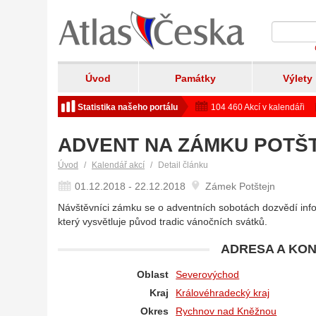
Úvod
Památky
Výlety
Statistika našeho portálu
104 460 Akcí v kalendáři
ADVENT NA ZÁMKU POTŠ
Úvod
Kalendář akcí
Detail článku
01.12.2018 - 22.12.2018
Zámek Potštejn
Návštěvníci zámku se o adventních sobotách dozvědí infor
který vysvětluje původ tradic vánočních svátků.
ADRESA A KON
Oblast
Severovýchod
Kraj
Královéhradecký kraj
Okres
Rychnov nad Kněžnou