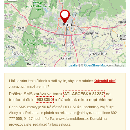
Leaflet
| ©
OpenStreetMap
contributors
Líbí se vám tento článek a rádi byste, aby se v rubrice
Kalendář akcí
zobrazoval mezi prvními?
Pošlete SMS zprávu ve tvaru
ATLASCESKA 81287
na
telefonní číslo
9033350
a článek tak nikdo nepřehlédne!
Cena SMS zprávy je 50 Kč včetně DPH. Službu technicky zajišťuje
Airtoy a.s. Reklamace plateb na reklamace@airtoy.cz nebo lince 602
777 555, 9 - 17 hodin, Po-Pá, www.platmobilem.cz. Kontakt na
provozovatele: redakce@atlasceska.cz