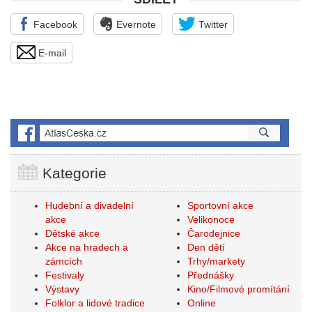
Facebook
Evernote
Twitter
E-mail
Kategorie
Hudební a divadelní
Sportovní akce
akce
Velikonoce
Dětské akce
Čarodejnice
Akce na hradech a
Den dětí
zámcích
Trhy/markety
Festivaly
Přednášky
Výstavy
Kino/Filmové promítání
Folklor a lidové tradice
Online