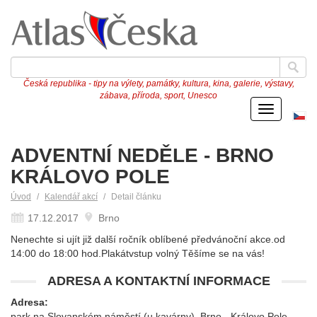
Česká republika - tipy na výlety, památky, kultura, kina, galerie, výstavy,
zábava, příroda, sport, Unesco
Menu
Če
ve
ADVENTNÍ NEDĚLE - BRNO
KRÁLOVO POLE
Úvod
Kalendář akcí
Detail článku
17.12.2017
Brno
Nenechte si ujít již další ročník oblíbené předvánoční akce.od
14:00 do 18:00 hod.Plakátvstup volný Těšíme se na vás!
ADRESA A KONTAKTNÍ INFORMACE
Adresa:
park na Slovanském náměstí (u kavárny), Brno - Královo Pole