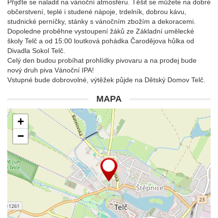
Přijďte se naladit na vánoční atmosféru. Těšit se můžete na dobré
občerstvení, teplé i studené nápoje, trdelník, dobrou kávu,
studnické perníčky, stánky s vánočním zbožím a dekoracemi.
Dopoledne proběhne vystoupení žáků ze Základní umělecké
školy Telč a od 15:00 loutková pohádka Čarodějova hůlka od
Divadla Sokol Telč.
Celý den budou probíhat prohlídky pivovaru a na prodej bude
nový druh piva Vánoční IPA!
Vstupné bude dobrovolné, výtěžek půjde na Dětský Domov Telč.
MAPA
+
−