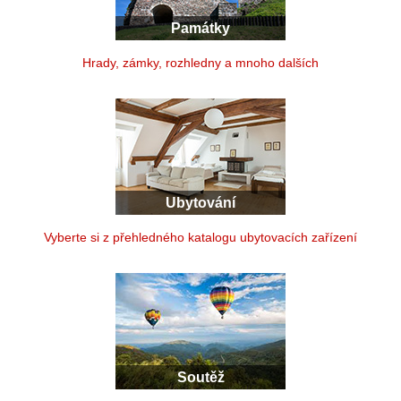
Památky
Hrady, zámky, rozhledny a mnoho dalších
Ubytování
Vyberte si z přehledného katalogu ubytovacích zařízení
Soutěž