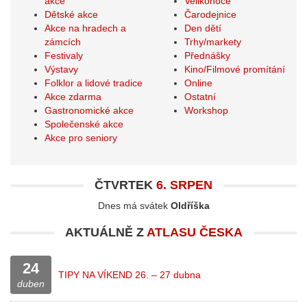
akce
Velikonoce
Dětské akce
Čarodejnice
Akce na hradech a
Den dětí
zámcích
Trhy/markety
Festivaly
Přednášky
Výstavy
Kino/Filmové promítání
Folklor a lidové tradice
Online
Akce zdarma
Ostatní
Gastronomické akce
Workshop
Společenské akce
Akce pro seniory
ČTVRTEK
6. SRPEN
Dnes má svátek
Oldříška
AKTUÁLNĚ Z
ATLASU ČESKA
24
TIPY NA VÍKEND 26. – 27 dubna
duben