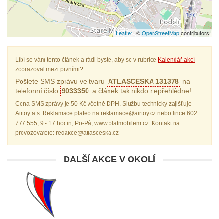
Leaflet
| ©
OpenStreetMap
contributors
Líbí se vám tento článek a rádi byste, aby se v rubrice
Kalendář akcí
zobrazoval mezi prvními?
Pošlete SMS zprávu ve tvaru
ATLASCESKA 131378
na
telefonní číslo
9033350
a článek tak nikdo nepřehlédne!
Cena SMS zprávy je 50 Kč včetně DPH. Službu technicky zajišťuje
Airtoy a.s. Reklamace plateb na reklamace@airtoy.cz nebo lince 602
777 555, 9 - 17 hodin, Po-Pá, www.platmobilem.cz. Kontakt na
provozovatele: redakce@atlasceska.cz
DALŠÍ AKCE V OKOLÍ