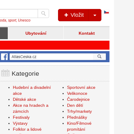
Česká
Vložit
verze
íroda, sport, Unesco
Ubytování
Kontakt
Kategorie
Hudební a divadelní
Sportovní akce
akce
Velikonoce
Dětské akce
Čarodejnice
Akce na hradech a
Den dětí
zámcích
Trhy/markety
Festivaly
Přednášky
Výstavy
Kino/Filmové
Folklor a lidové
promítání