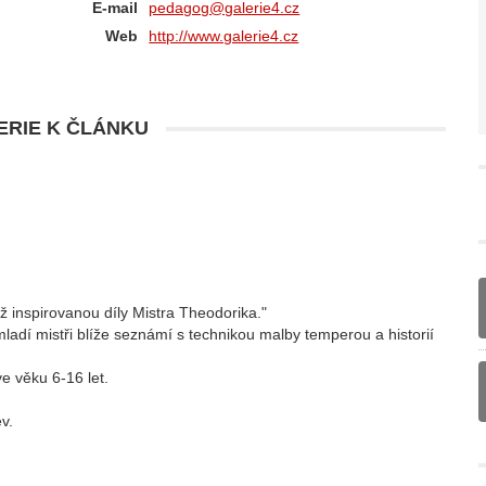
E-mail
pedagog@galerie4.cz
Web
http://www.galerie4.cz
RIE K ČLÁNKU
ž inspirovanou díly Mistra Theodorika."
dí mistři blíže seznámí s technikou malby temperou a historií
ve věku 6-16 let.
v.