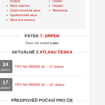
tradice
Online
Akce zdarma
Ostatní
Gastronomické akce
Workshop
Společenské akce
Akce pro seniory
PÁTEK
7. SRPEN
Dnes má svátek
Lada
AKTUÁLNĚ Z
ATLASU ČESKA
24
TIPY NA VÍKEND 26. – 27 dubna
duben
17
TIPY NA VÍKEND 19. – 20. dubna
duben
PŘEDPOVĚĎ POČASÍ PRO
ČR