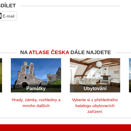
SDÍLET
E-mail
NA
ATLASE ČESKA
DÁLE NAJDETE
Památky
Ubytování
y
Hrady, zámky, rozhledny a
Vyberte si z přehledného
mnoho dalších
katalogu ubytovacích
zařízení