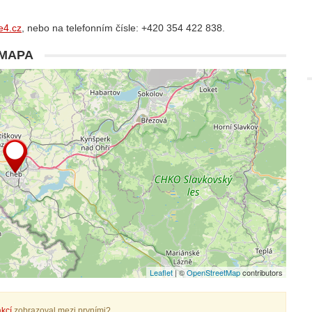
e4.cz
, nebo na telefonním čísle: +420 354 422 838.
MAPA
Leaflet
| ©
OpenStreetMap
contributors
kcí
zobrazoval mezi prvními?