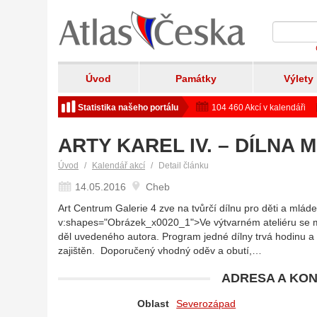
Úvod
Památky
Výlety
Statistika našeho portálu
104 460 Akcí v kalendáři
ARTY KAREL IV. – DÍLNA 
Úvod
Kalendář akcí
Detail článku
14.05.2016
Cheb
Art Centrum Galerie 4 zve na tvůrčí dílnu pro děti a mláde
v:shapes="Obrázek_x0020_1">Ve výtvarném ateliéru se mla
děl uvedeného autora. Program jedné dílny trvá hodinu a pů
zajištěn. Doporučený vhodný oděv a obutí,…
ADRESA A KON
Oblast
Severozápad