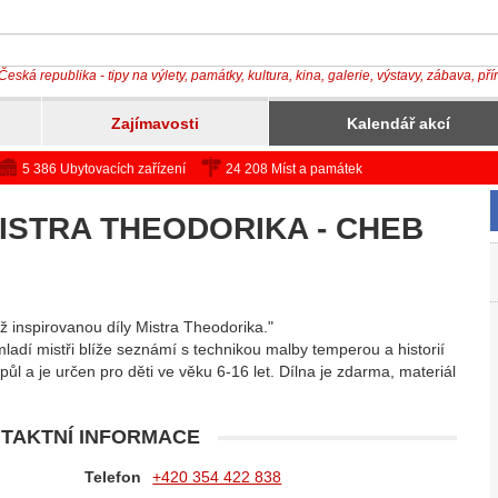
Česká republika - tipy na výlety, památky, kultura, kina, galerie, výstavy, zábava, př
Zajímavosti
Kalendář akcí
5 386 Ubytovacích zařízení
24 208 Míst a památek
MISTRA THEODORIKA - CHEB
ž inspirovanou díly Mistra Theodorika."
dí mistři blíže seznámí s technikou malby temperou a historií
l a je určen pro děti ve věku 6-16 let. Dílna je zdarma, materiál
TAKTNÍ INFORMACE
Telefon
+420 354 422 838