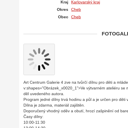
Kraj
Karlovarský kraj
Okres
Cheb
Obec
Cheb
FOTOGALE
Art Centrum Galerie 4 zve na tvůrčí dílnu pro děti a mláde
v:shapes="Obrázek_x0020_1">Ve výtvarném ateliéru se mla
děl uvedeného autora.
Program jedné dílny trvá hodinu a půl a je určen pro děti 
Dílna je zdarma, materiál zajištěn.
Doporučený vhodný oděv a obutí, hrozí zašpinění od bare
Časy dílny:
10:00-11:30