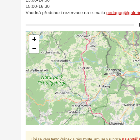
13:00-14:30
15:00-16:30
Vhodná předchozí rezervace na e-mailu
pedagog@galeri
+
−
Líbí se vám tento článek a rádi byste, aby se v rubrice
Kalendář a