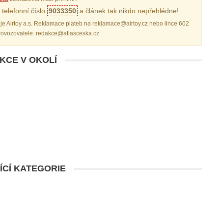
telefonní číslo
9033350
a článek tak nikdo nepřehlédne!
je Airtoy a.s. Reklamace plateb na reklamace@airtoy.cz nebo lince 602
provozovatele: redakce@atlasceska.cz
AKCE V OKOLÍ
ÍCÍ KATEGORIE