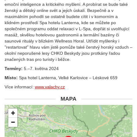
emoční inteligence a kritického myšlení. A probírat se bude také
ženský a dětský online svět a jejich úskalí. Bezpečně a v
maximálním pohodlí se ostatně budete cítit i v komorním a
klidném prostředí Spa hotelu Lanterna, kde se můžete po
společném programu oddat relaxaci v L-Spa, dopřát si uvolňující
masáž, skvělou hotelovou gastronomii a termální bazény či
saunové rituály v blízkém Wellness Horal. Utřídit myšlenky i
"restartovat" hlavu vám jistě pomůže také čerstvý horský vzduch –
okolní neporušené lesy CHKO Beskydy jsou protkány řadou
značených tras pro turisty i běžce.
Termíny:
5.–7. května 2024
Místo:
Spa hotel Lanterna, Velké Karlovice – Léskové 659
Více informací:
www.valachy.cz
MAPA
+
−