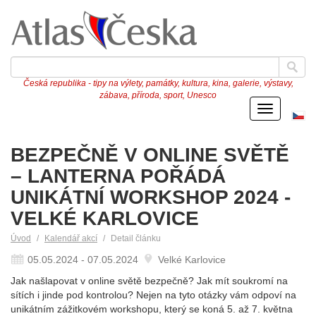
Česká republika - tipy na výlety, památky, kultura, kina, galerie, výstavy,
zábava, příroda, sport, Unesco
Menu
Če
ve
BEZPEČNĚ V ONLINE SVĚTĚ
– LANTERNA POŘÁDÁ
UNIKÁTNÍ WORKSHOP 2024 -
VELKÉ KARLOVICE
Úvod
Kalendář akcí
Detail článku
05.05.2024 - 07.05.2024
Velké Karlovice
Jak našlapovat v online světě bezpečně? Jak mít soukromí na
sítích i jinde pod kontrolou? Nejen na tyto otázky vám odpoví na
unikátním zážitkovém workshopu, který se koná 5. až 7. května