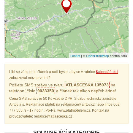
Leaflet
| ©
OpenStreetMap
contributors
Líbí se vám tento článek a rádi byste, aby se v rubrice
Kalendář akcí
zobrazoval mezi prvními?
Pošlete SMS zprávu ve tvaru
ATLASCESKA 135073
na
telefonní číslo
9033350
a článek tak nikdo nepřehlédne!
Cena SMS zprávy je 50 Kč včetně DPH. Službu technicky zajišťuje
Airtoy a.s. Reklamace plateb na reklamace@airtoy.cz nebo lince 602
777 555, 9 - 17 hodin, Po-Pá, www.platmobilem.cz. Kontakt na
provozovatele: redakce@atlasceska.cz
SOUVISEJÍCÍ KATEGORIE