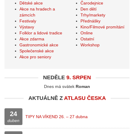
Dětské akce
Čarodejnice
Akce na hradech a
Den dětí
zámcích
Trhy/markety
Festivaly
Přednášky
Výstavy
Kino/Filmové promítání
Folklor a lidové tradice
Online
Akce zdarma
Ostatní
Gastronomické akce
Workshop
Společenské akce
Akce pro seniory
NEDĚLE
9. SRPEN
Dnes má svátek
Roman
AKTUÁLNĚ Z
ATLASU ČESKA
24
TIPY NA VÍKEND 26. – 27 dubna
duben