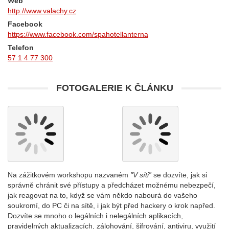
Web
http://www.valachy.cz
Facebook
https://www.facebook.com/spahotellanterna
Telefon
57 1 4 77 300
FOTOGALERIE K ČLÁNKU
Na zážitkovém workshopu nazvaném
"V síti”
se dozvíte, jak si
správně chránit své přístupy a předcházet možnému nebezpečí,
jak reagovat na to, když se vám někdo nabourá do vašeho
soukromí, do PC či na sítě, i jak být před hackery o krok napřed.
Dozvíte se mnoho o legálních i nelegálních aplikacích,
pravidelných aktualizacích, zálohování, šifrování, antiviru, využití