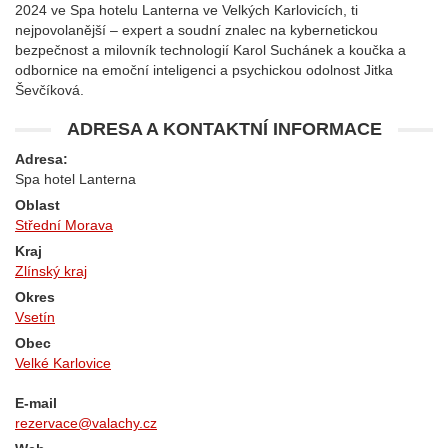
2024 ve Spa hotelu Lanterna ve Velkých Karlovicích, ti
nejpovolanější – expert a soudní znalec na kybernetickou
bezpečnost a milovník technologií Karol Suchánek a koučka a
odbornice na emoční inteligenci a psychickou odolnost Jitka
Ševčíková.
ADRESA A KONTAKTNÍ INFORMACE
Adresa:
Spa hotel Lanterna
Oblast
Střední Morava
Kraj
Zlínský kraj
Okres
Vsetín
Obec
Velké Karlovice
E-mail
rezervace@valachy.cz