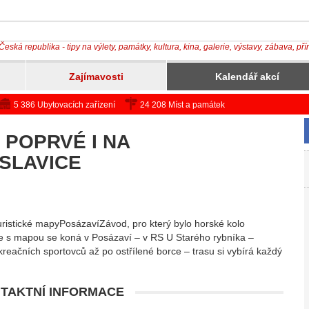
Česká republika - tipy na výlety, památky, kultura, kina, galerie, výstavy, zábava, př
Zajímavosti
Kalendář akcí
5 386 Ubytovacích zařízení
24 208 Míst a památek
 POPRVÉ I NA
SLAVICE
turistické mapyPosázavíZávod, pro který bylo horské kolo
e s mapou se koná v Posázaví – v RS U Starého rybníka –
reačních sportovců až po ostřílené borce – trasu si vybírá každý
TAKTNÍ INFORMACE