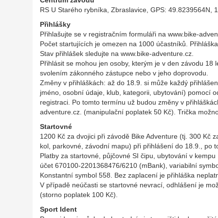
Centrum závodu
RS U Starého rybníka, Zbraslavice,
GPS
: 49.8239564N, 
Přihlášky
Přihlašujte se v registračním formuláři na www.bike-adven
Počet startujících je omezen na 1000 účastníků. Přihláška
Stav přihlášek sledujte na www.bike-adventure.cz.
Přihlásit se mohou jen osoby, kterým je v den závodu 18 
svolením zákonného zástupce nebo v jeho doprovodu.
Změny v přihláškách: až do 18.9. si může každý přihlášen
jméno, osobní údaje, klub, kategorii, ubytování) pomocí od
registraci. Po tomto termínu už budou změny v přihlášká
adventure.cz. (manipulační poplatek 50 Kč). Trička možn
Startovné
1200 Kč za dvojici při závodě Bike Adventure (tj. 300 Kč 
kol, parkovné, závodní mapu) při přihlášení do 18.9., po
Platby za startovné, půjčovné SI čipu, ubytování v kempu 
účet 670100-2201368476/6210 (mBank), variabilní symbo
Konstantní symbol 558. Bez zaplacení je přihláška neplat
V případě neúčasti se startovné nevrací, odhlášení je m
(storno poplatek 100 Kč).
Sport Ident