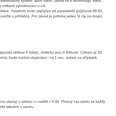
elektronický systém Sport Ident. Jedná se o technologii, která
 celkové vyhodnocení v cíli.
přihlášce. Ostatním bude zapůjčen od pořadatelů (půjčovné 80 Kč,
veďte v přihlášce. Pro závod je potřeba jeden SI čip na dvojici.
rostá většina 6 lůžek), chatičky jsou 4 lůžkové. Celkem je 20
 míst, bude možné ubytování i na 1 noc, ovšem za příplatek.
ci startují v sobotu i v neděli v 9:00. Přesný čas startu se každý
nfo tabulích v centru.