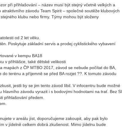
or při přihlašování – název musí být stejný včetně velkých a
o atraktivního závodu Team Spirit – společné soutěže klubových
e stejného klubu nebo firmy. Týmy mohou být složeny
tolesti od 2 let věku.
těn. Poskytuje základní servis a prodej cyklistického vybavení
ytované v kempu BA18
u v přihlášce, také dětské velikosti
a mapách z ČP
MTBO
2017, závod se nebude počítat do BA,
e do terénu a příjemně se před BA rozjet ??. K tomuto závodu
o zkusit, jestli by se jim tento závod líbil. V infocentru bude možné
u hlavního závodu vyrazit i s bodovými hodnotami na trať. Bez SI
osti přihlašování předem.
dem.
nujete v areálu jíst, doporučujeme zakoupit, aby pak bylo
ím v jídelně celkem dobrá zkušenost. Mimo jídelnu bude