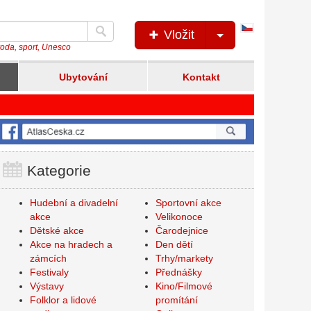
Česká
Vložit
verze
íroda, sport, Unesco
Ubytování
Kontakt
Kategorie
Hudební a divadelní
Sportovní akce
akce
Velikonoce
Dětské akce
Čarodejnice
Akce na hradech a
Den dětí
zámcích
Trhy/markety
Festivaly
Přednášky
Výstavy
Kino/Filmové
Folklor a lidové
promítání