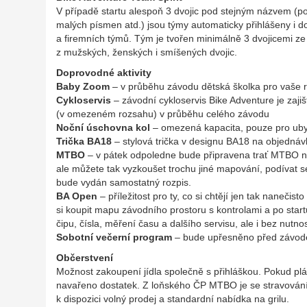
V případě startu alespoň 3 dvojic pod stejným názvem (poz
malých písmen atd.) jsou týmy automaticky přihlášeny i d
a firemních týmů. Tým je tvořen minimálně 3 dvojicemi z
z mužských, ženských i smíšených dvojic.
Doprovodné aktivity
Baby Zoom
– v průběhu závodu dětská školka pro vaše ra
Cykloservis
– závodní cykloservis Bike Adventure je zajiš
(v omezeném rozsahu) v průběhu celého závodu
Noční úschovna kol
– omezená kapacita, pouze pro ub
Trička BA18
– stylová trička v designu BA18 na objednávk
MTBO
– v pátek odpoledne bude připravena trať
MTBO
n
ale můžete tak vyzkoušet trochu jiné mapování, podívat s
bude vydán samostatný rozpis.
BA Open
– příležitost pro ty, co si chtějí jen tak nanečist
si koupit mapu závodního prostoru s kontrolami a po start
čipu, čísla, měření času a dalšího servisu, ale i bez nutn
Sobotní večerní program
– bude upřesněno před závo
Občerstvení
Možnost zakoupení jídla společně s přihláškou. Pokud plá
navařeno dostatek. Z loňského ČP
MTBO
je se stravován
k dispozici volný prodej a standardní nabídka na grilu.