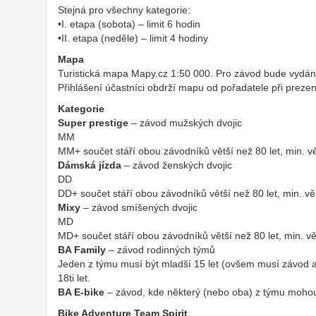
Stejná pro všechny kategorie:
•I. etapa (sobota) – limit 6 hodin
•II. etapa (neděle) – limit 4 hodiny
Mapa
Turistická mapa Mapy.cz 1:50 000. Pro závod bude vydán s
Přihlášení účastníci obdrží mapu od pořadatele při prezen
Kategorie
Super prestige
– závod mužských dvojic
MM
MM+ součet stáří obou závodníků větší než 80 let, min. věk
Dámská jízda
– závod ženských dvojic
DD
DD+ součet stáří obou závodníků větší než 80 let, min. věk
Mixy
– závod smíšených dvojic
MD
MD+ součet stáří obou závodníků větší než 80 let, min. věk
BA Family
– závod rodinných týmů
Jeden z týmu musí být mladší 15 let (ovšem musí závod a
18ti let.
BA E-bike
– závod, kde některý (nebo oba) z týmu mohou j
Bike Adventure Team Spirit