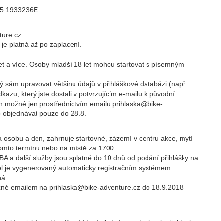
15.1933236E
ture.cz.
 je platná až po zaplacení.
let a více. Osoby mladší 18 let mohou startovat s písemným
ý sám upravovat většinu údajů v přihláškové databázi (např.
kazu, který jste dostali v potvrzujícím e-mailu k původní
ch možné jen prostřednictvím emailu prihlaska@bike-
o objednávat pouze do 28.8.
za osobu a den, zahrnuje startovné, zázemí v centru akce, mytí
 tomto termínu nebo na místě za 1700.
BA a další služby jsou splatné do 10 dnů od podání přihlášky na
l je vygenerovaný automaticky registračním systémem.
ná.
ožné emailem na prihlaska@bike-adventure.cz do 18.9.2018