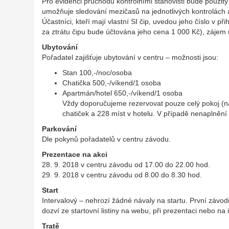
Pro evidenci průchodu kontrolními stanovišti bude použitý 
umožňuje sledování mezičasů na jednotlivých kontrolách a
Účastníci, kteří mají vlastní SI čip, uvedou jeho číslo v 
za ztrátu čipu bude účtována jeho cena 1 000 Kč), zájem u
Ubytování
Pořadatel zajišťuje ubytování v centru – možnosti jsou:
Stan 100,-/noc/osoba
Chatička 500,-/víkend/1 osoba
Apartmán/hotel 650,-/víkend/1 osoba
Vždy doporučujeme rezervovat pouze celý pokoj (nap
chatiček a 228 míst v hotelu. V případě nenaplnění
Parkování
Dle pokynů pořadatelů v centru závodu.
Prezentace na akci
28. 9. 2018 v centru závodu od 17.00 do 22.00 hod.
29. 9. 2018 v centru závodu od 8.00 do 8.30 hod.
Start
Intervalový – nehrozí žádné návaly na startu. První závodní
dozví ze startovní listiny na webu, při prezentaci nebo na i
Tratě