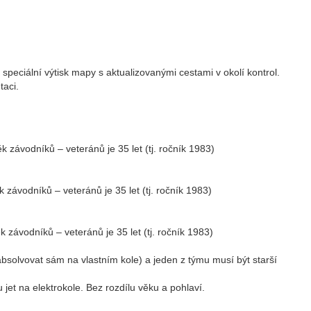
peciální výtisk mapy s aktualizovanými cestami v okolí kontrol.
taci.
 závodníků – veteránů je 35 let (tj. ročník 1983)
 závodníků – veteránů je 35 let (tj. ročník 1983)
 závodníků – veteránů je 35 let (tj. ročník 1983)
bsolvovat sám na vlastním kole) a jeden z týmu musí být starší
et na elektrokole. Bez rozdílu věku a pohlaví.