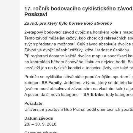
17. ročník bodovacího cyklistického závod
Posázaví
Závod, pro který bylo horské kolo stvořeno
2-etapový bodovací závod dvojic na horském kole s mapo
Tento závod může jet každý, kdo chce: od rekreačních spo
svých představ a možností. Celý závod absolvuje dvojice 
Závod ve dvojici násobí zážitky, krize i radost z úspěchu.
Při registraci dostane každá dvojice mapu a specifikaci ko
na kontrolách během časového limitu co nejvíce bodů. Bo
nezáleží jen na fyzické kondici a technice jízdy, ale také n
Protože se cyklistika stává stále populárnějším sportem i
kategorii
BA Family
. Jednomu z týmu, který se do této ka
(ovšem musí absolvovat závod sám na vlastním kole) a j
A pozor, další nová kategorie –
BA-E-bike
, tedy kategori
Pořadatel
Universitní sportovní klub Praha, oddíl orientačních sport
Datum závodu
28. – 30. 9. 2018