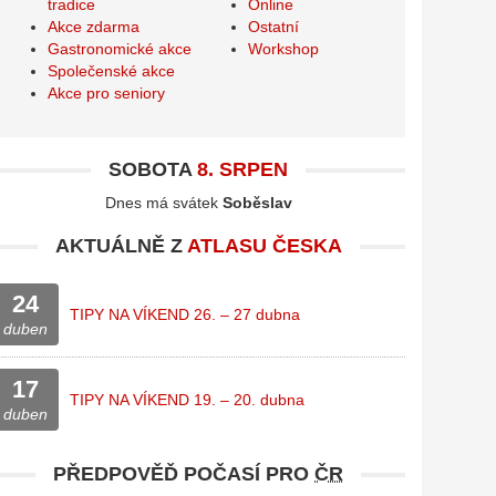
tradice
Online
Akce zdarma
Ostatní
Gastronomické akce
Workshop
Společenské akce
Akce pro seniory
SOBOTA
8. SRPEN
Dnes má svátek
Soběslav
AKTUÁLNĚ Z
ATLASU ČESKA
24
TIPY NA VÍKEND 26. – 27 dubna
duben
17
TIPY NA VÍKEND 19. – 20. dubna
duben
PŘEDPOVĚĎ POČASÍ PRO
ČR