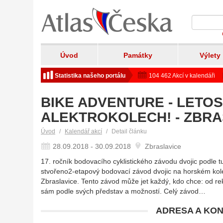
Úvod
Památky
Výlety
Statistika našeho portálu
104 462 Akcí v kalendáři
BIKE ADVENTURE - LETOS
ALEKTROKOLECH! - ZBRA
Úvod
Kalendář akcí
Detail článku
28.09.2018 - 30.09.2018
Zbraslavice
17. ročník bodovacího cyklistického závodu dvojic podle 
stvořeno2-etapový bodovací závod dvojic na horském kol
Zbraslavice. Tento závod může jet každý, kdo chce: od rek
sám podle svých představ a možností. Celý závod…
ADRESA A KON