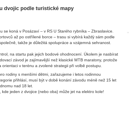
u dvojic podle turistické mapy
u se koná v Posázaví – v RS U Starého rybníka – Zbraslavice.
rtovců až po ostřílené borce – trasu si vybírá každý sám podle
společně, takže je důležitá spolupráce a vzájemná sehranost.
ntrol, na startu pak jejich bodové ohodnocení. Úkolem je nasbírat
dovací závod je zajímavější než klasické
MTB
maratony, protože
a orientaci v terénu a zvolené strategii při volbě postupu.
 pro rodiny s menšími dětmi, zařazujeme i letos rodinnou
tegorie přihlásí, musí být v době konání závodu méně než 15 let
ednomu nad 18 let.
e, kde jeden z dvojice (nebo oba) může jet na elektro kole!
ů