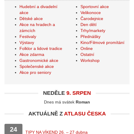
Hudební a divadelní
Sportovní akce
akce
Velikonoce
Dětské akce
Čarodejnice
Akce na hradech a
Den dětí
zámcích
Trhy/markety
Festivaly
Přednášky
Výstavy
Kino/Filmové promítání
Folklor a lidové tradice
Online
Akce zdarma
Ostatní
Gastronomické akce
Workshop
Společenské akce
Akce pro seniory
NEDĚLE
9. SRPEN
Dnes má svátek
Roman
AKTUÁLNĚ Z
ATLASU ČESKA
24
TIPY NA VÍKEND 26. – 27 dubna