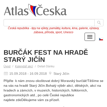
Česká republika - tipy na výlety, památky, kultura, kina, galerie, výstavy,
zábava, příroda, sport, Unesco
Menu
Če
ve
BURČÁK FEST NA HRADĚ
STARÝ JIČÍN
Úvod
Kalendář akcí
Detail článku
15.09.2018 - 16.09.2018
Starý Jičín
Přijďte k nám znovu okoštovat dobrý Moravský burčák!Těšíme se
na vás na hradě Starý Jičín.Bohatý výběr akcí, dětských, akcí na
hradech a zámcích, v muzeích, historických, folklorních,
gastronomických atd., po celé České republice
najdete zdeDěkujeme vám za přízeň.