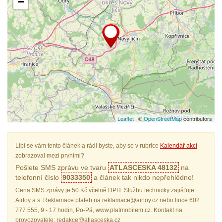
−
Leaflet
| ©
OpenStreetMap
contributors
Líbí se vám tento článek a rádi byste, aby se v rubrice
Kalendář akcí
zobrazoval mezi prvními?
Pošlete SMS zprávu ve tvaru
ATLASCESKA 48132
na
telefonní číslo
9033350
a článek tak nikdo nepřehlédne!
Cena SMS zprávy je 50 Kč včetně DPH. Službu technicky zajišťuje
Airtoy a.s. Reklamace plateb na reklamace@airtoy.cz nebo lince 602
777 555, 9 - 17 hodin, Po-Pá, www.platmobilem.cz. Kontakt na
provozovatele: redakce@atlasceska.cz