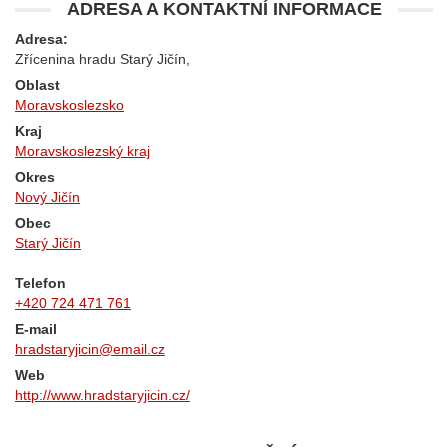
ADRESA A KONTAKTNÍ INFORMACE
Adresa:
Zřícenina hradu Starý Jičín,
Oblast
Moravskoslezsko
Kraj
Moravskoslezský kraj
Okres
Nový Jičín
Obec
Starý Jičín
Telefon
+420 724 471 761
E-mail
hradstaryjicin@email.cz
Web
http://www.hradstaryjicin.cz/