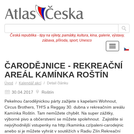
Česká republika - tipy na výlety, památky, kultura, kina, galerie, výstavy,
zábava, příroda, sport, Unesco
Menu
Če
ve
ČARODĚJNICE - REKREAČNÍ
AREÁL KAMÍNKA ROŠTÍN
Úvod
Kalendář akcí
Detail článku
30.04.2017
Roštín
Pekelnou čarodějnickou párty zažijete s kapelami Wohnout,
Circus Brothers, TH!S a Reggay 30. dubna v rekreačním areálu
Kamínka Roštín. Tam nemůžete chybět. Na super zážitky,
výborné pivo a občerstvení se můžete spolehnout. Zajistěte si
nejvýhodnější vstupenky na http://kaminka.cz/paleni-carodejnic
anebo si je můžete vyhrát v soutěžích v Radiu Zlín.Rekreační