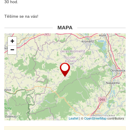
30 hod.
Těšíme se na vás!
MAPA
+
−
Leaflet
| ©
OpenStreetMap
contributors