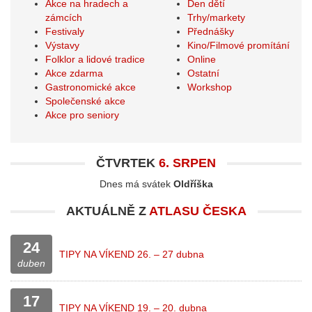
Akce na hradech a
Den dětí
zámcích
Trhy/markety
Festivaly
Přednášky
Výstavy
Kino/Filmové promítání
Folklor a lidové tradice
Online
Akce zdarma
Ostatní
Gastronomické akce
Workshop
Společenské akce
Akce pro seniory
ČTVRTEK
6. SRPEN
Dnes má svátek
Oldříška
AKTUÁLNĚ Z
ATLASU ČESKA
24
TIPY NA VÍKEND 26. – 27 dubna
duben
17
TIPY NA VÍKEND 19. – 20. dubna