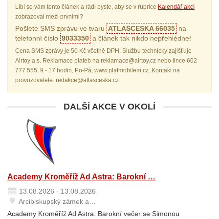
Líbí se vám tento článek a rádi byste, aby se v rubrice
Kalendář akcí
zobrazoval mezi prvními?
Pošlete SMS zprávu ve tvaru
ATLASCESKA 66035
na
telefonní číslo
9033350
a článek tak nikdo nepřehlédne!
Cena SMS zprávy je 50 Kč včetně DPH. Službu technicky zajišťuje
Airtoy a.s. Reklamace plateb na reklamace@airtoy.cz nebo lince 602
777 555, 9 - 17 hodin, Po-Pá, www.platmobilem.cz. Kontakt na
provozovatele: redakce@atlasceska.cz
DALŠÍ AKCE V OKOLÍ
Academy Kroměříž Ad Astra: Barokní …
13.08.2026 - 13.08.2026
Arcibiskupský zámek a…
Academy Kroměříž Ad Astra: Barokní večer se Simonou