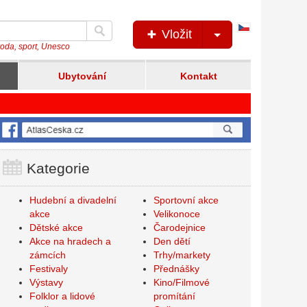
Česká
Vložit
verze
íroda, sport, Unesco
Ubytování
Kontakt
Kategorie
Hudební a divadelní
Sportovní akce
akce
Velikonoce
Dětské akce
Čarodejnice
Akce na hradech a
Den dětí
zámcích
Trhy/markety
Festivaly
Přednášky
Výstavy
Kino/Filmové
Folklor a lidové
promítání