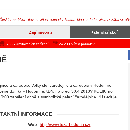
Česká republika - tipy na výlety, památky, kultura, kina, galerie, výstavy, zábava, př
Zajímavosti
Kalendář akcí
5 386 Ubytovacích zařízení
24 208 Míst a památek
NĚ
ějnice a čaroděje. Velký slet čarodějnic a čarodějů v Hodoníně.
ervené domky v Hodoníně.KDY: no přeci 30.4.2018V KOLIK: no
 19:00 zapálení ohně a symbolické pálení čarodějnice. Následuje
TAKTNÍ INFORMACE
Web
http://www.teza-hodonin.cz/