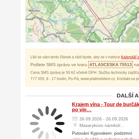
Líbí se vám tento článek a rádi byste, aby se v rubrice
Kalendář a
Pošlete SMS zprávu ve tvaru
ATLASCESKA 75513
na 
Cena SMS zprávy je 50 Kč včetně DPH. Službu technicky zajišťu
777 555, 9 - 17 hodin, Po-Pá, www.platmobilem.cz. Kontakt na 
DALŠÍ 
Krajem vína - Tour de burčá
po vin…
26.09.2026 - 26.09.2026
Masarykovo náměstí…
Putování Kyjovskem: podzimní