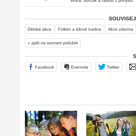
vinice, burčák a radost z pohybu.
SOUVISEJ
Dětské akce
Folklor a lidové tradice
Akce zdarma
« zpět na seznam položek
Facebook
Evernote
Twitter