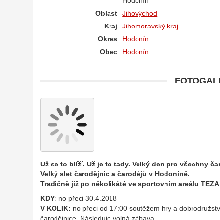
Hodonín
Oblast
Jihovýchod
Kraj
Jihomoravský kraj
Okres
Hodonín
Obec
Hodonín
FOTOGALE
Už se to blíží. Už je to tady. Velký den pro všechny ča
Velký slet čarodějnic a čarodějů v Hodoníně.
Tradičně již po několikáté ve sportovním areálu TE
KDY:
no přeci 30.4.2018
V KOLIK:
no přeci od 17:00 soutěžem hry a dobrodružství
čarodějnice. Následuje volná zábava.