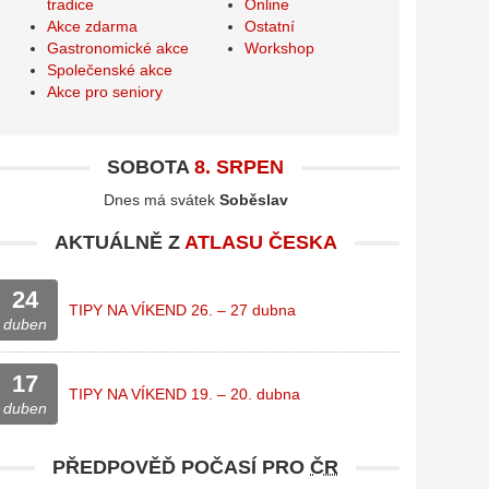
tradice
Online
Akce zdarma
Ostatní
Gastronomické akce
Workshop
Společenské akce
Akce pro seniory
SOBOTA
8. SRPEN
Dnes má svátek
Soběslav
AKTUÁLNĚ Z
ATLASU ČESKA
24
TIPY NA VÍKEND 26. – 27 dubna
duben
17
TIPY NA VÍKEND 19. – 20. dubna
duben
PŘEDPOVĚĎ POČASÍ PRO
ČR