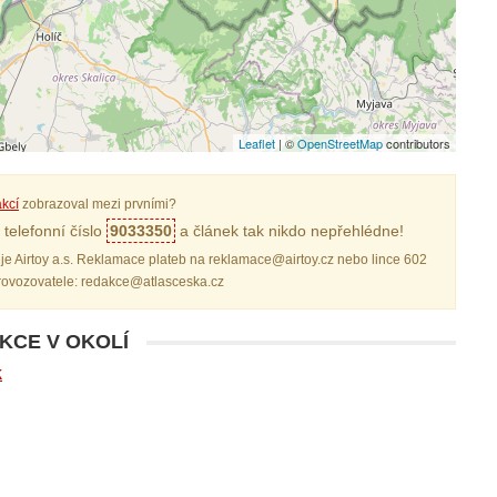
Leaflet
| ©
OpenStreetMap
contributors
kcí
zobrazoval mezi prvními?
telefonní číslo
9033350
a článek tak nikdo nepřehlédne!
je Airtoy a.s. Reklamace plateb na reklamace@airtoy.cz nebo lince 602
provozovatele: redakce@atlasceska.cz
AKCE V OKOLÍ
k