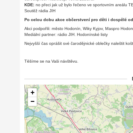
KDE:
no přeci jak už bylo řečeno ve sportovním areálu 
Soutěž rádia JIH
Po celou dobu akce občerstvení pro děti i dospělé 
Akci podpořili: město Hodonín, Wiky Kyjov, Maspro Hodon
Mediální partner: rádio JIH. Hodonínské listy
Nejvyšší čas oprášit své čarodějnické oblečky naleštit koš
Těšíme se na Vaši návštěvu.
+
−