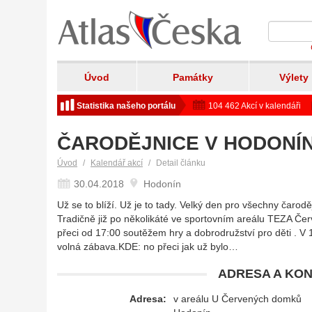
Úvod
Památky
Výlety
Statistika našeho portálu
104 462 Akcí v kalendáři
ČARODĚJNICE V HODONÍ
Úvod
Kalendář akcí
Detail článku
30.04.2018
Hodonín
Už se to blíží. Už je to tady. Velký den pro všechny čarod
Tradičně již po několikáté ve sportovním areálu TEZA Č
přeci od 17:00 soutěžem hry a dobrodružství pro děti . V
volná zábava.KDE: no přeci jak už bylo…
ADRESA A KON
Adresa:
v areálu U Červených domků