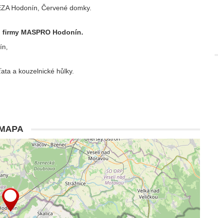
TEZA Hodonín, Červené domky.
od firmy MASPRO Hodonín.
ín,
ťata a kouzelnické hůlky.
MAPA