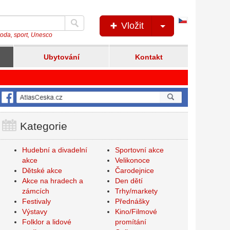
Česká
Vložit
verze
íroda, sport, Unesco
Ubytování
Kontakt
Kategorie
Hudební a divadelní
Sportovní akce
akce
Velikonoce
Dětské akce
Čarodejnice
Akce na hradech a
Den dětí
zámcích
Trhy/markety
Festivaly
Přednášky
Výstavy
Kino/Filmové
Folklor a lidové
promítání