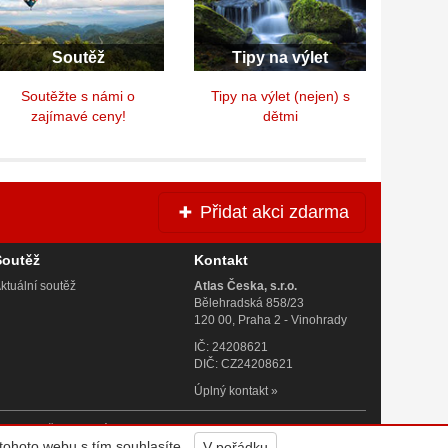
Soutěž
Tipy na výlet
Soutěžte s námi o
Tipy na výlet (nejen) s
zajímavé ceny!
dětmi
Přidat akci zdarma
Soutěž
Kontakt
ktuální soutěž
Atlas Česka, s.r.o.
Bělehradská 858/23
120 00, Praha 2 - Vinohrady
IČ: 24208621
DIČ: CZ24208621
Úplný kontakt
»
 Praze. Všechna práva vyhrazena. Vyrobila a provozuje
Altermedia
.
tohoto webu s tím souhlasíte.
V pořádku