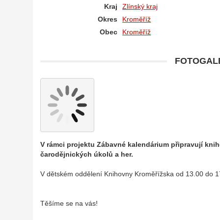
Kraj
Zlínský kraj
Okres
Kroměříž
Obec
Kroměříž
FOTOGALE
V rámci projektu Zábavné kalendárium připravují kn
čarodějnických úkolů a her.
V dětském oddělení Knihovny Kroměřížska od 13.00 do 1
Těšíme se na vás!