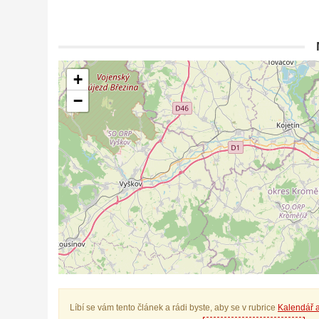
+
−
Líbí se vám tento článek a rádi byste, aby se v rubrice
Kalendář a