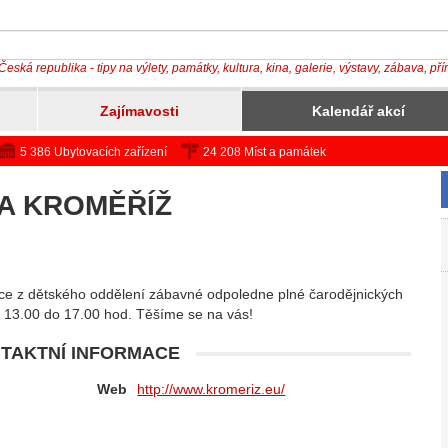
Česká republika - tipy na výlety, památky, kultura, kina, galerie, výstavy, zábava, př
Zajímavosti
Kalendář akcí
5 386 Ubytovacích zařízení
24 208 Míst a památek
A KROMĚŘÍŽ
ice z dětského oddělení zábavné odpoledne plné čarodějnických
 13.00 do 17.00 hod. Těšíme se na vás!
TAKTNÍ INFORMACE
Web
http://www.kromeriz.eu/