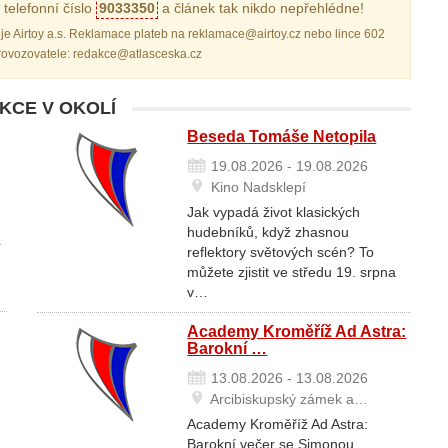
telefonní číslo
9033350
a článek tak nikdo nepřehlédne!
je Airtoy a.s. Reklamace plateb na reklamace@airtoy.cz nebo lince 602
provozovatele: redakce@atlasceska.cz
AKCE V OKOLÍ
Beseda Tomáše Netopila
19.08.2026 - 19.08.2026
Kino Nadsklepí
Jak vypadá život klasických
hudebníků, když zhasnou
í
reflektory světových scén? To
můžete zjistit ve středu 19. srpna
v…
Academy Kroměříž Ad Astra:
Barokní …
13.08.2026 - 13.08.2026
Arcibiskupský zámek a…
Academy Kroměříž Ad Astra:
Barokní večer se Simonou