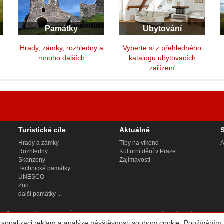
Památky
Ubytování
y
Hrady, zámky, rozhledny a
Vyberte si z přehledného
mnoho dalších
katalogu ubytovacích
zařízení
Turistické cíle
Aktuálně
Hrady a zámky
Tipy na víkend
A
Rozhledny
Kulturní dění v Praze
Skanzeny
Zajímavosti
Technické památky
UNESCO
Zoo
další památky ...
 2, Bělehradská 858/23, PSČ 120 00, sp. zn. C 188784 vedená u Městského soudu v
rsonalizaci reklam a analýze návštěvnosti soubory cookie. Používáním 