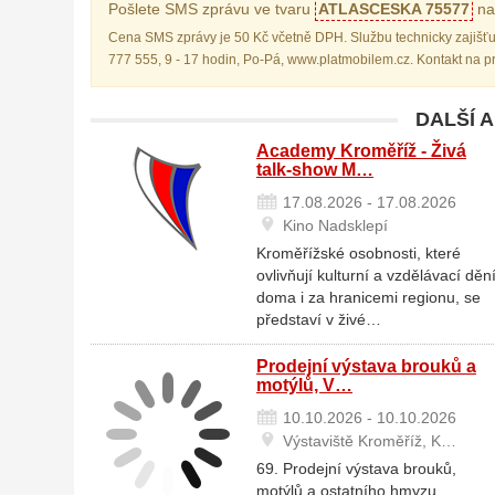
Pošlete SMS zprávu ve tvaru
ATLASCESKA 75577
na 
Cena SMS zprávy je 50 Kč včetně DPH. Službu technicky zajišťu
777 555, 9 - 17 hodin, Po-Pá, www.platmobilem.cz. Kontakt na 
DALŠÍ 
Academy Kroměříž - Živá
talk-show M…
17.08.2026 - 17.08.2026
Kino Nadsklepí
Kroměřížské osobnosti, které
ovlivňují kulturní a vzdělávací děn
doma i za hranicemi regionu, se
představí v živé…
Prodejní výstava brouků a
motýlů, V…
10.10.2026 - 10.10.2026
Výstaviště Kroměříž, K…
69. Prodejní výstava brouků,
motýlů a ostatního hmyzu.