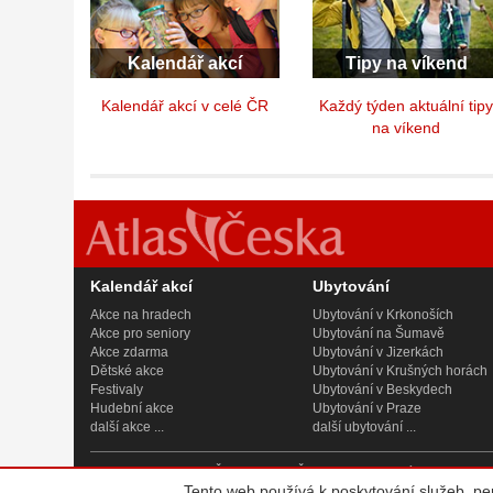
Kalendář akcí
Tipy na víkend
Kalendář akcí v celé ČR
Každý týden aktuální tip
na víkend
Kalendář akcí
Ubytování
Akce na hradech
Ubytování v Krkonoších
Akce pro seniory
Ubytování na Šumavě
Akce zdarma
Ubytování v Jizerkách
Dětské akce
Ubytování v Krušných horách
Festivaly
Ubytování v Beskydech
Hudební akce
Ubytování v Praze
další akce ...
další ubytování ...
© 2007 - 2026
Atlas Česka, s.r.o.
, IČ 242 08 621, se sídlem Praha
Tento web používá k poskytování služeb, pe