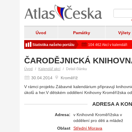
Úvod
Památky
Výlety
Statistika našeho portálu
104 462 Akcí v kalendáři
ČARODĚJNICKÁ KNIHOVN
Úvod
Kalendář akcí
Detail článku
30.04.2014
Kroměříž
V rámci projektu Zábavné kalendárium připravují knihovn
úkolů a her.V dětském oddělení Knihovny Kroměřížska od
ADRESA A KON
Adresa:
v Knihovně Kroměřížska v
oddělení pro děti a mládež
Oblast
Střední Morava