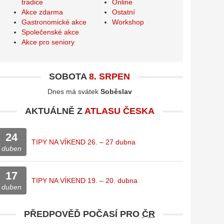
tradice
Online
Akce zdarma
Ostatní
Gastronomické akce
Workshop
Společenské akce
Akce pro seniory
SOBOTA
8. SRPEN
Dnes má svátek
Soběslav
AKTUÁLNĚ Z
ATLASU ČESKA
24
TIPY NA VÍKEND 26. – 27 dubna
duben
17
TIPY NA VÍKEND 19. – 20. dubna
duben
PŘEDPOVĚĎ POČASÍ PRO
ČR