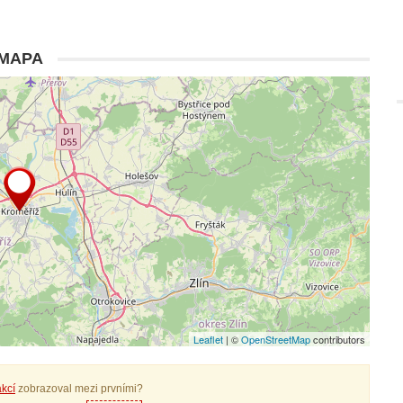
MAPA
Leaflet
| ©
OpenStreetMap
contributors
kcí
zobrazoval mezi prvními?