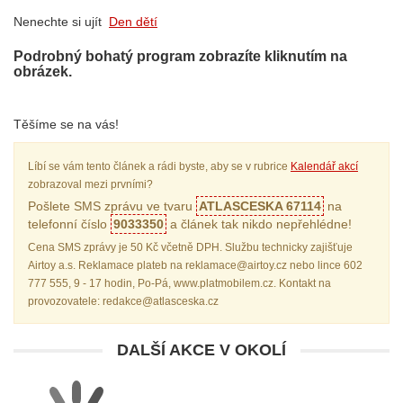
Nenechte si ujít
Den dětí
Podrobný bohatý program zobrazíte kliknutím na
obrázek.
Těšíme se na vás!
Líbí se vám tento článek a rádi byste, aby se v rubrice
Kalendář akcí
zobrazoval mezi prvními?
Pošlete SMS zprávu ve tvaru
ATLASCESKA 67114
na
telefonní číslo
9033350
a článek tak nikdo nepřehlédne!
Cena SMS zprávy je 50 Kč včetně DPH. Službu technicky zajišťuje
Airtoy a.s. Reklamace plateb na reklamace@airtoy.cz nebo lince 602
777 555, 9 - 17 hodin, Po-Pá, www.platmobilem.cz. Kontakt na
provozovatele: redakce@atlasceska.cz
DALŠÍ AKCE V OKOLÍ