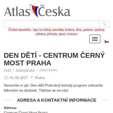
Česká republika - tipy na výlety, památky, kultura, kina, galerie, výstavy,
zábava, příroda, sport, Unesco
Menu
Če
ve
DEN DĚTÍ - CENTRUM ČERNÝ
MOST PRAHA
Úvod
Kalendář akcí
Detail článku
01.06.2017
Praha
Nenechte si ujít Den dětí Podrobný bohatý program zobrazíte
kliknutím na obrázek. Těšíme se na vás!
ADRESA A KONTAKTNÍ INFORMACE
Adresa:
Centrum Černý Most Praha