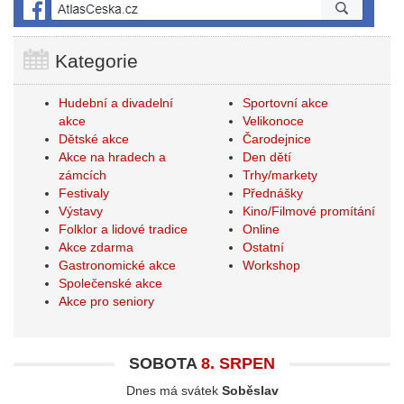
Kategorie
Hudební a divadelní
Sportovní akce
akce
Velikonoce
Dětské akce
Čarodejnice
Akce na hradech a
Den dětí
zámcích
Trhy/markety
Festivaly
Přednášky
Výstavy
Kino/Filmové promítání
Folklor a lidové tradice
Online
Akce zdarma
Ostatní
Gastronomické akce
Workshop
Společenské akce
Akce pro seniory
SOBOTA
8. SRPEN
Dnes má svátek
Soběslav