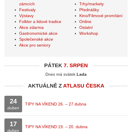
zámcích
Trhy/markety
Festivaly
Přednášky
Výstavy
Kino/Filmové promítání
Folklor a lidové tradice
Online
Akce zdarma
Ostatní
Gastronomické akce
Workshop
Společenské akce
Akce pro seniory
PÁTEK
7. SRPEN
Dnes má svátek
Lada
AKTUÁLNĚ Z
ATLASU ČESKA
24
TIPY NA VÍKEND 26. – 27 dubna
duben
17
TIPY NA VÍKEND 19. – 20. dubna
duben