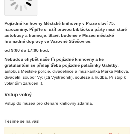
Pojízdné knihovny Městské knihovny v Praze slaví 75.
narozeniny. Přijďte si užít pravou bibláckou párty mezi staré
autobusy a tramvaje
.
Slavit budeme v Muzeu městské
hromadné dopravy ve Vozovně Střešovice.
od 9:00 do 17:00 hod.
Nebudou chybět naše tři pojízdné knihovny a ke
gratulantům se přidají třeba pojízdné palačinky Galetky
,
autobus Městské policie, divadelnice a muzikantka Marka Míková,
divadelní soubor Vý; (čti Výstředník), soutěže a hudba. Přístup k
volantům zaručen :).
Vstup volný.
Vstup do muzea pro čtenáře knihovny zdarma.
Těšíme se na vás!