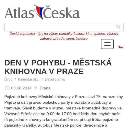
Česká republika - tipy na výlety, památky, kultura, kina, galerie, výstavy,
zábava, příroda, sport, Unesco
Menu
Če
ve
DEN V POHYBU - MĚSTSKÁ
KNIHOVNA V PRAZE
Úvod
Kalendář akcí
Detail článku
09.08.2014
Praha
Pojízdné knihovny Městské knihovny v Praze slaví 75. narozeniny.
Přijďte si užít pravou bibláckou párty mezi staré autobusy a
tramvaje. Slavit budeme v Muzeu městské hromadné dopravy ve
Vozovně Střešovice.od 9:00 do 17:00 hod.Nebudou chybět naše
tři pojízdné knihovny a ke gratulantům se přidají třeba pojízdné
palačinky Galetky, autobus Městské policie, divadelnice a