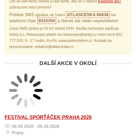
Líbí se vám tento článek a rádi byste, aby se v rubrice
Kalendář akcí
zobrazoval mezi prvními?
Pošlete SMS zprávu ve tvaru
ATLASCESKA 86836
na
telefonní číslo
9033350
a článek tak nikdo nepřehlédne!
Cena SMS zprávy je 50 Kč včetně DPH. Službu technicky zajišťuje
Airtoy a.s. Reklamace plateb na reklamace@airtoy.cz nebo lince 602
777 555, 9 - 17 hodin, Po-Pá, www.platmobilem.cz. Kontakt na
provozovatele: redakce@atlasceska.cz
DALŠÍ AKCE V OKOLÍ
FESTIVAL SPORŤÁČEK PRAHA 2026
05.09.2026 - 05.09.2026
Praha