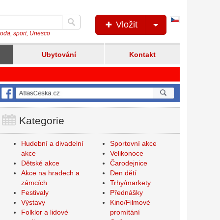
Česká
Vložit
verze
íroda, sport, Unesco
Ubytování
Kontakt
Kategorie
Hudební a divadelní
Sportovní akce
akce
Velikonoce
Dětské akce
Čarodejnice
Akce na hradech a
Den dětí
zámcích
Trhy/markety
Festivaly
Přednášky
Výstavy
Kino/Filmové
Folklor a lidové
promítání