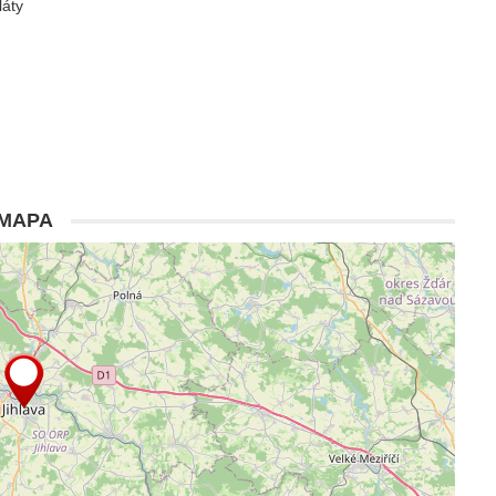
láty
MAPA