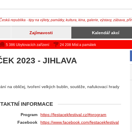
Česká republika - tipy na výlety, památky, kultura, kina, galerie, výstavy, zábava, př
Zajímavosti
Kalendář akcí
5 386 Ubytovacích zařízení
24 208 Míst a památek
EK 2023 - JIHLAVA
ání na obličej, tvoření velkých bublin, soutěže, nafukovací hrady
TAKTNÍ INFORMACE
Program
https://festacekfestival.cz/#program
Facebook
https://www.facebook.com/festacekfestival