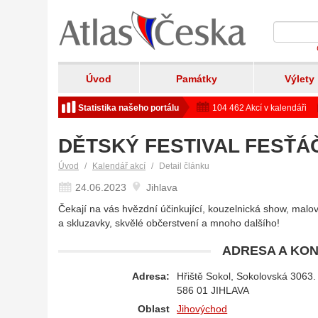
Úvod
Památky
Výlety
Statistika našeho portálu
104 462 Akcí v kalendáři
DĚTSKÝ FESTIVAL FESŤÁČ
Úvod
Kalendář akcí
Detail článku
24.06.2023
Jihlava
Čekají na vás hvězdní účinkující, kouzelnická show, malov
a skluzavky, skvělé občerstvení a mnoho dalšího!
ADRESA A KON
Adresa:
Hřiště Sokol, Sokolovská 3063.
586 01 JIHLAVA
Oblast
Jihovýchod