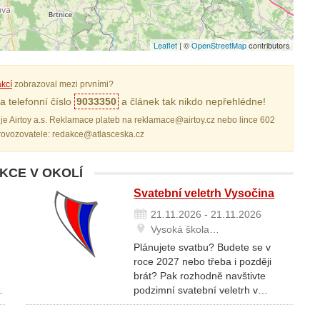
Leaflet
| ©
OpenStreetMap
contributors
kcí
zobrazoval mezi prvními?
a telefonní číslo
9033350
a článek tak nikdo nepřehlédne!
je Airtoy a.s. Reklamace plateb na reklamace@airtoy.cz nebo lince 602
provozovatele: redakce@atlasceska.cz
AKCE V OKOLÍ
Svatební veletrh Vysočina
21.11.2026 - 21.11.2026
Vysoká škola…
Plánujete svatbu? Budete se v
roce 2027 nebo třeba i později
brát? Pak rozhodně navštivte
…
podzimní svatební veletrh v…