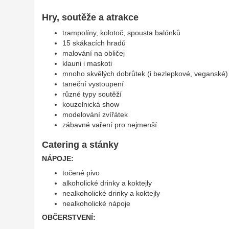
Hry, soutěže a atrakce
trampolíny, kolotoč, spousta balónků
15 skákacích hradů
malování na obličej
klauni i maskoti
mnoho skvělých dobrůtek (i bezlepkové, veganské)
taneční vystoupení
různé typy soutěží
kouzelnická show
modelování zvířátek
zábavné vaření pro nejmenší
Catering a stánky
NÁPOJE:
točené pivo
alkoholické drinky a koktejly
nealkoholické drinky a koktejly
nealkoholické nápoje
OBČERSTVENÍ: