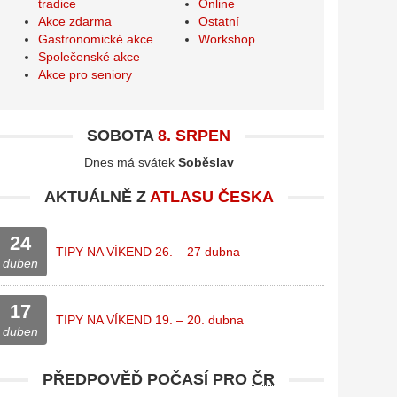
tradice
Online
Akce zdarma
Ostatní
Gastronomické akce
Workshop
Společenské akce
Akce pro seniory
SOBOTA
8. SRPEN
Dnes má svátek
Soběslav
AKTUÁLNĚ Z
ATLASU ČESKA
24
TIPY NA VÍKEND 26. – 27 dubna
duben
17
TIPY NA VÍKEND 19. – 20. dubna
duben
PŘEDPOVĚĎ POČASÍ PRO
ČR