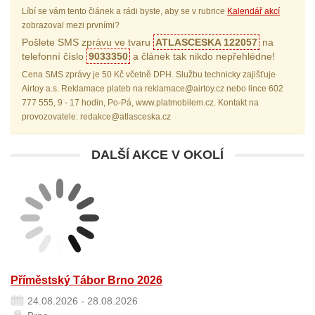
Líbí se vám tento článek a rádi byste, aby se v rubrice
Kalendář akcí
zobrazoval mezi prvními?
Pošlete SMS zprávu ve tvaru
ATLASCESKA 122057
na
telefonní číslo
9033350
a článek tak nikdo nepřehlédne!
Cena SMS zprávy je 50 Kč včetně DPH. Službu technicky zajišťuje
Airtoy a.s. Reklamace plateb na reklamace@airtoy.cz nebo lince 602
777 555, 9 - 17 hodin, Po-Pá, www.platmobilem.cz. Kontakt na
provozovatele: redakce@atlasceska.cz
DALŠÍ AKCE V OKOLÍ
Příměstský Tábor Brno 2026
24.08.2026 - 28.08.2026