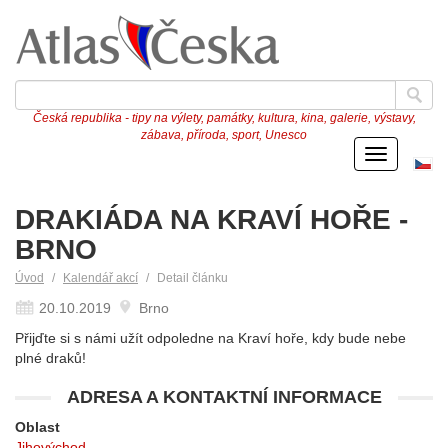
Česká republika - tipy na výlety, památky, kultura, kina, galerie, výstavy,
zábava, příroda, sport, Unesco
Menu
Če
ve
DRAKIÁDA NA KRAVÍ HOŘE -
BRNO
Úvod
Kalendář akcí
Detail článku
20.10.2019
Brno
Přijďte si s námi užít odpoledne na Kraví hoře, kdy bude nebe
plné draků!
ADRESA A KONTAKTNÍ INFORMACE
Oblast
Jihovýchod