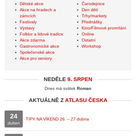
Dětské akce
Čarodejnice
Akce na hradech a
Den dětí
zámcích
Trhy/markety
Festivaly
Přednášky
Výstavy
Kino/Filmové promítání
Folklor a lidové tradice
Online
Akce zdarma
Ostatní
Gastronomické akce
Workshop
Společenské akce
Akce pro seniory
NEDĚLE
9. SRPEN
Dnes má svátek
Roman
AKTUÁLNĚ Z
ATLASU ČESKA
24
TIPY NA VÍKEND 26. – 27 dubna
duben