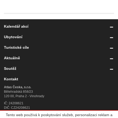
Kalendář akcí
Ubytování
Turistické cíle
Aktuálně
Soutěž
Kontakt
Atlas Česka, s.r.o.
Bělehradská 858/23
120 00, Praha 2 - Vinohrady
IČ: 24208621
DIČ: CZ24208621
Tento web používá k poskytování služeb, personalizaci reklam a
Úplný kontakt
»