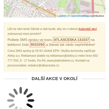
Leaflet
| ©
OpenStreetMap
contributors
Líbí se vám tento článek a rádi byste, aby se v rubrice
Kalendář akcí
zobrazoval mezi prvními?
Pošlete SMS zprávu ve tvaru
ATLASCESKA 131037
na
telefonní číslo
9033350
a článek tak nikdo nepřehlédne!
Cena SMS zprávy je 50 Kč včetně DPH. Službu technicky zajišťuje
Airtoy a.s. Reklamace plateb na reklamace@airtoy.cz nebo lince 602
777 555, 9 - 17 hodin, Po-Pá, www.platmobilem.cz. Kontakt na
provozovatele: redakce@atlasceska.cz
DALŠÍ AKCE V OKOLÍ