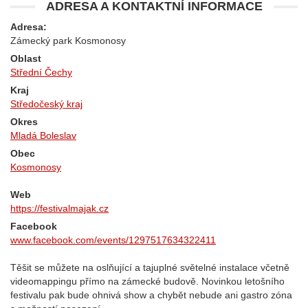
ADRESA A KONTAKTNÍ INFORMACE
Adresa:
Zámecký park Kosmonosy
Oblast
Střední Čechy
Kraj
Středočeský kraj
Okres
Mladá Boleslav
Obec
Kosmonosy
Web
https://festivalmajak.cz
Facebook
www.facebook.com/events/1297517634322411
Těšit se můžete na oslňující a tajuplné světelné instalace včetně
videomappingu přímo na zámecké budově. Novinkou letošního
festivalu pak bude ohnivá show a chybět nebude ani gastro zóna