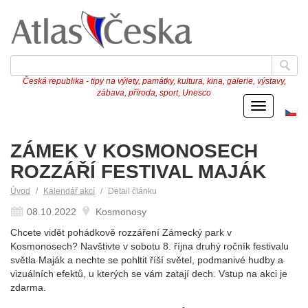
Česká republika - tipy na výlety, památky, kultura, kina, galerie, výstavy,
zábava, příroda, sport, Unesco
Menu
Če
ve
ZÁMEK V KOSMONOSECH
ROZZÁŘÍ FESTIVAL MAJÁK
Úvod
Kalendář akcí
Detail článku
08.10.2022
Kosmonosy
Chcete vidět pohádkově rozzáření Zámecký park v
Kosmonosech? Navštivte v sobotu 8. října druhý ročník festivalu
světla Maják a nechte se pohltit říší světel, podmanivé hudby a
vizuálních efektů, u kterých se vám zatají dech. Vstup na akci je
zdarma.