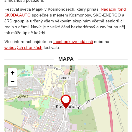
s možností posezení.
Festival světla Maják v Kosmonosech, který přináší
Nadační fond
ŠKODA AUTO
společně s městem Kosmonosy, ŠKO-ENERGO a
JRD group je určený všem věkovým skupinám včetně seniorů či
rodin s dětmi. Navíc je z velké části bezbariérový a zavítat na něj
tak může úplně každý.
Více informací najdete na
facebookové události
nebo na
webových stránkách
festivalu.
MAPA
+
−