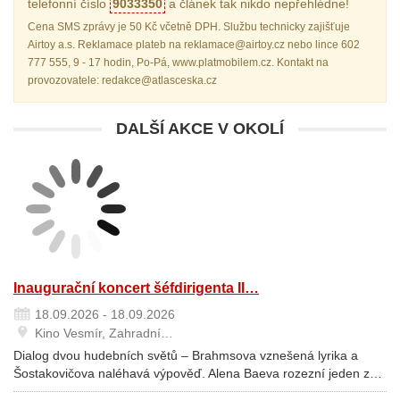
telefonní číslo
9033350
a článek tak nikdo nepřehlédne!
Cena SMS zprávy je 50 Kč včetně DPH. Službu technicky zajišťuje
Airtoy a.s. Reklamace plateb na reklamace@airtoy.cz nebo lince 602
777 555, 9 - 17 hodin, Po-Pá, www.platmobilem.cz. Kontakt na
provozovatele: redakce@atlasceska.cz
DALŠÍ AKCE V OKOLÍ
Inaugurační koncert šéfdirigenta II…
18.09.2026 - 18.09.2026
Kino Vesmír, Zahradní…
Dialog dvou hudebních světů – Brahmsova vznešená lyrika a
Šostakovičova naléhavá výpověď. Alena Baeva rozezní jeden z…