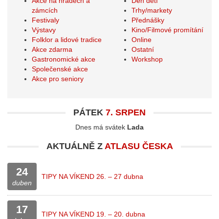
Akce na hradech a
Den dětí
zámcích
Trhy/markety
Festivaly
Přednášky
Výstavy
Kino/Filmové promítání
Folklor a lidové tradice
Online
Akce zdarma
Ostatní
Gastronomické akce
Workshop
Společenské akce
Akce pro seniory
PÁTEK
7. SRPEN
Dnes má svátek
Lada
AKTUÁLNĚ Z
ATLASU ČESKA
24
TIPY NA VÍKEND 26. – 27 dubna
duben
17
TIPY NA VÍKEND 19. – 20. dubna