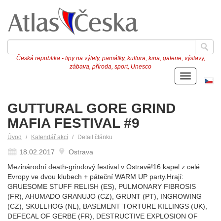
Česká republika - tipy na výlety, památky, kultura, kina, galerie, výstavy,
zábava, příroda, sport, Unesco
Menu
Če
ve
GUTTURAL GORE GRIND
MAFIA FESTIVAL #9
Úvod
Kalendář akcí
Detail článku
18.02.2017
Ostrava
Mezinárodní death-grindový festival v Ostravě!16 kapel z celé
Evropy ve dvou klubech + páteční WARM UP party.Hrají:
GRUESOME STUFF RELISH (ES), PULMONARY FIBROSIS
(FR), AHUMADO GRANUJO (CZ), GRUNT (PT), INGROWING
(CZ), SKULLHOG (NL), BASEMENT TORTURE KILLINGS (UK),
DEFECAL OF GERBE (FR), DESTRUCTIVE EXPLOSION OF