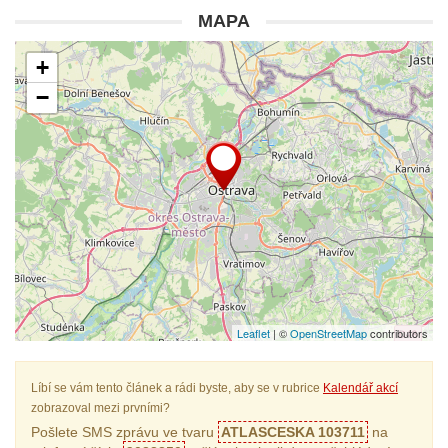
MAPA
+
−
Leaflet
| ©
OpenStreetMap
contributors
Líbí se vám tento článek a rádi byste, aby se v rubrice
Kalendář akcí
zobrazoval mezi prvními?
Pošlete SMS zprávu ve tvaru
ATLASCESKA 103711
na