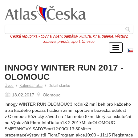
Česká republika - tipy na výlety, památky, kultura, kina, galerie, výstavy,
zábava, příroda, sport, Unesco
Menu
Če
ve
INNOGY WINTER RUN 2017 -
OLOMOUC
Úvod
Kalendář akcí
Detail článku
18.02.2017
Olomouc
innogy WINTER RUN OLOMOUC3.ročníkZimní běh pro každého
a za každého počasí.Tradiční zimní sportovní běžecká událost
v Olomouci.Běžecký závod na 4km nebo 8km, který se uskuteční
na Výstavišti Flora.InfoDatum18.2.2017MístoOLOMOUC -
SMETANOVY SADYStart12:00Cíl13:30Místo
prezentaceVýstaviště FloraProgram akce10:00 - 11:15 Registrace