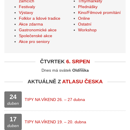
zámcích
Trhy/markety
Festivaly
Přednášky
Výstavy
Kino/Filmové promítání
Folklor a lidové tradice
Online
Akce zdarma
Ostatní
Gastronomické akce
Workshop
Společenské akce
Akce pro seniory
ČTVRTEK
6. SRPEN
Dnes má svátek
Oldříška
AKTUÁLNĚ Z
ATLASU ČESKA
24
TIPY NA VÍKEND 26. – 27 dubna
duben
17
TIPY NA VÍKEND 19. – 20. dubna
duben