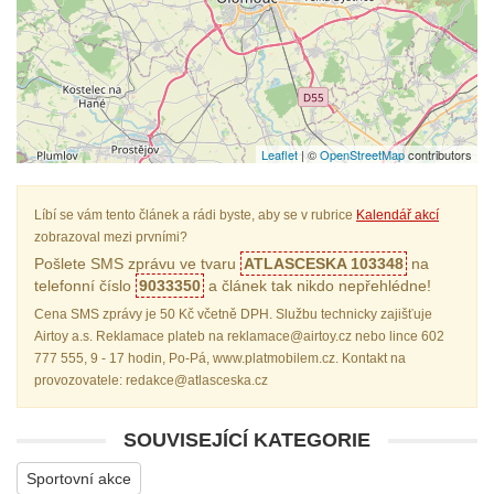
Leaflet
| ©
OpenStreetMap
contributors
Líbí se vám tento článek a rádi byste, aby se v rubrice
Kalendář akcí
zobrazoval mezi prvními?
Pošlete SMS zprávu ve tvaru
ATLASCESKA 103348
na
telefonní číslo
9033350
a článek tak nikdo nepřehlédne!
Cena SMS zprávy je 50 Kč včetně DPH. Službu technicky zajišťuje
Airtoy a.s. Reklamace plateb na reklamace@airtoy.cz nebo lince 602
777 555, 9 - 17 hodin, Po-Pá, www.platmobilem.cz. Kontakt na
provozovatele: redakce@atlasceska.cz
SOUVISEJÍCÍ KATEGORIE
Sportovní akce