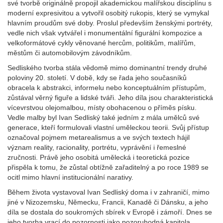
své tvorbě originálně propojil akademickou malířskou disciplínu s
moderní expresivitou a vytvořil osobitý rukopis, který se vymykal
hlavním proudům své doby. Proslul především ženskými portréty,
vedle nich však vytvářel i monumentální figurální kompozice a
velkoformátové cykly věnované hercům, politikům, malířům,
městům či automobilovým závodníkům.
Sedliského tvorba stála vědomě mimo dominantní trendy druhé
poloviny 20. století. V době, kdy se řada jeho současníků
obracela k abstrakci, informelu nebo konceptuálním přístupům,
zůstával věrný figuře a lidské tváři. Jeho díla jsou charakteristická
vícevrstvou olejomalbou, místy obohacenou o příměs písku.
Vedle malby byl Ivan Sedliský také jedním z mála umělců své
generace, kteří formulovali vlastní uměleckou teorii. Svůj přístup
označoval pojmem metarealismus a ve svých textech hájil
význam reality, racionality, portrétu, vyprávění i řemeslné
zručnosti. Právě jeho osobitá umělecká i teoretická pozice
přispěla k tomu, že zůstal obtížně zařaditelný a po roce 1989 se
ocitl mimo hlavní institucionální narativy.
Během života vystavoval Ivan Sedliský doma i v zahraničí, mimo
jiné v Nizozemsku, Německu, Francii, Kanadě či Dánsku, a jeho
díla se dostala do soukromých sbírek v Evropě i zámoří. Dnes se
jeho tvorba vrací do pozornosti jako pozoruhodná kapitola