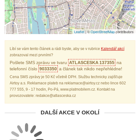
Leaflet
| ©
OpenStreetMap
contributors
Líbí se vám tento článek a rádi byste, aby se v rubrice
Kalendář akcí
zobrazoval mezi prvními?
Pošlete SMS zprávu ve tvaru
ATLASCESKA 137355
na
telefonní číslo
9033350
a článek tak nikdo nepřehlédne!
Cena SMS zprávy je 50 Kč včetně DPH. Službu technicky zajišťuje
Airtoy a.s. Reklamace plateb na reklamace@airtoy.cz nebo lince 602
777 555, 9 - 17 hodin, Po-Pá, www.platmobilem.cz. Kontakt na
provozovatele: redakce@atlasceska.cz
DALŠÍ AKCE V OKOLÍ