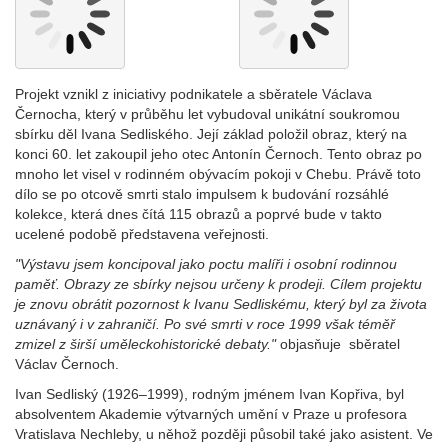
Projekt vznikl z iniciativy podnikatele a sběratele Václava
Černocha, který v průběhu let vybudoval unikátní soukromou
sbírku děl Ivana Sedliského. Její základ položil obraz, který na
konci 60. let zakoupil jeho otec Antonín Černoch. Tento obraz po
mnoho let visel v rodinném obývacím pokoji v Chebu. Právě toto
dílo se po otcově smrti stalo impulsem k budování rozsáhlé
kolekce, která dnes čítá 115 obrazů a poprvé bude v takto
ucelené podobě představena veřejnosti.
"Výstavu jsem koncipoval jako poctu malíři i osobní rodinnou
paměť. Obrazy ze sbírky nejsou určeny k prodeji. Cílem projektu
je znovu obrátit pozornost k Ivanu Sedliskému, který byl za života
uznávaný i v zahraničí. Po své smrti v roce 1999 však téměř
zmizel z širší uměleckohistorické debaty."
objasňuje sběratel
Václav Černoch.
Ivan Sedliský (1926–1999), rodným jménem Ivan Kopřiva, byl
absolventem Akademie výtvarných umění v Praze u profesora
Vratislava Nechleby, u něhož později působil také jako asistent. Ve