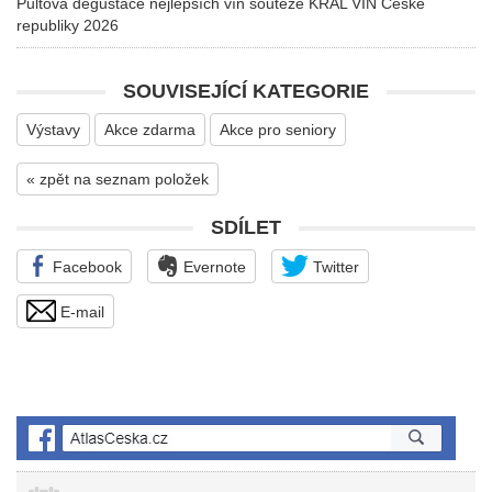
Pultová degustace nejlepších vín soutěže KRÁL VÍN České
republiky 2026
SOUVISEJÍCÍ KATEGORIE
Výstavy
Akce zdarma
Akce pro seniory
« zpět na seznam položek
SDÍLET
Facebook
Evernote
Twitter
E-mail