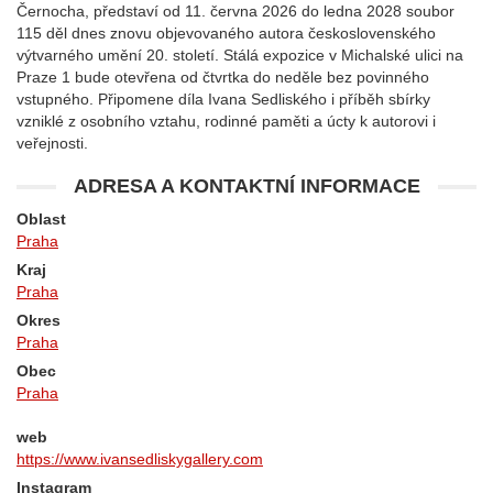
Černocha, představí od 11. června 2026 do ledna 2028 soubor
115 děl dnes znovu objevovaného autora československého
výtvarného umění 20. století. Stálá expozice v Michalské ulici na
Praze 1 bude otevřena od čtvrtka do neděle bez povinného
vstupného. Připomene díla Ivana Sedliského i příběh sbírky
vzniklé z osobního vztahu, rodinné paměti a úcty k autorovi i
veřejnosti.
ADRESA A KONTAKTNÍ INFORMACE
Oblast
Praha
Kraj
Praha
Okres
Praha
Obec
Praha
web
https://www.ivansedliskygallery.com
Instagram