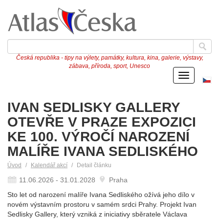
Česká republika - tipy na výlety, památky, kultura, kina, galerie, výstavy,
zábava, příroda, sport, Unesco
Menu
Če
ve
IVAN SEDLISKY GALLERY
OTEVŘE V PRAZE EXPOZICI
KE 100. VÝROČÍ NAROZENÍ
MALÍŘE IVANA SEDLISKÉHO
Úvod
Kalendář akcí
Detail článku
11.06.2026 - 31.01.2028
Praha
Sto let od narození malíře Ivana Sedliského ožívá jeho dílo v
novém výstavním prostoru v samém srdci Prahy. Projekt Ivan
Sedlisky Gallery, který vzniká z iniciativy sběratele Václava