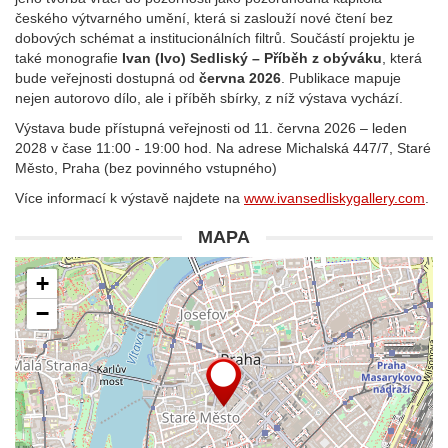
českého výtvarného umění, která si zaslouží nové čtení bez
dobových schémat a institucionálních filtrů. Součástí projektu je
také monografie
Ivan (Ivo) Sedliský – Příběh z obýváku
, která
bude veřejnosti dostupná od
června 2026
. Publikace mapuje
nejen autorovo dílo, ale i příběh sbírky, z níž výstava vychází.
Výstava bude přístupná veřejnosti od 11. června 2026 – leden
2028 v čase 11:00 - 19:00 hod. Na adrese Michalská 447/7, Staré
Město, Praha (bez povinného vstupného)
Více informací k výstavě najdete na
www.ivansedliskygallery.com
.
MAPA
+
−