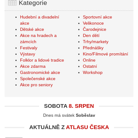
Kategorie
Hudební a divadelní
Sportovní akce
akce
Velikonoce
Dětské akce
Čarodejnice
Akce na hradech a
Den dětí
zámcích
Trhy/markety
Festivaly
Přednášky
Výstavy
Kino/Filmové promítání
Folklor a lidové tradice
Online
Akce zdarma
Ostatní
Gastronomické akce
Workshop
Společenské akce
Akce pro seniory
SOBOTA
8. SRPEN
Dnes má svátek
Soběslav
AKTUÁLNĚ Z
ATLASU ČESKA