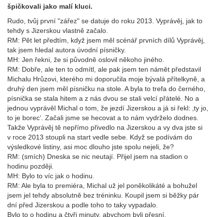
špičkovali jako malí kluci.
Rudo, tvůj první "zářez" se datuje do roku 2013. Vyprávěj, jak to
tehdy s Jizerskou vlastně začalo.
RM: Pět let předtím, když jsem měl scénář prvních dílů Vyprávěj,
tak jsem hledal autora úvodní písničky.
MH: Jen řekni, že si původně oslovil někoho jiného.
RM: Dobře, ale ten to odmítl, ale pak jsem ten námět představil
Michalu Hrůzovi, kterého mi doporučila moje bývalá přítelkyně, a
druhý den jsem měl písničku na stole. A byla to trefa do černého,
písnička se stala hitem a z nás dvou se stali velcí přátelé. No a
jednou vyprávěl Michal o tom, že jezdí Jizerskou a já si řekl: ‚ty jo,
to je borec‘. Začali jsme se hecovat a to nám vydrželo dodnes.
Takže Vyprávěj tě nepřímo přivedlo na Jizerskou a vy dva jste si
v roce 2013 stoupli na start vedle sebe. Když se podívám do
výsledkové listiny, asi moc dlouho jste spolu nejeli, že?
RM: (smích) Dneska se nic neutají. Přijel jsem na stadion o
hodinu později.
MH: Bylo to víc jak o hodinu.
RM: Ale byla to premiéra, Michal už jel poněkolikáté a bohužel
jsem jel tehdy absolutně bez tréninku. Koupil jsem si běžky pár
dní před Jizerskou a podle toho to taky vypadalo.
Bylo to o hodinu a čtyři minuty, abychom byli přesní.