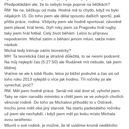
Předpokládám ale, že to nebylo tvoje poprvé na běžkách?
RM: Ne ne, běžkuju od mala. Hodně mě to chytlo, když mi bylo
nějakých 15. Do toho jsem ale dělal spoustu dalších sportů, pak
přišla práce, rodina. Vždycky jsem ale hodně sportoval, závodně
jsem plaval, hrál tenis, čtyři roky jsem za Pragovku hrál rugby,
taky jsem hrál fotbal. Celý život běhám. Letos tu přípravu
nepodcením. Michal zatím o běhání jenom mluví, takže mám
náskok.
Michal tedy trénuje zatím teoreticky?
MH: Ta teoretická část je strašně důležitá, to se nesmí podcenit.
Na můj nejlepší čas (5:27:50) ale Rudánek mít nebude, tak jsem
klidnej.
Vraťme se ale k tobě Rudo, letos jsi běžel podruhé a čas sis od
toho roku 2013 vylepšil o více jak hodinu. Tři ročníky jsi ale
vynechal, proč?
RM: Měl jsem hodně práce. Seriál mě stál dost sil, vyhořel jsem.
Taky se nám narodilo miminko a chtěl jsem se ve volných chvílích
věnovat rodině. Do toho se Michalovi přihodilo to v Ostravě,
trochu jsme měli oba jiný starosti. Na startu padesátého ročníku
už jsem ale nechyběl, i když jsem měl po boku místo Michala
svou sestřenici.
Mluvíš o své rodině, je možné, že tě uvidíme kromě nedělního