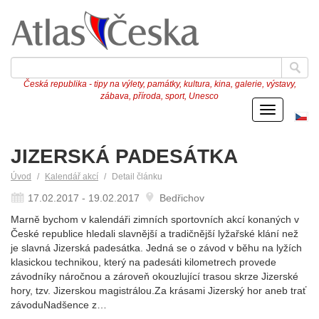
Česká republika - tipy na výlety, památky, kultura, kina, galerie, výstavy,
zábava, příroda, sport, Unesco
Menu
Če
ve
JIZERSKÁ PADESÁTKA
Úvod
Kalendář akcí
Detail článku
17.02.2017 - 19.02.2017
Bedřichov
Marně bychom v kalendáři zimních sportovních akcí konaných v
České republice hledali slavnější a tradičnější lyžařské klání než
je slavná Jizerská padesátka. Jedná se o závod v běhu na lyžích
klasickou technikou, který na padesáti kilometrech provede
závodníky náročnou a zároveň okouzlující trasou skrze Jizerské
hory, tzv. Jizerskou magistrálou.Za krásami Jizerský hor aneb trať
závoduNadšence z…