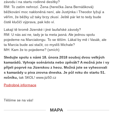
závodu i na startu rodinné desítky?
RM: To zatím nehrozí. Žena (herečka Jana Bernášková)
běžkování moc nakloněná není, ale Justýnka i Theodor lyžují a
věřím, že běžky už taky brzy zkusí. Ještě pár let to tedy bude
čistě klučičí výprava, pak kdo ví.
Lakají tě kromě Jizerské i jiné laufařské závody?
RM: U nás asi ne, tady je ta meta jasná. Ale jednou spolu
pojedeme na Marcialongu. To se těším. Lákal by mě i Vasák, ale
ta Marcia bude asi stačit, co myslíš Michale?
MH: Kam že to pojedeme? (smích)
Sledujte spolu s námi 18. února 2018 souboj dvou velkých
kamarádů. Vyhraje scénárista nebo zpěvák? A možná jste i vy
přijeli poprvé na Jizerskou z hecu. Možná jste se vyhecovali
s kamarády u piva zrovna dneska. Je půl roku do startu 51.
ročníku,
tak SKOL! www.jiz50.cz
Podrobné informace
Těšíme se na vás!
MAPA