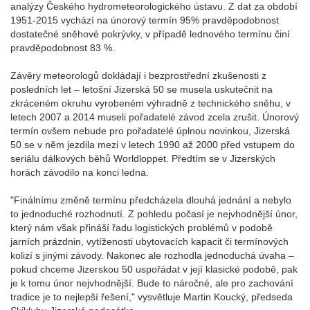
analýzy Českého hydrometeorologického ústavu. Z dat za období
1951-2015 vychází na únorový termín 95% pravděpodobnost
dostatečné sněhové pokrývky, v případě lednového termínu činí
pravděpodobnost 83 %.
Závěry meteorologů dokládají i bezprostřední zkušenosti z
posledních let – letošní Jizerská 50 se musela uskutečnit na
zkráceném okruhu vyrobeném výhradně z technického sněhu, v
letech 2007 a 2014 museli pořadatelé závod zcela zrušit. Únorový
termín ovšem nebude pro pořadatelé úplnou novinkou, Jizerská
50 se v něm jezdila mezi v letech 1990 až 2000 před vstupem do
seriálu dálkových běhů Worldloppet. Předtím se v Jizerských
horách závodilo na konci ledna.
"Finálnímu změně termínu předcházela dlouhá jednání a nebylo
to jednoduché rozhodnutí. Z pohledu počasí je nejvhodnější únor,
který nám však přináší řadu logistických problémů v podobě
jarních prázdnin, vytíženosti ubytovacích kapacit či termínových
kolizí s jinými závody. Nakonec ale rozhodla jednoduchá úvaha –
pokud chceme Jizerskou 50 uspořádat v její klasické podobě, pak
je k tomu únor nejvhodnější. Bude to náročné, ale pro zachování
tradice je to nejlepší řešení," vysvětluje Martin Koucký, předseda