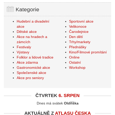
Kategorie
Hudební a divadelní
Sportovní akce
akce
Velikonoce
Dětské akce
Čarodejnice
Akce na hradech a
Den dětí
zámcích
Trhy/markety
Festivaly
Přednášky
Výstavy
Kino/Filmové promítání
Folklor a lidové tradice
Online
Akce zdarma
Ostatní
Gastronomické akce
Workshop
Společenské akce
Akce pro seniory
ČTVRTEK
6. SRPEN
Dnes má svátek
Oldříška
AKTUÁLNĚ Z
ATLASU ČESKA