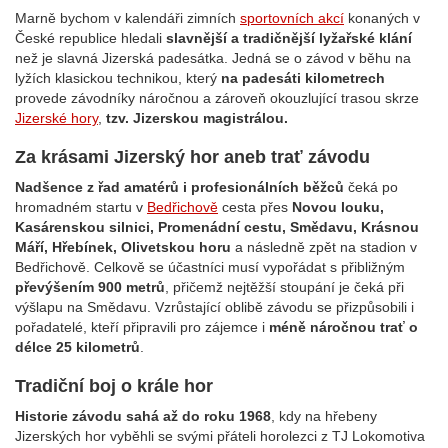
Marně bychom v kalendáři zimních
sportovních akcí
konaných v
České republice hledali
slavnější a tradičnější lyžařské klání
než je slavná Jizerská padesátka. Jedná se o závod v běhu na
lyžích klasickou technikou, který
na padesáti kilometrech
provede závodníky náročnou a zároveň okouzlující trasou skrze
Jizerské hory
,
tzv. Jizerskou magistrálou.
Za krásami Jizerský hor aneb trať závodu
Nadšence z řad amatérů i profesionálních běžců
čeká po
hromadném startu v
Bedřichově
cesta přes
Novou louku,
Kasárenskou silnici, Promenádní cestu, Smědavu, Krásnou
Máří, Hřebínek, Olivetskou horu
a následně zpět na stadion v
Bedřichově. Celkově se účastníci musí vypořádat s přibližným
převýšením 900 metrů
, přičemž nejtěžší stoupání je čeká při
výšlapu na Smědavu. Vzrůstající oblibě závodu se přizpůsobili i
pořadatelé, kteří připravili pro zájemce i
méně náročnou trať o
délce 25 kilometrů
.
Tradiční boj o krále hor
Historie závodu sahá až do roku 1968
, kdy na hřebeny
Jizerských hor vyběhli se svými přáteli horolezci z TJ Lokomotiva