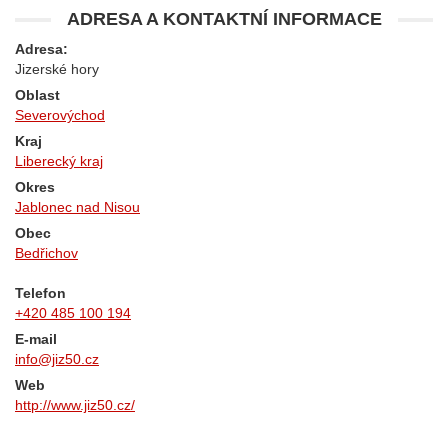
ADRESA A KONTAKTNÍ INFORMACE
Adresa:
Jizerské hory
Oblast
Severovýchod
Kraj
Liberecký kraj
Okres
Jablonec nad Nisou
Obec
Bedřichov
Telefon
+420 485 100 194
E-mail
info@jiz50.cz
Web
http://www.jiz50.cz/