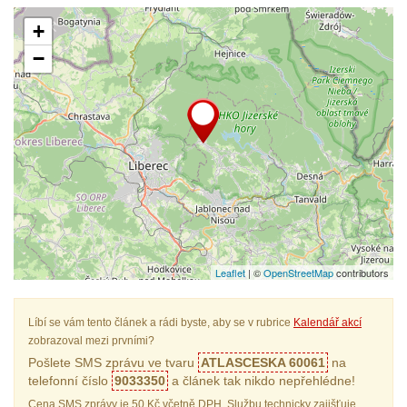
+
−
Leaflet
| ©
OpenStreetMap
contributors
Líbí se vám tento článek a rádi byste, aby se v rubrice
Kalendář akcí
zobrazoval mezi prvními?
Pošlete SMS zprávu ve tvaru
ATLASCESKA 60061
na
telefonní číslo
9033350
a článek tak nikdo nepřehlédne!
Cena SMS zprávy je 50 Kč včetně DPH. Službu technicky zajišťuje