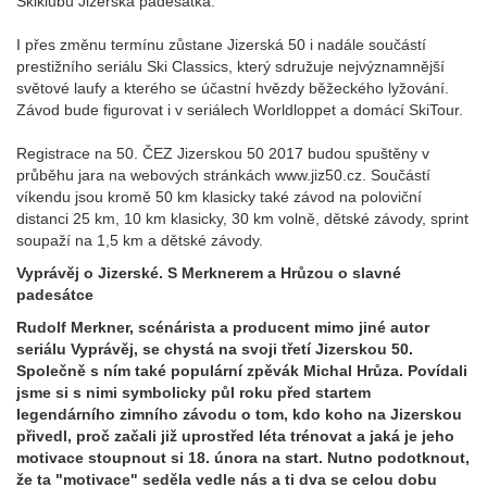
Skiklubu Jizerská padesátka.
I přes změnu termínu zůstane Jizerská 50 i nadále součástí
prestižního seriálu Ski Classics, který sdružuje nejvýznamnější
světové laufy a kterého se účastní hvězdy běžeckého lyžování.
Závod bude figurovat i v seriálech Worldloppet a domácí SkiTour.
Registrace na 50. ČEZ Jizerskou 50 2017 budou spuštěny v
průběhu jara na webových stránkách www.jiz50.cz. Součástí
víkendu jsou kromě 50 km klasicky také závod na poloviční
distanci 25 km, 10 km klasicky, 30 km volně, dětské závody, sprint
soupaží na 1,5 km a dětské závody.
Vyprávěj o Jizerské. S Merknerem a Hrůzou o slavné
padesátce
Rudolf Merkner, scénárista a producent mimo jiné autor
seriálu Vyprávěj, se chystá na svoji třetí Jizerskou 50.
Společně s ním také populární zpěvák Michal Hrůza. Povídali
jsme si s nimi symbolicky půl roku před startem
legendárního zimního závodu o tom, kdo koho na Jizerskou
přivedl, proč začali již uprostřed léta trénovat a jaká je jeho
motivace stoupnout si 18. února na start. Nutno podotknout,
že ta "motivace" seděla vedle nás a ti dva se celou dobu