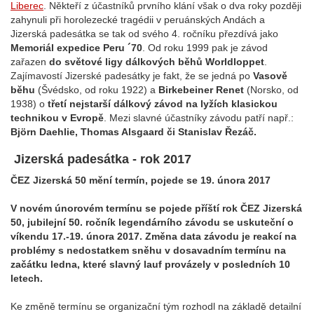
Liberec
. Někteří z účastníků prvního klání však o dva roky později
zahynuli při horolezecké tragédii v peruánských Andách a
Jizerská padesátka se tak od svého 4. ročníku přezdívá jako
Memoriál expedice Peru ´70
. Od roku 1999 pak je závod
zařazen
do světové ligy dálkových běhů Worldloppet
.
Zajímavostí Jizerské padesátky je fakt, že se jedná po
Vasově
běhu
(Švédsko, od roku 1922) a
Birkebeiner Renet
(Norsko, od
1938) o
třetí nejstarší dálkový závod na lyžích klasickou
technikou v Evropě
. Mezi slavné účastníky závodu patří např.:
Björn Daehlie, Thomas Alsgaard či Stanislav Řezáč.
Jizerská padesátka - rok 2017
ČEZ Jizerská 50 mění termín, pojede se 19. února 2017
V novém únorovém termínu se pojede příští rok ČEZ Jizerská
50, jubilejní 50. ročník legendárního závodu se uskuteční o
víkendu 17.-19. února 2017. Změna data závodu je reakcí na
problémy s nedostatkem sněhu v dosavadním termínu na
začátku ledna, které slavný lauf provázely v posledních 10
letech.
Ke změně termínu se organizační tým rozhodl na základě detailní