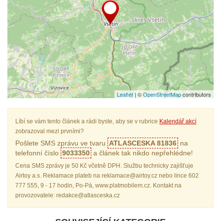
Leaflet
| ©
OpenStreetMap
contributors
Líbí se vám tento článek a rádi byste, aby se v rubrice
Kalendář akcí
zobrazoval mezi prvními?
Pošlete SMS zprávu ve tvaru
ATLASCESKA 81836
na
telefonní číslo
9033350
a článek tak nikdo nepřehlédne!
Cena SMS zprávy je 50 Kč včetně DPH. Službu technicky zajišťuje
Airtoy a.s. Reklamace plateb na reklamace@airtoy.cz nebo lince 602
777 555, 9 - 17 hodin, Po-Pá, www.platmobilem.cz. Kontakt na
provozovatele: redakce@atlasceska.cz