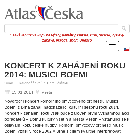
Česká republika - tipy na výlety, památky, kultura, kina, galerie, výstavy,
zábava, příroda, sport, Unesco
Menu
Če
ve
KONCERT K ZAHÁJENÍ ROKU
2014: MUSICI BOEMI
Úvod
Kalendář akcí
Detail článku
19.01.2014
Vsetín
Novoroční koncert komorního smyčcového orchestru Musici
Boemi z Brna zahájí nadcházející kulturní sezónu roku 2014.
Koncert k zahájení roku však bude zároveň první významnou akcí
pořadatelů – Domu kultury Vsetín a Města Vsetín – vztahující se k
oslavám Roku české hudby. Komorní smyčcový orchestr Musici
Boemi vznikl v roce 2002 v Brně s cílem kvalitně interpretovat