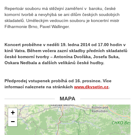
Repertoár souboru má stěžejní zaměření v baroku, české
komorní tvorbě a nevyhýbá se ani dílům českých soudobých
skladatelů. Uměleckým vedoucím souboru je koncertní mistr
Filharmonie Brno, Pavel Wallinger.
Koncert proběhne v neděli 19. ledna 2014 od 17.00 hodin v
kině Vatra. Během večera zazní skladby předních skladatelů
české komorní tvorby – Antonína Dvořáka, Josefa Suka,
Oskara Nedbala a dalších velikánů české hudby.
Předprodej vstupenek probíhá od 16. prosince. Více
informací naleznete na stránkách
www.dkvsetin.cz
.
MAPA
+
−