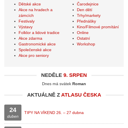
Dětské akce
Čarodejnice
Akce na hradech a
Den dětí
zámcích
Trhy/markety
Festivaly
Přednášky
Výstavy
Kino/Filmové promítání
Folklor a lidové tradice
Online
Akce zdarma
Ostatní
Gastronomické akce
Workshop
Společenské akce
Akce pro seniory
NEDĚLE
9. SRPEN
Dnes má svátek
Roman
AKTUÁLNĚ Z
ATLASU ČESKA
24
TIPY NA VÍKEND 26. – 27 dubna
duben