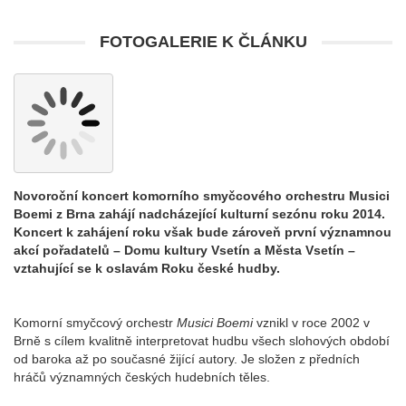
FOTOGALERIE K ČLÁNKU
Novoroční koncert komorního smyčcového orchestru Musici
Boemi z Brna zahájí nadcházející kulturní sezónu roku 2014.
Koncert k zahájení roku však bude zároveň první významnou
akcí pořadatelů – Domu kultury Vsetín a Města Vsetín –
vztahující se k oslavám Roku české hudby.
Komorní smyčcový orchestr
Musici Boemi
vznikl v roce 2002 v
Brně s cílem kvalitně interpretovat hudbu všech slohových období
od baroka až po současné žijící autory. Je složen z předních
hráčů významných českých hudebních těles.