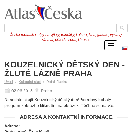
Česká republika - tipy na výlety, památky, kultura, kina, galerie, výstavy,
zábava, příroda, sport, Unesco
Menu
Če
ve
KOUZELNICKÝ DĚTSKÝ DEN -
ŽLUTÉ LÁZNĚ PRAHA
Úvod
Kalendář akcí
Detail článku
02.06.2013
Praha
Nenechte si ujít Kouzelnický dětský den!Podrobný bohatý
program zobrazíte kliknutím na obrázek. Těšíme se na vás!
ADRESA A KONTAKTNÍ INFORMACE
Adresa:
Praha, Areál Žluté lázně