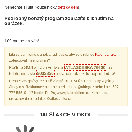
Nenechte si ujít Kouzelnický
dětský den
!
Podrobný bohatý program zobrazíte kliknutím na
obrázek.
Těšíme se na vás!
Líbí se vám tento článek a rádi byste, aby se v rubrice
Kalendář akcí
zobrazoval mezi prvními?
Pošlete SMS zprávu ve tvaru
ATLASCESKA 76630
na
telefonní číslo
9033350
a článek tak nikdo nepřehlédne!
Cena SMS zprávy je 50 Kč včetně DPH. Službu technicky zajišťuje
Airtoy a.s. Reklamace plateb na reklamace@airtoy.cz nebo lince 602
777 555, 9 - 17 hodin, Po-Pá, www.platmobilem.cz. Kontakt na
provozovatele: redakce@atlasceska.cz
DALŠÍ AKCE V OKOLÍ