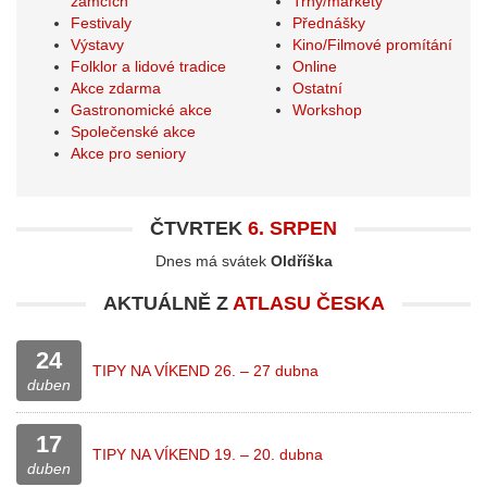
zámcích
Trhy/markety
Festivaly
Přednášky
Výstavy
Kino/Filmové promítání
Folklor a lidové tradice
Online
Akce zdarma
Ostatní
Gastronomické akce
Workshop
Společenské akce
Akce pro seniory
ČTVRTEK
6. SRPEN
Dnes má svátek
Oldříška
AKTUÁLNĚ Z
ATLASU ČESKA
24
TIPY NA VÍKEND 26. – 27 dubna
duben
17
TIPY NA VÍKEND 19. – 20. dubna
duben