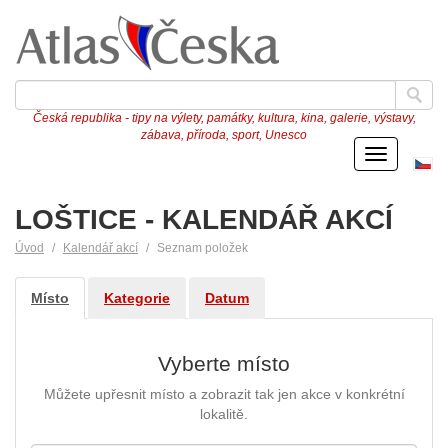
Česká republika - tipy na výlety, památky, kultura, kina, galerie, výstavy,
zábava, příroda, sport, Unesco
Menu
Če
ve
LOŠTICE - KALENDÁŘ AKCÍ
Úvod
Kalendář akcí
Seznam položek
Místo
Kategorie
Datum
Vyberte místo
Můžete upřesnit místo a zobrazit tak jen akce v konkrétní
lokalitě.