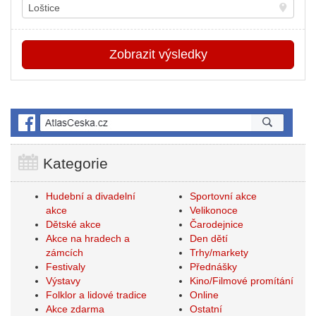
Místo
Zobrazit
výsledky
Kategorie
Hudební a divadelní
Sportovní akce
akce
Velikonoce
Dětské akce
Čarodejnice
Akce na hradech a
Den dětí
zámcích
Trhy/markety
Festivaly
Přednášky
Výstavy
Kino/Filmové promítání
Folklor a lidové tradice
Online
Akce zdarma
Ostatní