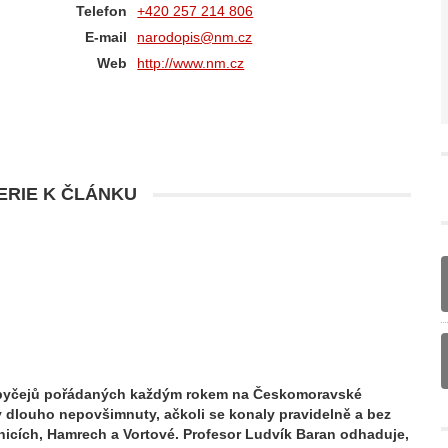
Telefon
+420 257 214 806
E-mail
narodopis@nm.cz
Web
http://www.nm.cz
RIE K ČLÁNKU
 obyčejů pořádaných každým rokem na Českomoravské
 dlouho nepovšimnuty, ačkoli se konaly pravidelně a bez
nicích, Hamrech a Vortové. Profesor Ludvík Baran odhaduje,