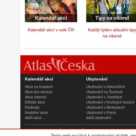
Kalendář akcí
Tipy na víkend
Kalendář akcí v celé ČR
Každý týden aktuální tip
na víkend
Kalendář akcí
Ubytování
Akce na hradech
Ubytování v Krkonoších
Akce pro seniory
Ubytování na Šumavě
Akce zdarma
Ubytování v Jizerkách
Dětské akce
Ubytování v Krušných horách
Festivaly
Ubytování v Beskydech
Hudební akce
Ubytování v Praze
další akce ...
další ubytování ...
© 2007 - 2026
Atlas Česka, s.r.o.
, IČ 242 08 621, se sídlem Praha
Tento web používá k poskytování služeb, pe