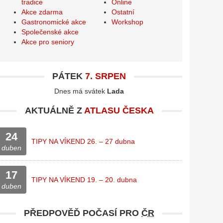
tradice
Online
Akce zdarma
Ostatní
Gastronomické akce
Workshop
Společenské akce
Akce pro seniory
PÁTEK
7. SRPEN
Dnes má svátek
Lada
AKTUÁLNĚ Z
ATLASU ČESKA
24
TIPY NA VÍKEND 26. – 27 dubna
duben
17
TIPY NA VÍKEND 19. – 20. dubna
duben
PŘEDPOVĚĎ POČASÍ PRO
ČR