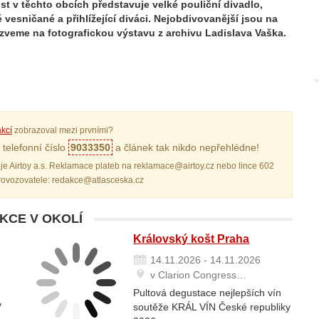
ust v těchto obcích představuje velké pouliční divadlo,
 vesničané a přihlížející diváci. Nejobdivovanější jsou na
 zveme na fotografickou výstavu z archivu Ladislava Vaška.
kcí
zobrazoval mezi prvními?
telefonní číslo
9033350
a článek tak nikdo nepřehlédne!
je Airtoy a.s. Reklamace plateb na reklamace@airtoy.cz nebo lince 602
provozovatele: redakce@atlasceska.cz
AKCE V OKOLÍ
Královský košt Praha
14.11.2026 - 14.11.2026
v Clarion Congress…
Pultová degustace nejlepších vín
v
soutěže KRÁL VÍN České republiky