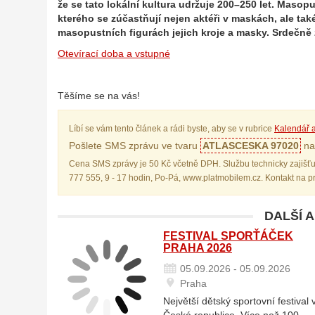
že se tato lokální kultura udržuje 200–250 let. Masop
kterého se zúčastňují nejen aktéři v maskách, ale také
masopustních figurách jejich kroje a masky. Srdečně
Otevírací doba a vstupné
Těšíme se na vás!
Líbí se vám tento článek a rádi byste, aby se v rubrice
Kalendář a
Pošlete SMS zprávu ve tvaru
ATLASCESKA 97020
na 
Cena SMS zprávy je 50 Kč včetně DPH. Službu technicky zajišťu
777 555, 9 - 17 hodin, Po-Pá, www.platmobilem.cz. Kontakt na 
DALŠÍ 
FESTIVAL SPORŤÁČEK
PRAHA 2026
05.09.2026 - 05.09.2026
Praha
Největší dětský sportovní festival 