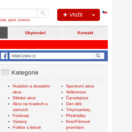
Česká
Vložit
verze
íroda, sport, Unesco
Ubytování
Kontakt
Kategorie
Hudební a divadelní
Sportovní akce
akce
Velikonoce
Dětské akce
Čarodejnice
Akce na hradech a
Den dětí
zámcích
Trhy/markety
Festivaly
Přednášky
Výstavy
Kino/Filmové
Folklor a lidové
promítání