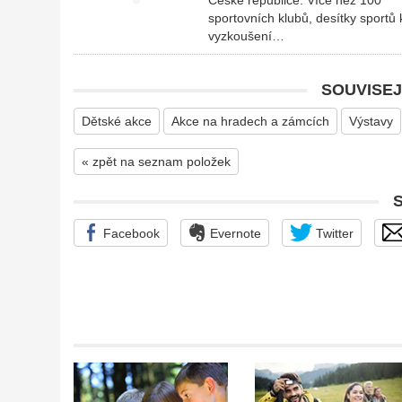
České republice. Více než 100
sportovních klubů, desítky sportů 
vyzkoušení…
SOUVISEJ
Dětské akce
Akce na hradech a zámcích
Výstavy
« zpět na seznam položek
Facebook
Evernote
Twitter