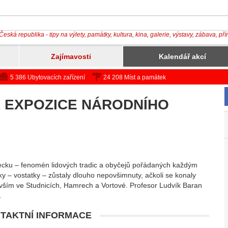
Česká republika - tipy na výlety, památky, kultura, kina, galerie, výstavy, zábava, př
Zajímavosti
Kalendář akcí
5 386 Ubytovacích zařízení
24 208 Míst a památek
Á EXPOZICE NÁRODNÍHO
ku – fenomén lidových tradic a obyčejů pořádaných každým
– vostatky – zůstaly dlouho nepovšimnuty, ačkoli se konaly
evším ve Studnicích, Hamrech a Vortové. Profesor Ludvík Baran
…
TAKTNÍ INFORMACE