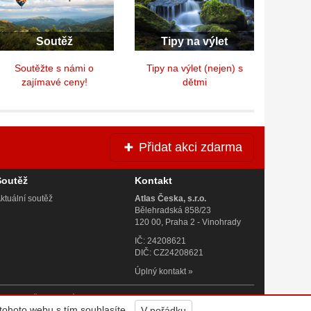
Soutěž
Tipy na výlet
Soutěžte s námi o
Tipy na výlet (nejen) s
zajímavé ceny!
dětmi
Přidat akci zdarma
Soutěž
Kontakt
ktuální soutěž
Atlas Česka, s.r.o.
Bělehradská 858/23
120 00, Praha 2 - Vinohrady
IČ: 24208621
DIČ: CZ24208621
Úplný kontakt
»
 Praze. Všechna práva vyhrazena. Vyrobila a provozuje
Altermedia
.
tohoto webu s tím souhlasíte.
V pořádku