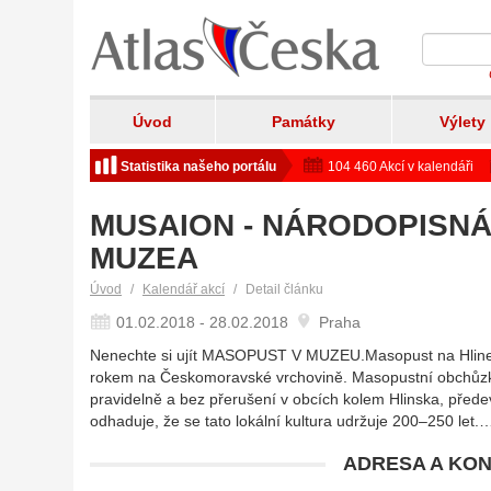
Úvod
Památky
Výlety
Statistika našeho portálu
104 460 Akcí v kalendáři
MUSAION - NÁRODOPISN
MUZEA
Úvod
Kalendář akcí
Detail článku
01.02.2018 - 28.02.2018
Praha
Nenechte si ujít MASOPUST V MUZEU.Masopust na Hlinec
rokem na Českomoravské vrchovině. Masopustní obchůzky 
pravidelně a bez přerušení v obcích kolem Hlinska, před
odhaduje, že se tato lokální kultura udržuje 200–250 let.
ADRESA A KON