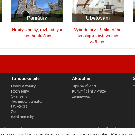
Památky
Ubytování
y
Hrady, zámky, rozhledny a
Vyberte si z přehledného
mnoho dalších
katalogu ubytovacích
zařízení
Turistické cíle
Aktuálně
Hrady a zámky
Tipy na víkend
A
Rozhledny
Kulturní dění v Praze
Skanzeny
Zajímavosti
Technické památky
UNESCO
Zoo
další památky ...
 2, Bělehradská 858/23, PSČ 120 00, sp. zn. C 188784 vedená u Městského soudu v
rsonalizaci reklam a analýze návštěvnosti soubory cookie. Používáním 