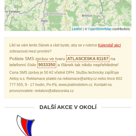
Leaflet
| ©
OpenStreetMap
contributors
Líbí se vám tento článek a rádi byste, aby se v rubrice
Kalendář akcí
zobrazoval mezi prvními?
Pošlete SMS zprávu ve tvaru
ATLASCESKA 81187
na
telefonní číslo
9033350
a článek tak nikdo nepřehlédne!
Cena SMS zprávy je 50 Kč včetně DPH. Službu technicky zajišťuje
Airtoy a.s. Reklamace plateb na reklamace@airtoy.cz nebo lince 602
777 555, 9 - 17 hodin, Po-Pá, www.platmobilem.cz. Kontakt na
provozovatele: redakce@atlasceska.cz
DALŠÍ AKCE V OKOLÍ