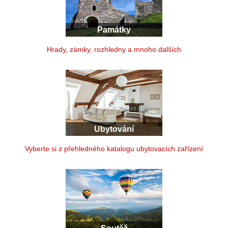
Památky
Hrady, zámky, rozhledny a mnoho dalších
Ubytování
Vyberte si z přehledného katalogu ubytovacích zařízení