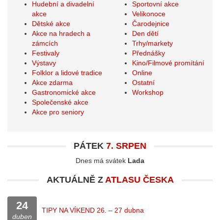
Hudební a divadelní
Sportovní akce
akce
Velikonoce
Dětské akce
Čarodejnice
Akce na hradech a
Den dětí
zámcích
Trhy/markety
Festivaly
Přednášky
Výstavy
Kino/Filmové promítání
Folklor a lidové tradice
Online
Akce zdarma
Ostatní
Gastronomické akce
Workshop
Společenské akce
Akce pro seniory
PÁTEK
7. SRPEN
Dnes má svátek
Lada
AKTUÁLNĚ Z
ATLASU ČESKA
24
TIPY NA VÍKEND 26. – 27 dubna
duben