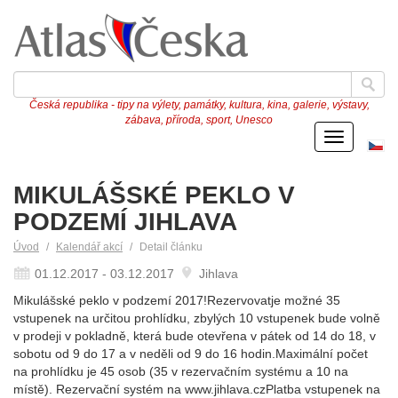
Česká republika - tipy na výlety, památky, kultura, kina, galerie, výstavy,
zábava, příroda, sport, Unesco
Menu
Če
ve
MIKULÁŠSKÉ PEKLO V
PODZEMÍ JIHLAVA
Úvod
Kalendář akcí
Detail článku
01.12.2017 - 03.12.2017
Jihlava
Mikulášské peklo v podzemí 2017!Rezervovatje možné 35
vstupenek na určitou prohlídku, zbylých 10 vstupenek bude volně
v prodeji v pokladně, která bude otevřena v pátek od 14 do 18, v
sobotu od 9 do 17 a v neděli od 9 do 16 hodin.Maximální počet
na prohlídku je 45 osob (35 v rezervačním systému a 10 na
místě). Rezervační systém na www.jihlava.czPlatba vstupenek na