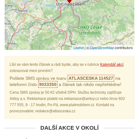
Leaflet
| ©
OpenStreetMap
contributors
Líbí se vám tento článek a rádi byste, aby se v rubrice
Kalendář akcí
zobrazoval mezi prvními?
Pošlete SMS zprávu ve tvaru
ATLASCESKA 114527
na
telefonní číslo
9033350
a článek tak nikdo nepřehlédne!
Cena SMS zprávy je 50 Kč včetně DPH. Službu technicky zajišťuje
Airtoy a.s. Reklamace plateb na reklamace@airtoy.cz nebo lince 602
777 555, 9 - 17 hodin, Po-Pá, www.platmobilem.cz. Kontakt na
provozovatele: redakce@atlasceska.cz
DALŠÍ AKCE V OKOLÍ