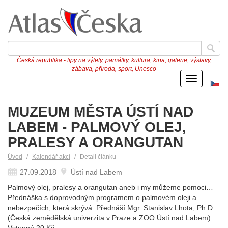
Česká republika - tipy na výlety, památky, kultura, kina, galerie, výstavy,
zábava, příroda, sport, Unesco
Menu
Če
ve
MUZEUM MĚSTA ÚSTÍ NAD
LABEM - PALMOVÝ OLEJ,
PRALESY A ORANGUTAN
Úvod
Kalendář akcí
Detail článku
27.09.2018
Ústí nad Labem
Palmový olej, pralesy a orangutan aneb i my můžeme pomoci…
Přednáška s doprovodným programem o palmovém oleji a
nebezpečích, která skrývá. Přednáší Mgr. Stanislav Lhota, Ph.D.
(Česká zemědělská univerzita v Praze a ZOO Ústí nad Labem).