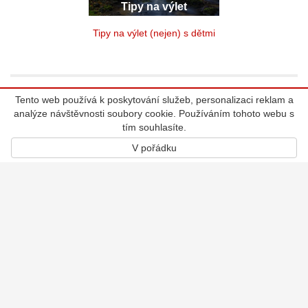
Tipy na výlet
Tipy na výlet (nejen) s dětmi
Tento web používá k poskytování služeb, personalizaci reklam a
Kalendář akcí
analýze návštěvnosti soubory cookie. Používáním tohoto webu s
tím souhlasíte.
Ubytování
V pořádku
Turistické cíle
Aktuálně
Soutěž
Kontakt
Atlas Česka, s.r.o.
Bělehradská 858/23
120 00, Praha 2 - Vinohrady