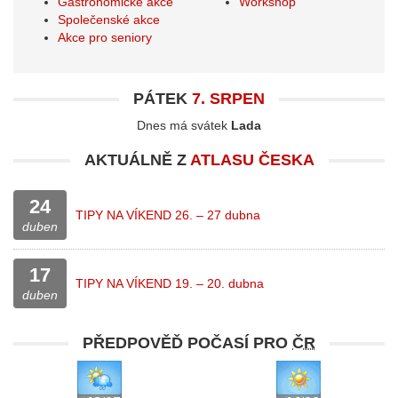
Gastronomické akce
Workshop
Společenské akce
Akce pro seniory
PÁTEK
7. SRPEN
Dnes má svátek
Lada
AKTUÁLNĚ Z
ATLASU ČESKA
24
TIPY NA VÍKEND 26. – 27 dubna
duben
17
TIPY NA VÍKEND 19. – 20. dubna
duben
PŘEDPOVĚĎ POČASÍ PRO
ČR