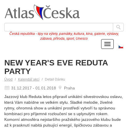
Česká republika - tipy na výlety, památky, kultura, kina, galerie, výstavy,
zábava, příroda, sport, Unesco
Menu
Če
ve
NEW YEAR'S EVE REDUTA
PARTY
Úvod
Kalendář akcí
Detail článku
31.12.2017 - 01.01.2018
Praha
Jazzový klub Reduta letos připravil unikátní silvestrovskou oslavu,
která Vám nabídne ve velkém stylu. Sladké melodie, živelné
rytmy, ohromná show a unikátní prostředí vytvoří tu správnou
kombinaci pro příjemné rozloučení se s uplynulým rokem.
Komorní atmosféra nejstaršího pražského jazzového klubu bude
až k prasknutí nabitá pulsující energií, špičkovou zábavou a