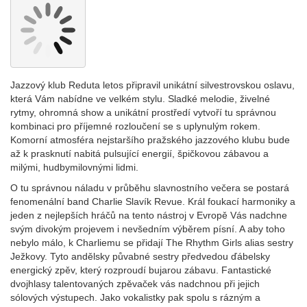
Jazzový klub Reduta letos připravil unikátní silvestrovskou oslavu,
která Vám nabídne ve velkém stylu. Sladké melodie, živelné
rytmy, ohromná show a unikátní prostředí vytvoří tu správnou
kombinaci pro příjemné rozloučení se s uplynulým rokem.
Komorní atmosféra nejstaršího pražského jazzového klubu bude
až k prasknutí nabitá pulsující energií, špičkovou zábavou a
milými, hudbymilovnými lidmi.
O tu správnou náladu v průběhu slavnostního večera se postará
fenomenální band Charlie Slavík Revue. Král foukací harmoniky a
jeden z nejlepších hráčů na tento nástroj v Evropě Vás nadchne
svým divokým projevem i nevšedním výběrem písní. A aby toho
nebylo málo, k Charliemu se přidají The Rhythm Girls alias sestry
Ježkovy. Tyto andělsky půvabné sestry předvedou ďábelsky
energický zpěv, který rozproudí bujarou zábavu. Fantastické
dvojhlasy talentovaných zpěvaček vás nadchnou při jejich
sólových výstupech. Jako vokalistky pak spolu s rázným a