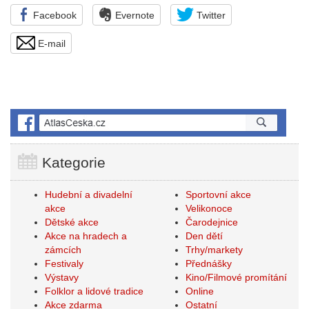
Facebook
Evernote
Twitter
E-mail
Kategorie
Hudební a divadelní
Sportovní akce
akce
Velikonoce
Dětské akce
Čarodejnice
Akce na hradech a
Den dětí
zámcích
Trhy/markety
Festivaly
Přednášky
Výstavy
Kino/Filmové promítání
Folklor a lidové tradice
Online
Akce zdarma
Ostatní