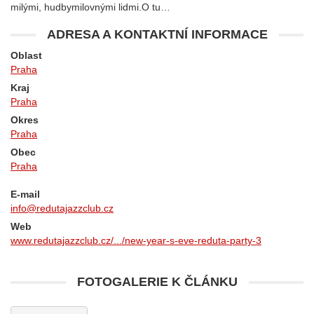
milými, hudbymilovnými lidmi.O tu…
ADRESA A KONTAKTNÍ INFORMACE
Oblast
Praha
Kraj
Praha
Okres
Praha
Obec
Praha
E-mail
info@redutajazzclub.cz
Web
www.redutajazzclub.cz/.../new-year-s-eve-reduta-party-3
FOTOGALERIE K ČLÁNKU