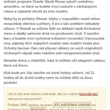
svižným projevem Charlie Slavík Revue vytvoří uvolněnou
atmosféru, ve které se budete moci rozloučit s odcházejícím
rokem a radostně vkročit do toho nového.
Nebyl by to pořádný Silvestr, kdyby v rozpustilém veselí občas
nezacinkaly sklenice a příbory. A ani o tato potěšení nebudete
ošizeni. V Redutě se můžete těšit na delikátní teplé tříchodové
menu a sladký welcome drink na povzbuzení chuti. V saxofon
baru si budete moci vychutnat exkluzivní moravská i francouzská
vína, pálenky těch nejlepších značek nebo tradiční české pivo.
Ochotný barman Vám rád připraví některý ze svých originálních
míchaných nápojů nebo nabídne sekt nezapomenutelné chuti.
Neseďte doma u chlebíčků, když si můžete užít elegantní zábavu,
která má šmrnc.
Klub bude pro Vás otevřen od osmé hodiny večerní, od 21.
hodiny až do druhé hodiny ranní se můžete těšit na živou
produkci.
Líbí se vám tento článek a rádi byste, aby se v rubrice
Kalendář akcí
zobrazoval mezi prvními?
Pošlete SMS zprávu ve tvaru
ATLASCESKA 109346
na
telefonní číslo
9033350
a článek tak nikdo nepřehlédne!