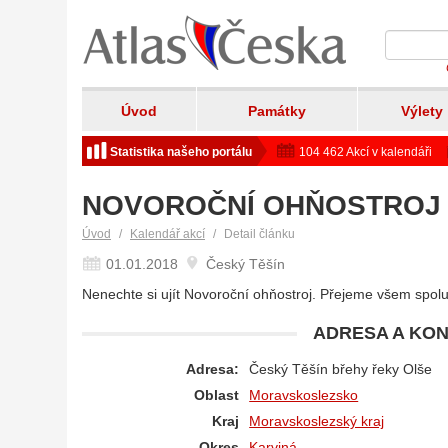
Úvod
Památky
Výlety
Statistika našeho portálu
104 462 Akcí v kalendáři
NOVOROČNÍ OHŇOSTROJ -
Úvod
Kalendář akcí
Detail článku
01.01.2018
Český Těšín
Nenechte si ujít Novoroční ohňostroj. Přejeme všem spolu
ADRESA A KON
Adresa:
Český Těšín břehy řeky Olše
Oblast
Moravskoslezsko
Kraj
Moravskoslezský kraj
Okres
Karviná