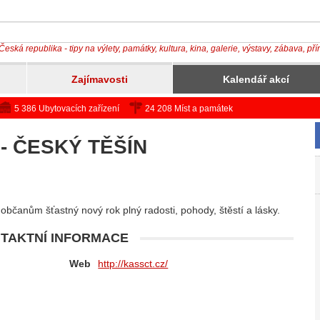
Česká republika - tipy na výlety, památky, kultura, kina, galerie, výstavy, zábava, př
Zajímavosti
Kalendář akcí
5 386 Ubytovacích zařízení
24 208 Míst a památek
 ČESKÝ TĚŠÍN
občanům šťastný nový rok plný radosti, pohody, štěstí a lásky.
TAKTNÍ INFORMACE
Web
http://kassct.cz/