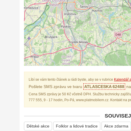
Líbí se vám tento článek a rádi byste, aby se v rubrice
Kalendář a
Pošlete SMS zprávu ve tvaru
ATLASCESKA 62488
na 
Cena SMS zprávy je 50 Kč včetně DPH. Službu technicky zajišťu
777 555, 9 - 17 hodin, Po-Pá, www.platmobilem.cz. Kontakt na 
SOUVISEJ
Dětské akce
Folklor a lidové tradice
Akce zdarma