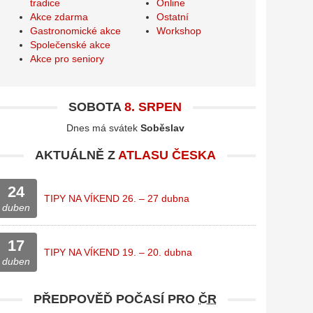
tradice
Online
Akce zdarma
Ostatní
Gastronomické akce
Workshop
Společenské akce
Akce pro seniory
SOBOTA
8. SRPEN
Dnes má svátek
Soběslav
AKTUÁLNĚ Z
ATLASU ČESKA
24
TIPY NA VÍKEND 26. – 27 dubna
duben
17
TIPY NA VÍKEND 19. – 20. dubna
duben
PŘEDPOVĚĎ POČASÍ PRO
ČR