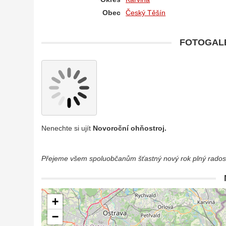
Obec
Český Těšín
FOTOGALE
Nenechte si ujít
Novoroční ohňostroj.
Přejeme všem spoluobčanům šťastný nový rok plný radosti
+
−