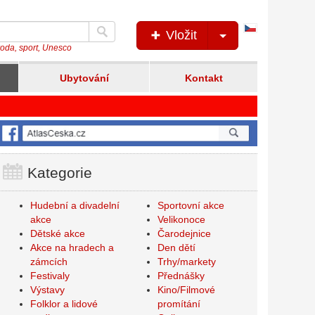
Česká
Vložit
verze
íroda, sport, Unesco
Ubytování
Kontakt
Kategorie
Hudební a divadelní
Sportovní akce
akce
Velikonoce
Dětské akce
Čarodejnice
Akce na hradech a
Den dětí
zámcích
Trhy/markety
Festivaly
Přednášky
Výstavy
Kino/Filmové
Folklor a lidové
promítání