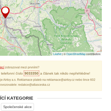
Leaflet
| ©
OpenStreetMap
contributors
kcí
zobrazoval mezi prvními?
telefonní číslo
9033350
a článek tak nikdo nepřehlédne!
je Airtoy a.s. Reklamace plateb na reklamace@airtoy.cz nebo lince 602
provozovatele: redakce@atlasceska.cz
ÍCÍ KATEGORIE
Společenské akce