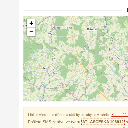
+
−
Líbí se vám tento článek a rádi byste, aby se v rubrice
Kalendář a
Pošlete SMS zprávu ve tvaru
ATLASCESKA 108912
n