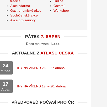
tradice
Online
Akce zdarma
Ostatní
Gastronomické akce
Workshop
Společenské akce
Akce pro seniory
PÁTEK
7. SRPEN
Dnes má svátek
Lada
AKTUÁLNĚ Z
ATLASU ČESKA
24
TIPY NA VÍKEND 26. – 27 dubna
duben
17
TIPY NA VÍKEND 19. – 20. dubna
duben
PŘEDPOVĚĎ POČASÍ PRO
ČR