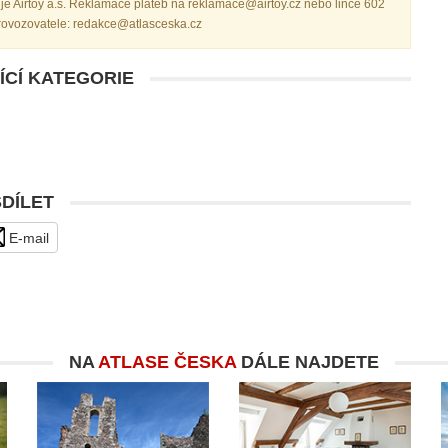
je Airtoy a.s. Reklamace plateb na reklamace@airtoy.cz nebo lince 602
provozovatele: redakce@atlasceska.cz
ÍCÍ KATEGORIE
SDÍLET
E-mail
NA
ATLASE ČESKA
DÁLE NAJDETE