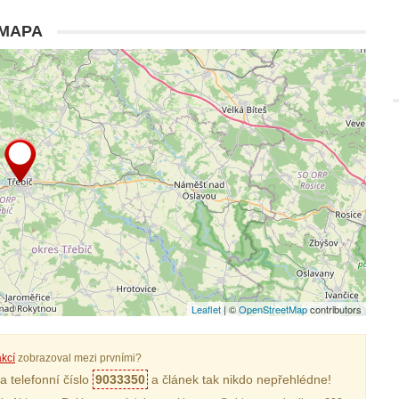
MAPA
Leaflet
| ©
OpenStreetMap
contributors
kcí
zobrazoval mezi prvními?
a telefonní číslo
9033350
a článek tak nikdo nepřehlédne!