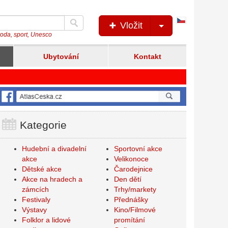
Česká
Vložit
verze
íroda, sport, Unesco
Ubytování
Kontakt
Kategorie
Hudební a divadelní
Sportovní akce
akce
Velikonoce
Dětské akce
Čarodejnice
Akce na hradech a
Den dětí
zámcích
Trhy/markety
Festivaly
Přednášky
Výstavy
Kino/Filmové
Folklor a lidové
promítání