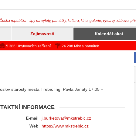
Česká republika - tipy na výlety, památky, kultura, kina, galerie, výstavy, zábava, př
Zajímavosti
Kalendář akcí
5 386 Ubytovacích zařízení
24 208 Míst a památek
slov starosty města Třebíč Ing. Pavla Janaty 17.05 –
TAKTNÍ INFORMACE
E-mail
j.burketova@mkstrebic.cz
Web
https://www.mkstrebic.cz