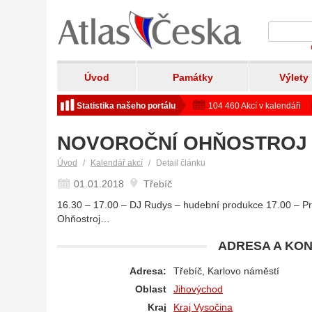
Úvod
Památky
Výlety
Statistika našeho portálu
104 460 Akcí v kalendáři
NOVOROČNÍ OHŇOSTROJ
Úvod
Kalendář akcí
Detail článku
01.01.2018
Třebíč
16.30 – 17.00 – DJ Rudys – hudební produkce 17.00 – Pro
Ohňostroj…
ADRESA A KON
Adresa:
Třebíč, Karlovo náměstí
Oblast
Jihovýchod
Kraj
Kraj Vysočina