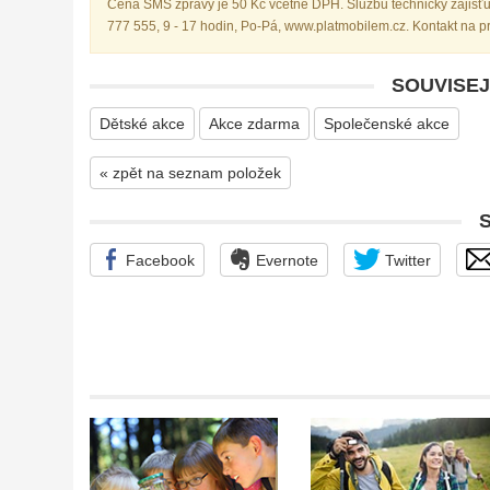
Cena SMS zprávy je 50 Kč včetně DPH. Službu technicky zajišťu
777 555, 9 - 17 hodin, Po-Pá, www.platmobilem.cz. Kontakt na 
SOUVISEJ
Dětské akce
Akce zdarma
Společenské akce
« zpět na seznam položek
Facebook
Evernote
Twitter