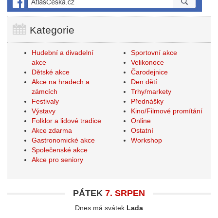
Kategorie
Hudební a divadelní
Sportovní akce
akce
Velikonoce
Dětské akce
Čarodejnice
Akce na hradech a
Den dětí
zámcích
Trhy/markety
Festivaly
Přednášky
Výstavy
Kino/Filmové promítání
Folklor a lidové tradice
Online
Akce zdarma
Ostatní
Gastronomické akce
Workshop
Společenské akce
Akce pro seniory
PÁTEK
7. SRPEN
Dnes má svátek
Lada