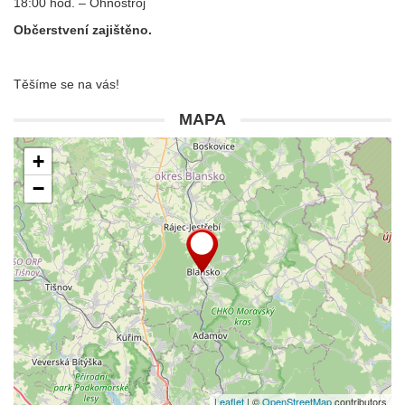
18:00 hod. – Ohňostroj
Občerstvení zajištěno.
Těšíme se na vás!
MAPA
+
−
Leaflet
| ©
OpenStreetMap
contributors