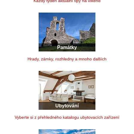
Každý týden aktuální tipy na víkend
Památky
Hrady, zámky, rozhledny a mnoho dalších
Ubytování
Vyberte si z přehledného katalogu ubytovacích zařízení