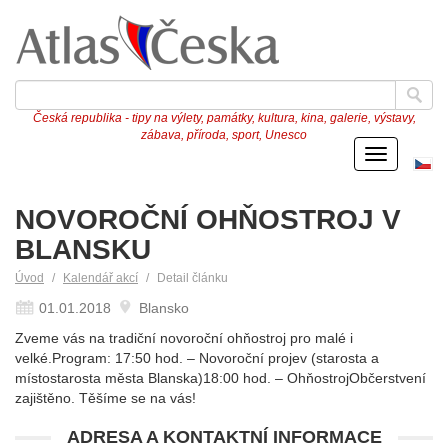
Česká republika - tipy na výlety, památky, kultura, kina, galerie, výstavy,
zábava, příroda, sport, Unesco
Menu
Če
ve
NOVOROČNÍ OHŇOSTROJ V
BLANSKU
Úvod
Kalendář akcí
Detail článku
01.01.2018
Blansko
Zveme vás na tradiční novoroční ohňostroj pro malé i
velké.Program: 17:50 hod. – Novoroční projev (starosta a
místostarosta města Blanska)18:00 hod. – OhňostrojObčerstvení
zajištěno. Těšíme se na vás!
ADRESA A KONTAKTNÍ INFORMACE