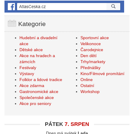
Kategorie
Hudební a divadelní
Sportovní akce
akce
Velikonoce
Dětské akce
Čarodejnice
Akce na hradech a
Den dětí
zámcích
Trhy/markety
Festivaly
Přednášky
Výstavy
Kino/Filmové promítání
Folklor a lidové tradice
Online
Akce zdarma
Ostatní
Gastronomické akce
Workshop
Společenské akce
Akce pro seniory
PÁTEK
7. SRPEN
Dnes má svátek
Lada