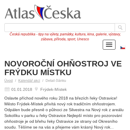
Česká republika - tipy na výlety, památky, kultura, kina, galerie, výstavy,
zábava, příroda, sport, Unesco
Menu
Če
ve
NOVOROČNÍ OHŇOSTROJ VE
FRÝDKU MÍSTKU
Úvod
Kalendář akcí
Detail článku
01.01.2018
Frýdek-Místek
Oslavte příchod nového roku 2018 na březích řeky Ostravice!
Město Frýdek-Místek přivítá nový rok tradičním ohňostrojem.
Odpálen bude přesně o půlnoci ze Silvestra na Nový rok z areálu
Sokolíku v parku u řeky Ostravice.Nejlepší místo pro pozorování
ohňostroje je od břehu řeky Ostravice ze strany od Okresního
soudu. Těšíme se na vás a přejeme vám krásný Nový rok...