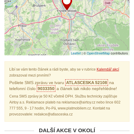
Leaflet
| ©
OpenStreetMap
contributors
Líbí se vám tento článek a rádi byste, aby se v rubrice
Kalendář akcí
zobrazoval mezi prvními?
Pošlete SMS zprávu ve tvaru
ATLASCESKA 52108
na
telefonní číslo
9033350
a článek tak nikdo nepřehlédne!
Cena SMS zprávy je 50 Kč včetně DPH. Službu technicky zajišťuje
Airtoy a.s. Reklamace plateb na reklamace@airtoy.cz nebo lince 602
777 555, 9 - 17 hodin, Po-Pá, www.platmobilem.cz. Kontakt na
provozovatele: redakce@atlasceska.cz
DALŠÍ AKCE V OKOLÍ