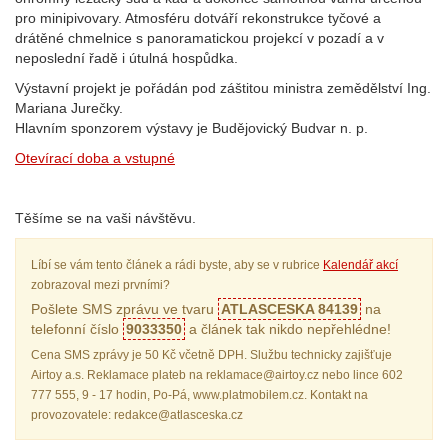
pro minipivovary. Atmosféru dotváří rekonstrukce tyčové a
drátěné chmelnice s panoramatickou projekcí v pozadí a v
neposlední řadě i útulná hospůdka.
Výstavní projekt je pořádán pod záštitou ministra zemědělství Ing.
Mariana Jurečky.
Hlavním sponzorem výstavy je Budějovický Budvar n. p.
Otevírací doba a vstupné
Těšíme se na vaši návštěvu.
Líbí se vám tento článek a rádi byste, aby se v rubrice
Kalendář akcí
zobrazoval mezi prvními?
Pošlete SMS zprávu ve tvaru
ATLASCESKA 84139
na
telefonní číslo
9033350
a článek tak nikdo nepřehlédne!
Cena SMS zprávy je 50 Kč včetně DPH. Službu technicky zajišťuje
Airtoy a.s. Reklamace plateb na reklamace@airtoy.cz nebo lince 602
777 555, 9 - 17 hodin, Po-Pá, www.platmobilem.cz. Kontakt na
provozovatele: redakce@atlasceska.cz