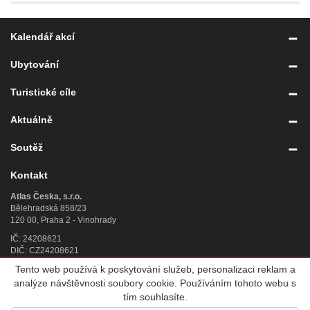
Kalendář akcí
Ubytování
Turistické cíle
Aktuálně
Soutěž
Kontakt
Atlas Česka, s.r.o.
Bělehradská 858/23
120 00, Praha 2 - Vinohrady
IČ: 24208621
DIČ: CZ24208621
Tento web používá k poskytování služeb, personalizaci reklam a
Úplný kontakt
»
analýze návštěvnosti soubory cookie. Používáním tohoto webu s
© 2007 - 2026
Atlas Česka, s.r.o.
, IČ 242 08 621, se sídlem Praha 2,
tím souhlasíte.
Bělehradská 858/23, PSČ 120 00, sp. zn. C 188784 vedená u Městského