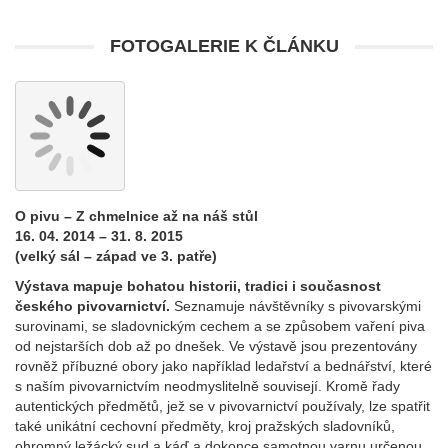
FOTOGALERIE K ČLÁNKU
O pivu – Z chmelnice až na náš stůl
16. 04. 2014 – 31. 8. 2015
(velký sál – západ ve 3. patře)
Výstava mapuje bohatou historii, tradici i současnost
českého pivovarnictví.
Seznamuje návštěvníky s pivovarskými
surovinami, se sladovnickým cechem a se způsobem vaření piva
od nejstarších dob až po dnešek. Ve výstavě jsou prezentovány
rovněž příbuzné obory jako například ledařství a bednářství, které
s naším pivovarnictvím neodmyslitelně souvisejí. Kromě řady
autentických předmětů, jež se v pivovarnictví používaly, lze spatřit
také unikátní cechovní předměty, kroj pražských sladovníků,
ohromný ležácký sud a káď a dokonce samotnou varnu určenou