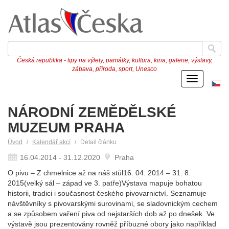
Česká republika - tipy na výlety, památky, kultura, kina, galerie, výstavy,
zábava, příroda, sport, Unesco
Menu
Če
ve
NÁRODNÍ ZEMĚDĚLSKÉ
MUZEUM PRAHA
Úvod
Kalendář akcí
Detail článku
16.04.2014 - 31.12.2020
Praha
O pivu – Z chmelnice až na náš stůl16. 04. 2014 – 31. 8.
2015(velký sál – západ ve 3. patře)Výstava mapuje bohatou
historii, tradici i současnost českého pivovarnictví. Seznamuje
návštěvníky s pivovarskými surovinami, se sladovnickým cechem
a se způsobem vaření piva od nejstarších dob až po dnešek. Ve
výstavě jsou prezentovány rovněž příbuzné obory jako například