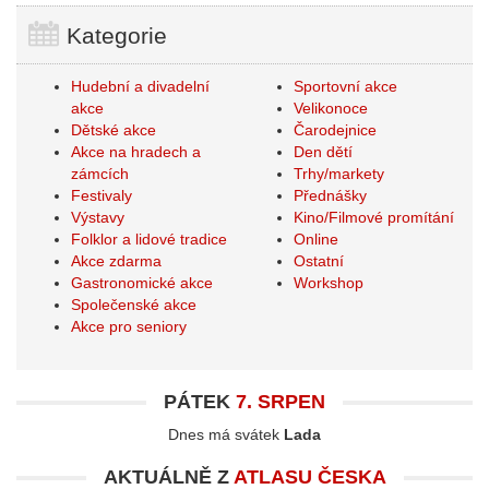
Kategorie
Hudební a divadelní
Sportovní akce
akce
Velikonoce
Dětské akce
Čarodejnice
Akce na hradech a
Den dětí
zámcích
Trhy/markety
Festivaly
Přednášky
Výstavy
Kino/Filmové promítání
Folklor a lidové tradice
Online
Akce zdarma
Ostatní
Gastronomické akce
Workshop
Společenské akce
Akce pro seniory
PÁTEK
7. SRPEN
Dnes má svátek
Lada
AKTUÁLNĚ Z
ATLASU ČESKA