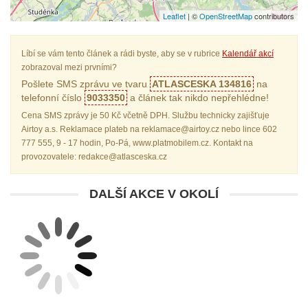
Leaflet
| ©
OpenStreetMap
contributors
Líbí se vám tento článek a rádi byste, aby se v rubrice
Kalendář akcí
zobrazoval mezi prvními?
Pošlete SMS zprávu ve tvaru
ATLASCESKA 134816
na
telefonní číslo
9033350
a článek tak nikdo nepřehlédne!
Cena SMS zprávy je 50 Kč včetně DPH. Službu technicky zajišťuje
Airtoy a.s. Reklamace plateb na reklamace@airtoy.cz nebo lince 602
777 555, 9 - 17 hodin, Po-Pá, www.platmobilem.cz. Kontakt na
provozovatele: redakce@atlasceska.cz
DALŠÍ AKCE V OKOLÍ