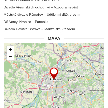
BOBAN Bohumín – S tvojí dcerou ne
Divadlo Vřesinských ochotníků – Vzpoura nevěst
Městské divadlo Rýmařov – Udělej mi dítě, prosím…
DS Ventyl Hranice – Panenka
Divadlo Devítka Ostrava – Manželské vraždění
MAPA
+
−