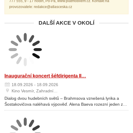
777 555, 9 - 17 hodin, Po-Pá, www.platmobilem.cz. Kontakt na
provozovatele: redakce@atlasceska.cz
DALŠÍ AKCE V OKOLÍ
Inaugurační koncert šéfdirigenta II…
18.09.2026 - 18.09.2026
Kino Vesmír, Zahradní…
Dialog dvou hudebních světů – Brahmsova vznešená lyrika a
Šostakovičova naléhavá výpověď. Alena Baeva rozezní jeden z…