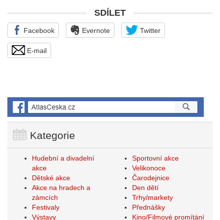
SDÍLET
Facebook
Evernote
Twitter
E-mail
Kategorie
Hudební a divadelní
Sportovní akce
akce
Velikonoce
Dětské akce
Čarodejnice
Akce na hradech a
Den dětí
zámcích
Trhy/markety
Festivaly
Přednášky
Výstavy
Kino/Filmové promítání