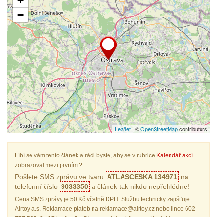
+
−
Leaflet
| ©
OpenStreetMap
contributors
Líbí se vám tento článek a rádi byste, aby se v rubrice
Kalendář akcí
zobrazoval mezi prvními?
Pošlete SMS zprávu ve tvaru
ATLASCESKA 134971
na
telefonní číslo
9033350
a článek tak nikdo nepřehlédne!
Cena SMS zprávy je 50 Kč včetně DPH. Službu technicky zajišťuje
Airtoy a.s. Reklamace plateb na reklamace@airtoy.cz nebo lince 602