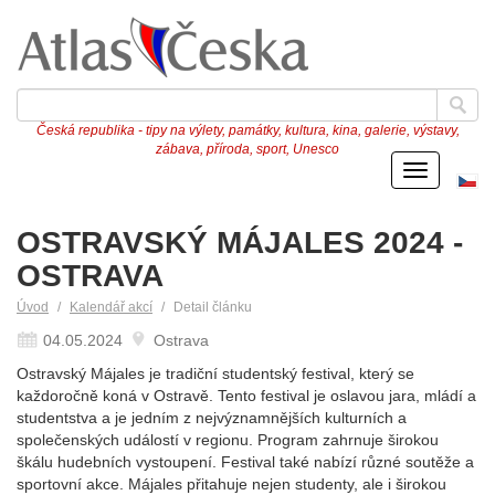
Česká republika - tipy na výlety, památky, kultura, kina, galerie, výstavy,
zábava, příroda, sport, Unesco
Menu
Če
ve
OSTRAVSKÝ MÁJALES 2024 -
OSTRAVA
Úvod
Kalendář akcí
Detail článku
04.05.2024
Ostrava
Ostravský Májales je tradiční studentský festival, který se
každoročně koná v Ostravě. Tento festival je oslavou jara, mládí a
studentstva a je jedním z nejvýznamnějších kulturních a
společenských událostí v regionu. Program zahrnuje širokou
škálu hudebních vystoupení. Festival také nabízí různé soutěže a
sportovní akce. Májales přitahuje nejen studenty, ale i širokou