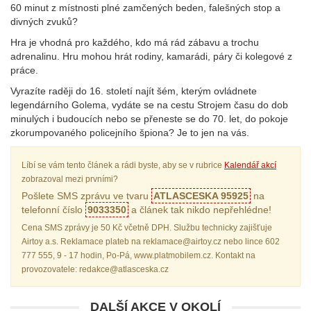
60 minut z místnosti plné zamčených beden, falešných stop a
divných zvuků?
Hra je vhodná pro každého, kdo má rád zábavu a trochu
adrenalinu. Hru mohou hrát rodiny, kamarádi, páry či kolegové z
práce.
Vyrazíte raději do 16. století najít šém, kterým ovládnete
legendárního Golema, vydáte se na cestu Strojem času do dob
minulých i budoucích nebo se
přeneste se do 70. let, do pokoje
zkorumpovaného policejního špiona
? Je to jen na vás.
Líbí se vám tento článek a rádi byste, aby se v rubrice
Kalendář akcí
zobrazoval mezi prvními?
Pošlete SMS zprávu ve tvaru
ATLASCESKA 95925
na
telefonní číslo
9033350
a článek tak nikdo nepřehlédne!
Cena SMS zprávy je 50 Kč včetně DPH. Službu technicky zajišťuje
Airtoy a.s. Reklamace plateb na reklamace@airtoy.cz nebo lince 602
777 555, 9 - 17 hodin, Po-Pá, www.platmobilem.cz. Kontakt na
provozovatele: redakce@atlasceska.cz
DALŠÍ AKCE V OKOLÍ