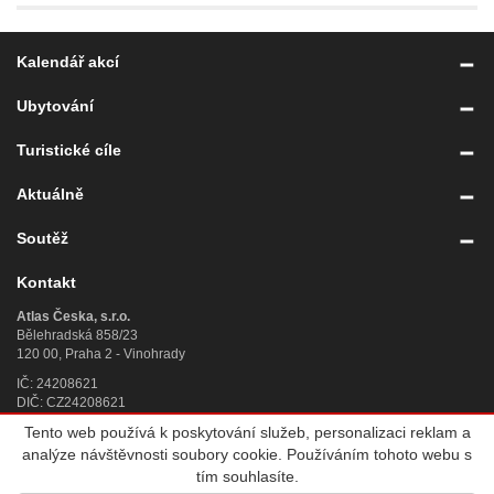
Kalendář akcí
Ubytování
Turistické cíle
Aktuálně
Soutěž
Kontakt
Atlas Česka, s.r.o.
Bělehradská 858/23
120 00, Praha 2 - Vinohrady
IČ: 24208621
DIČ: CZ24208621
Tento web používá k poskytování služeb, personalizaci reklam a
Úplný kontakt
»
analýze návštěvnosti soubory cookie. Používáním tohoto webu s
© 2007 - 2026
Atlas Česka, s.r.o.
, IČ 242 08 621, se sídlem Praha 2,
tím souhlasíte.
Bělehradská 858/23, PSČ 120 00, sp. zn. C 188784 vedená u Městského