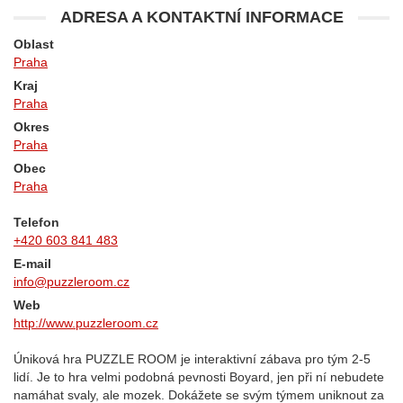
ADRESA A KONTAKTNÍ INFORMACE
Oblast
Praha
Kraj
Praha
Okres
Praha
Obec
Praha
Telefon
+420 603 841 483
E-mail
info@puzzleroom.cz
Web
http://www.puzzleroom.cz
Úniková hra PUZZLE ROOM je interaktivní zábava pro tým 2-5
lidí. Je to hra velmi podobná pevnosti Boyard, jen při ní nebudete
namáhat svaly, ale mozek. Dokážete se svým týmem uniknout za