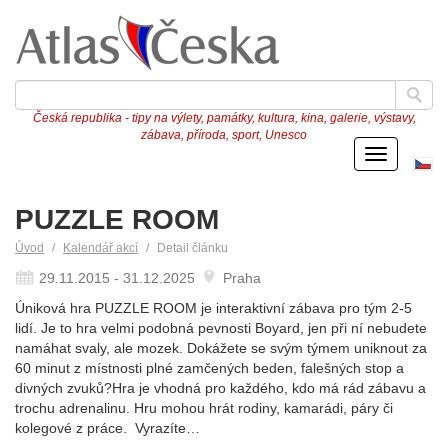
Česká republika - tipy na výlety, památky, kultura, kina, galerie, výstavy,
zábava, příroda, sport, Unesco
Menu
Če
ve
PUZZLE ROOM
Úvod
Kalendář akcí
Detail článku
29.11.2015 - 31.12.2025
Praha
Úniková hra PUZZLE ROOM je interaktivní zábava pro tým 2-5
lidí. Je to hra velmi podobná pevnosti Boyard, jen při ní nebudete
namáhat svaly, ale mozek. Dokážete se svým týmem uniknout za
60 minut z místnosti plné zamčených beden, falešných stop a
divných zvuků?Hra je vhodná pro každého, kdo má rád zábavu a
trochu adrenalinu. Hru mohou hrát rodiny, kamarádi, páry či
kolegové z práce. Vyrazíte…