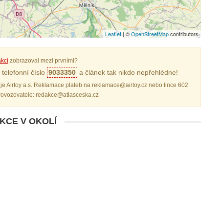
Leaflet
| ©
OpenStreetMap
contributors
kcí
zobrazoval mezi prvními?
telefonní číslo
9033350
a článek tak nikdo nepřehlédne!
je Airtoy a.s. Reklamace plateb na reklamace@airtoy.cz nebo lince 602
provozovatele: redakce@atlasceska.cz
AKCE V OKOLÍ