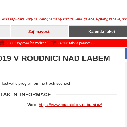
Česká republika - tipy na výlety, památky, kultura, kina, galerie, výstavy, zábava, př
Zajímavosti
Kalendář akcí
5 386 Ubytovacích zařízení
24 208 Míst a památek
019 V ROUDNICI NAD LABEM
 festival s programem na třech scénách.
TAKTNÍ INFORMACE
Web
https://www.roudnicke-vinobrani.cz/