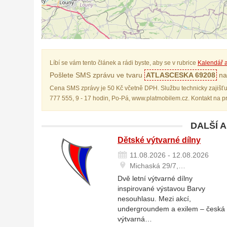
Líbí se vám tento článek a rádi byste, aby se v rubrice
Kalendář a
Pošlete SMS zprávu ve tvaru
ATLASCESKA 69208
na 
Cena SMS zprávy je 50 Kč včetně DPH. Službu technicky zajišťu
777 555, 9 - 17 hodin, Po-Pá, www.platmobilem.cz. Kontakt na 
DALŠÍ 
Dětské výtvarné dílny
11.08.2026 - 12.08.2026
Michaská 29/7,…
Dvě letní výtvarné dílny
inspirované výstavou Barvy
nesouhlasu. Mezi akcí,
undergroundem a exilem – česká
výtvarná…