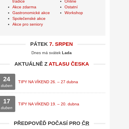
tradice
Online
Akce zdarma
Ostatní
Gastronomické akce
Workshop
Společenské akce
Akce pro seniory
PÁTEK
7. SRPEN
Dnes má svátek
Lada
AKTUÁLNĚ Z
ATLASU ČESKA
24
TIPY NA VÍKEND 26. – 27 dubna
duben
17
TIPY NA VÍKEND 19. – 20. dubna
duben
PŘEDPOVĚĎ POČASÍ PRO
ČR