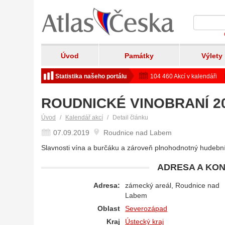
Úvod
Památky
Výlety
Statistika našeho portálu
104 460 Akcí v kalendáři
ROUDNICKÉ VINOBRANÍ 2
Úvod
Kalendář akcí
Detail článku
07.09.2019
Roudnice nad Labem
Slavnosti vína a burčáku a zároveň plnohodnotný hudební
ADRESA A KON
Adresa:
zámecký areál, Roudnice nad
Labem
Oblast
Severozápad
Kraj
Ústecký kraj