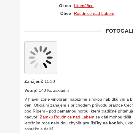
Okres
Litoměřice
Obec
Roudnice nad Labem
FOTOGALE
Zahájení:
11.30
Vstup:
140 Kč základní
V hlavní zóně vinobraní nabízíme širokou nabídku vín a 
den. Oficiální zahájení s příchodem průvodu praotce Če
pod Řípem - pod památnou horou, která tradičně přitahu
nádvoří
Zámku Roudnice nad Labem
se děti mohou těšit 
letošním roce nebudou chybět
projížďky na koních
, uká
soutěže a další.