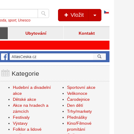
Česká
Vložit
verze
íroda, sport, Unesco
Ubytování
Kontakt
Kategorie
Hudební a divadelní
Sportovní akce
akce
Velikonoce
Dětské akce
Čarodejnice
Akce na hradech a
Den dětí
zámcích
Trhy/markety
Festivaly
Přednášky
Výstavy
Kino/Filmové
Folklor a lidové
promítání