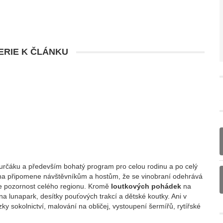
RIE K ČLÁNKU
burčáku a především bohatý program pro celou rodinu a po celý
cha připomene návštěvníkům a hostům, že se vinobraní odehrává
je pozornost celého regionu. Kromě
loutkových pohádek
na
na lunapark, desítky pouťových trakcí a dětské koutky. Ani v
zky sokolnictví, malování na obličej, vystoupení šermířů, rytířské