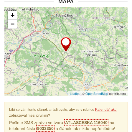
MAPA
+
−
Leaflet
| ©
OpenStreetMap
contributors
Líbí se vám tento článek a rádi byste, aby se v rubrice
Kalendář akcí
zobrazoval mezi prvními?
Pošlete SMS zprávu ve tvaru
ATLASCESKA 116040
na
telefonní číslo
9033350
a článek tak nikdo nepřehlédne!