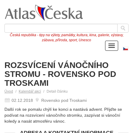
Česká republika - tipy na výlety, památky, kultura, kina, galerie, výstavy,
zábava, příroda, sport, Unesco
Menu
Če
ve
ROZSVÍCENÍ VÁNOČNÍHO
STROMU - ROVENSKO POD
TROSKAMI
Úvod
Kalendář akcí
Detail článku
02.12.2018
Rovensko pod Troskami
Další rok se pomalu chýlí ke konci a nastává advent. Přijďte se
podívat na rozsvícení vánočního stromku, zazpívat si vánoční
koledy a nasát atmosféru vánoc.
ADRESA A KONTAKTNÍ INFORMACE