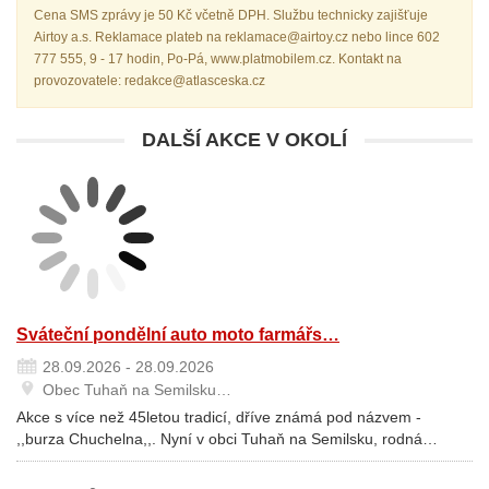
Cena SMS zprávy je 50 Kč včetně DPH. Službu technicky zajišťuje
Airtoy a.s. Reklamace plateb na reklamace@airtoy.cz nebo lince 602
777 555, 9 - 17 hodin, Po-Pá, www.platmobilem.cz. Kontakt na
provozovatele: redakce@atlasceska.cz
DALŠÍ AKCE V OKOLÍ
Sváteční pondělní auto moto farmářs…
28.09.2026 - 28.09.2026
Obec Tuhaň na Semilsku…
Akce s více než 45letou tradicí, dříve známá pod názvem -
,,burza Chuchelna,,. Nyní v obci Tuhaň na Semilsku, rodná…