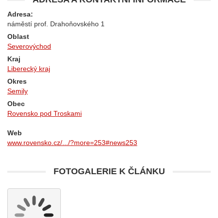
Adresa:
náměstí prof. Drahoňovského 1
Oblast
Severovýchod
Kraj
Liberecký kraj
Okres
Semily
Obec
Rovensko pod Troskami
Web
www.rovensko.cz/.../?more=253#news253
FOTOGALERIE K ČLÁNKU