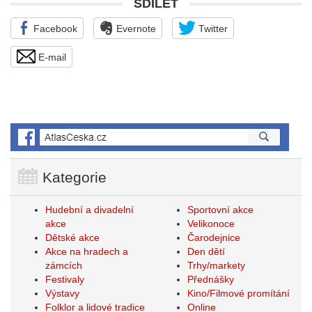
SDÍLET
Facebook
Evernote
Twitter
E-mail
Kategorie
Hudební a divadelní
Sportovní akce
akce
Velikonoce
Dětské akce
Čarodejnice
Akce na hradech a
Den dětí
zámcích
Trhy/markety
Festivaly
Přednášky
Výstavy
Kino/Filmové promítání
Folklor a lidové tradice
Online