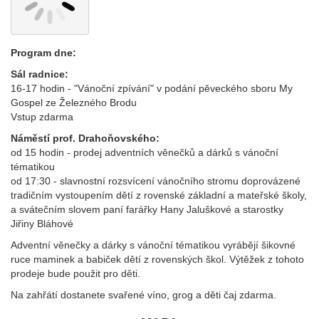
Program dne:
Sál radnice:
16-17 hodin - "Vánoční zpívání" v podání pěveckého sboru My
Gospel ze Železného Brodu
Vstup zdarma
Náměstí prof. Drahoňovského:
od 15 hodin - prodej adventních věnečků a dárků s vánoční
tématikou
od 17:30 - slavnostní rozsvícení vánočního stromu doprovázené
tradičním vystoupením dětí z rovenské základní a mateřské školy,
a svátečním slovem paní farářky Hany Jaluškové a starostky
Jiřiny Bláhové
Adventní věnečky a dárky s vánoční tématikou vyrábějí šikovné
ruce maminek a babiček dětí z rovenských škol. Výtěžek z tohoto
prodeje bude použit pro děti.
Na zahřátí dostanete svařené víno, grog a děti čaj zdarma.