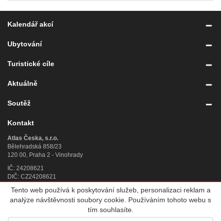
Kalendář akcí
Ubytování
Turistické cíle
Aktuálně
Soutěž
Kontakt
Atlas Česka, s.r.o.
Bělehradská 858/23
120 00, Praha 2 - Vinohrady
IČ: 24208621
DIČ: CZ24208621
Tento web používá k poskytování služeb, personalizaci reklam a
Úplný kontakt
»
analýze návštěvnosti soubory cookie. Používáním tohoto webu s
© 2007 - 2026
Atlas Česka, s.r.o.
, IČ 242 08 621, se sídlem Praha 2,
tím souhlasíte.
Bělehradská 858/23, PSČ 120 00, sp. zn. C 188784 vedená u Městského