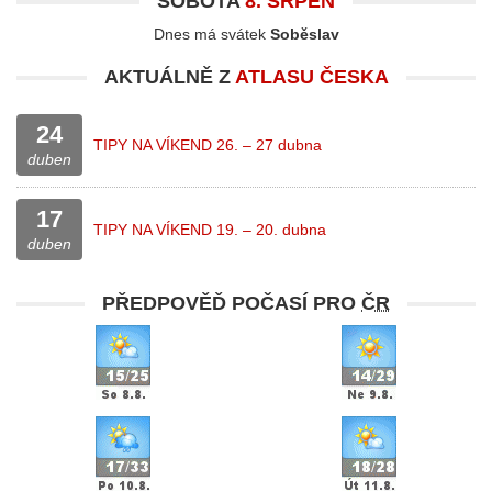
SOBOTA
8. SRPEN
Dnes má svátek
Soběslav
AKTUÁLNĚ Z
ATLASU ČESKA
24
TIPY NA VÍKEND 26. – 27 dubna
duben
17
TIPY NA VÍKEND 19. – 20. dubna
duben
PŘEDPOVĚĎ POČASÍ PRO
ČR