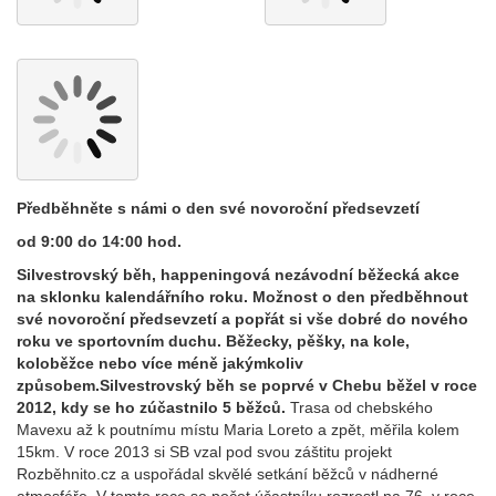
Předběhněte s námi o den své novoroční předsevzetí
od 9:00 do 14:00 hod.
Silvestrovský běh, happeningová nezávodní běžecká akce
na sklonku kalendářního roku. Možnost o den předběhnout
své novoroční předsevzetí a popřát si vše dobré do nového
roku ve sportovním duchu. Běžecky, pěšky, na kole,
koloběžce nebo více méně jakýmkoliv
způsobem.Silvestrovský běh se poprvé v Chebu běžel v roce
2012, kdy se ho zúčastnilo 5 běžců.
Trasa od chebského
Mavexu až k poutnímu místu Maria Loreto a zpět, měřila kolem
15km. V roce 2013 si SB vzal pod svou záštitu projekt
Rozběhnito.cz a uspořádal skvělé setkání běžců v nádherné