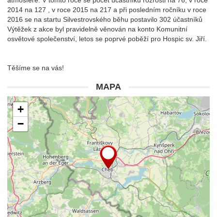
atmosféře. V tomto roce se počet účastníku rozrostl na 76, v roce
2014 na 127 , v roce 2015 na 217 a při posledním ročníku v roce
2016 se na startu Silvestrovského běhu postavilo 302 účastníků
Výtěžek z akce byl pravidelně věnován na konto Komunitní
osvětové společenství, letos se poprvé poběží pro Hospic sv. Jiří.
Těšíme se na vás!
MAPA
+
−