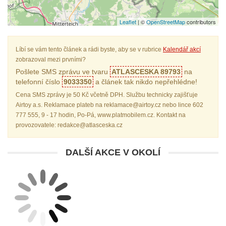
Leaflet
| ©
OpenStreetMap
contributors
Líbí se vám tento článek a rádi byste, aby se v rubrice
Kalendář akcí
zobrazoval mezi prvními?
Pošlete SMS zprávu ve tvaru
ATLASCESKA 89793
na
telefonní číslo
9033350
a článek tak nikdo nepřehlédne!
Cena SMS zprávy je 50 Kč včetně DPH. Službu technicky zajišťuje
Airtoy a.s. Reklamace plateb na reklamace@airtoy.cz nebo lince 602
777 555, 9 - 17 hodin, Po-Pá, www.platmobilem.cz. Kontakt na
provozovatele: redakce@atlasceska.cz
DALŠÍ AKCE V OKOLÍ