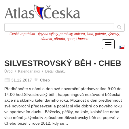
Česká republika - tipy na výlety, památky, kultura, kina, galerie, výstavy,
zábava, příroda, sport, Unesco
Menu
Če
ve
SILVESTROVSKÝ BĚH - CHEB
Úvod
Kalendář akcí
Detail článku
31.12.2017
Cheb
Předběhněte s námi o den své novoroční předsevzetíod 9:00 do
14:00 hod.Silvestrovský běh, happeningová nezávodní běžecká
akce na sklonku kalendářního roku. Možnost o den předběhnout
své novoroční předsevzetí a popřát si vše dobré do nového roku
ve sportovním duchu. Běžecky, pěšky, na kole, koloběžce nebo
více méně jakýmkoliv způsobem.Silvestrovský běh se poprvé v
Chebu běžel v roce 2012, kdy se…