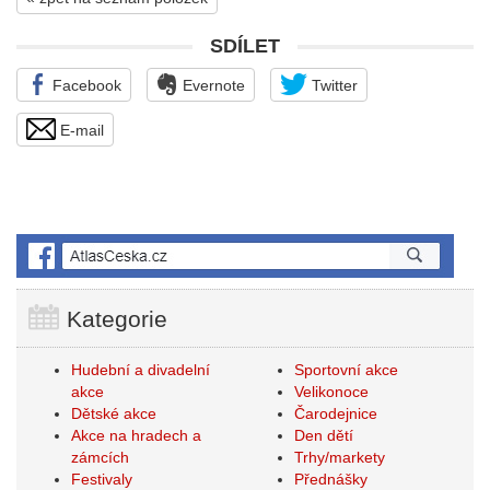
SDÍLET
Facebook
Evernote
Twitter
E-mail
Kategorie
Hudební a divadelní
Sportovní akce
akce
Velikonoce
Dětské akce
Čarodejnice
Akce na hradech a
Den dětí
zámcích
Trhy/markety
Festivaly
Přednášky