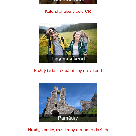
Kalendář akcí v celé ČR
Tipy na víkend
Každý týden aktuální tipy na víkend
Památky
Hrady, zámky, rozhledny a mnoho dalších