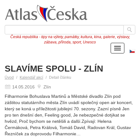
Česká republika - tipy na výlety, památky, kultura, kina, galerie, výstavy,
zábava, příroda, sport, Unesco
Menu
Če
ve
SLAVÍME SPOLU - ZLÍN
Úvod
Kalendář akcí
Detail článku
14.05.2016
Zlín
Filharmonie Bohuslava Martinů a Městské divadlo Zlín pod
záštitou statutárního města Zlín uvádí společný open air koncert,
který se koná u příležitosti jubilejní 70. sezony. Zazní písně Jen
pro ten dnešní den, Feeling good, Je nebezpečné dotýkat se
hvězd, Proč bychom se netěšili a další.Zpívají: Helena
Čermáková, Petra Králová, Tomáš David, Radovan Král, Gustav
Řezníček za doprovodu Filharmonie…