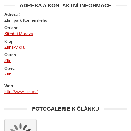
ADRESA A KONTAKTNÍ INFORMACE
Adresa:
Zlín, park Komenského
Oblast
Střední Morava
Kraj
Zlínský kraj
Okres
Zlín
Obec
Zlín
Web
http://www.zlin.eu/
FOTOGALERIE K ČLÁNKU