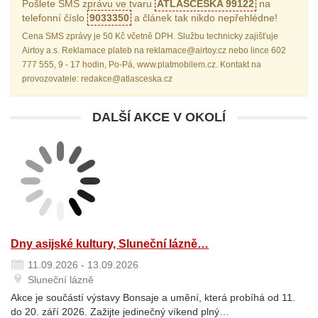
Pošlete SMS zprávu ve tvaru
ATLASCESKA 99122
na
telefonní číslo
9033350
a článek tak nikdo nepřehlédne!
Cena SMS zprávy je 50 Kč včetně DPH. Službu technicky zajišťuje
Airtoy a.s. Reklamace plateb na reklamace@airtoy.cz nebo lince 602
777 555, 9 - 17 hodin, Po-Pá, www.platmobilem.cz. Kontakt na
provozovatele: redakce@atlasceska.cz
DALŠÍ AKCE V OKOLÍ
Dny asijské kultury, Sluneční lázně…
11.09.2026 - 13.09.2026
Sluneční lázně
Akce je součástí výstavy Bonsaje a umění, která probíhá od 11.
do 20. září 2026. Zažijte jedinečný víkend plný…