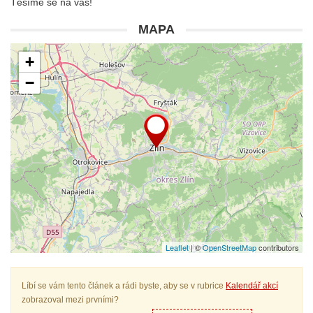
Těšíme se na vás!
MAPA
+
−
Leaflet
| ©
OpenStreetMap
contributors
Líbí se vám tento článek a rádi byste, aby se v rubrice
Kalendář akcí
zobrazoval mezi prvními?